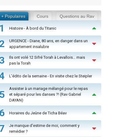
+ Populaires
Cours
Questions au Rav
1
Histoire - À bord du Titanic
2
URGENCE - Diane, 80 ans, en danger dans un
appartement insalubre
3
Ils ont volé 12 Sifré Torah à Levallois… mais
pas la Torah
4
L'édito de la semaine - En visite chez le Steipler
Assister à un mariage mélangé pour le repas
5
et séparé pour les danses ?! (Rav Gabriel
DAYAN)
6
Horaires du Jeûne de Ticha Béav
7
Je manque d'estime de moi, comment y
remédier ?