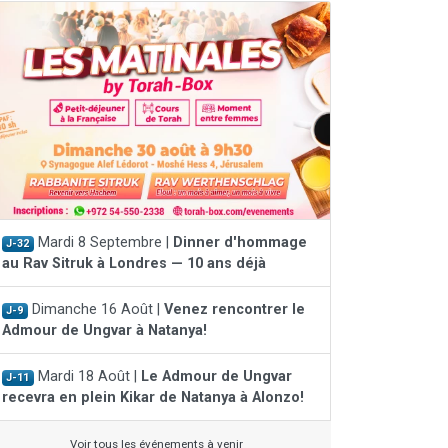
Mardi 8 Septembre |
Dinner d'hommage
J-32
au Rav Sitruk à Londres — 10 ans déjà
Dimanche 16 Août |
Venez rencontrer le
J-9
Admour de Ungvar à Natanya!
Mardi 18 Août |
Le Admour de Ungvar
J-11
recevra en plein Kikar de Natanya à Alonzo!
Voir tous les événements à venir