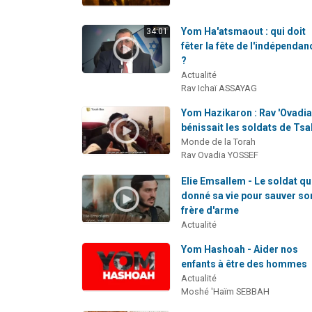
Yom Ha'atsmaout : qui doit
34:01
fêter la fête de l'indépendan
?
Actualité
Rav Ichaï ASSAYAG
Yom Hazikaron : Rav 'Ovadi
bénissait les soldats de Tsa
Monde de la Torah
Rav Ovadia YOSSEF
Elie Emsallem - Le soldat qu
donné sa vie pour sauver so
frère d'arme
Actualité
Yom Hashoah - Aider nos
enfants à être des hommes
Actualité
Moshé 'Haïm SEBBAH