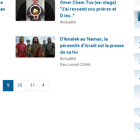
re
Omer Chem Tov (ex-otage) :
Rav
"J'ai ressenti vos prières et
D.ieu…"
Actualité
r
D'Amalek au 'Hamas, la
pérennité d’Israël est la preuve
de sa foi
Actualité
Rav Lionel COHN
9
10
11