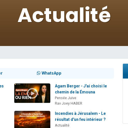
viennent de nous rejoindre sur WhatsApp
viennent de nous rejoindre sur WhatsApp
viennent de nous rejoindre sur WhatsApp
les musiques dans Torah-Box Music
es viennent de faire un don pour Reloger Rivka, 6 enfants, victime de violences
er
WhatsApp
es
Agam Berger - J'ai choisi le
chemin de la Émouna
Pensée Juive
Rav Joey HABER
Incendies à Jérusalem - Le
résultat d'un feu intérieur ?
Actualité