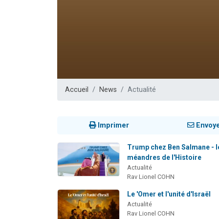
3 personnes 
2 personnes 
3 personnes 
2 nouvel
4 personn
Accueil
News
Actualité
Imprimer
Envoy
Trump chez Ben Salmane - l
méandres de l'Histoire
Actualité
Rav Lionel COHN
Le 'Omer et l'unité d'Israël
Actualité
Rav Lionel COHN