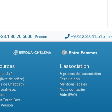
+33.1.80.20.5000
+972.2.37.41.515
France
Is
ources
L'association
ier Juif
A propos de l'association
(livre de prière)
Faire un don !
es de Chabbath
Mentions légales
 Torah-Box
Nous contacter
tion
Aide (FAQ)
t Torah-Box
 Version