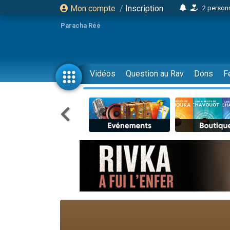
Mon compte
/
Inscription
2 personn
17 personnes
Paracha Réé
4 personnes 
Il reste 
23 person
Vidéos
Question au Rav
Dons
F
Eva vient de
4 personnes 
3 personnes 
3 personn
Odaya vient 
2 personnes 
13 personnes
12 nouve
30 perso
Il reste 