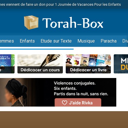
es viennent de faire un don pour 1 Journée de Vacances Pour les Enfants
 viennent de demander une bénédiction
viennent de nous rejoindre sur WhatsApp
49 places pour étudier en groupe sur Zoom
nes viennent de faire un don pour Diane, 80 ans, dans un appartement insalu
emmes
Enfants
Etude sur Texte
Musique
Paracha
Di
 donner son Maasser
viennent de nous rejoindre sur WhatsApp
viennent de nous rejoindre sur WhatsApp
es viennent de faire un don pour 5 jours de vacances aux Orphelins
de donner son Maasser
viennent de nous rejoindre sur WhatsApp
 viennent de demander une bénédiction
lles musiques dans Torah-Box Music
nnes viennent de faire un don pour Sauvez la jambe de Yohan
49 places pour étudier en groupe sur Zoom