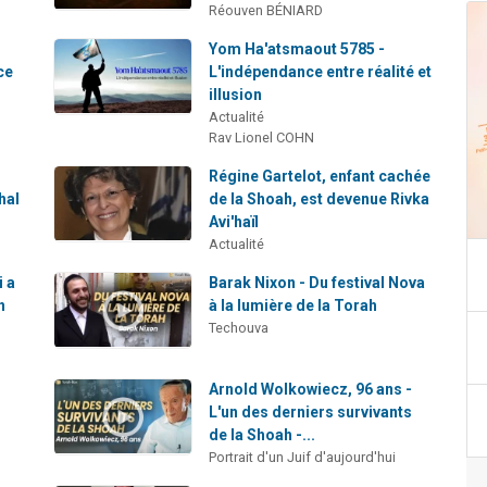
Réouven BÉNIARD
Yom Ha'atsmaout 5785 -
ce
L'indépendance entre réalité et
illusion
Actualité
Rav Lionel COHN
a
Régine Gartelot, enfant cachée
hal
de la Shoah, est devenue Rivka
Avi'haïl
Actualité
i a
Barak Nixon - Du festival Nova
n
à la lumière de la Torah
Techouva
Arnold Wolkowiecz, 96 ans -
L'un des derniers survivants
de la Shoah -...
Portrait d'un Juif d'aujourd'hui