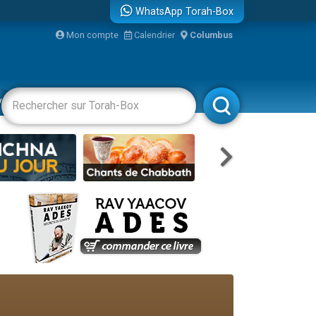
WhatsApp Torah-Box
Mon compte
Calendrier
Columbus
bre
vertissements
Livres
Rabbanim