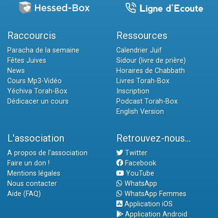
Raccourcis
Ressources
Paracha de la semaine
Calendrier Juif
Fêtes Juives
Sidour (livre de prière)
News
Horaires de Chabbath
Cours Mp3-Vidéo
Livres Torah-Box
Yéchiva Torah-Box
Inscription
Dédicacer un cours
Podcast Torah-Box
English Version
L'association
Retrouvez-nous...
A propos de l'association
Twitter
Faire un don !
Facebook
Mentions légales
YouTube
Nous contacter
WhatsApp
Aide (FAQ)
WhatsApp Femmes
Application iOS
Application Android