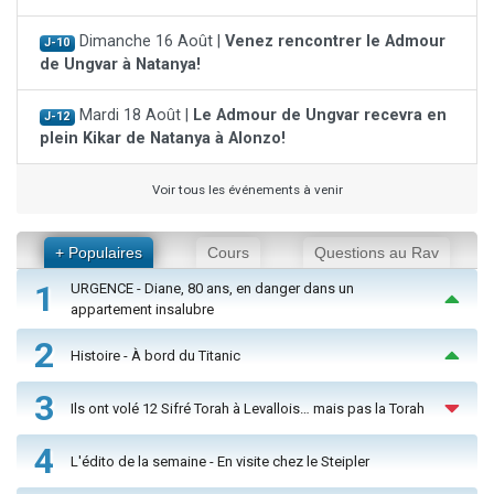
Dimanche 16 Août |
Venez rencontrer le Admour
J-10
de Ungvar à Natanya!
Mardi 18 Août |
Le Admour de Ungvar recevra en
J-12
plein Kikar de Natanya à Alonzo!
Voir tous les événements à venir
+ Populaires
Cours
Questions au Rav
1
URGENCE - Diane, 80 ans, en danger dans un
appartement insalubre
2
Histoire - À bord du Titanic
3
Ils ont volé 12 Sifré Torah à Levallois… mais pas la Torah
4
L'édito de la semaine - En visite chez le Steipler