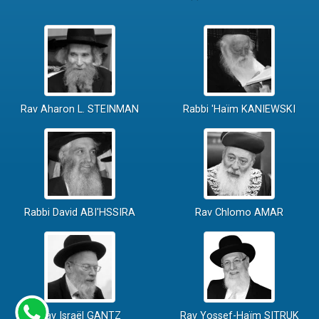
Rav Aharon L. STEINMAN
Rabbi 'Haïm KANIEWSKI
Rabbi David ABI'HSSIRA
Rav Chlomo AMAR
Rav Israël GANTZ
Rav Yossef-Haïm SITRUK