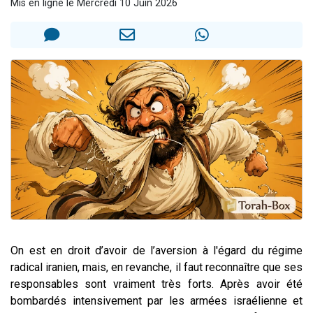
Mis en ligne le Mercredi 10 Juin 2026
Nouvelle émission radio : Visions de grandeur n°104 : Le Chabbath et le Birkat Hamazone à travers le temps
61 personnes viennent de demander une bénédiction
Ariel vient de donner son Maasser
Il reste 49 places pour étudier en groupe sur Zoom
Eva vient de donner son Maasser
On est en droit d’avoir de l’aversion à l'égard du régime
radical iranien, mais, en revanche, il faut reconnaître que ses
responsables sont vraiment très forts. Après avoir été
bombardés intensivement par les armées israélienne et