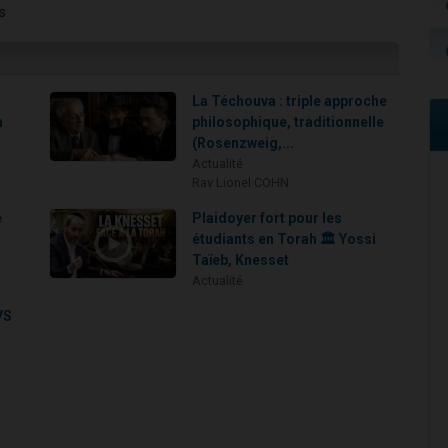
s
La Téchouva : triple approche
h
philosophique, traditionnelle
(Rosenzweig,...
Actualité
Rav Lionel COHN
e
Plaidoyer fort pour les
étudiants en Torah 🏛️ Yossi
Taïeb, Knesset
Actualité
VS