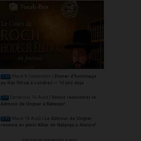
Mardi 8 Septembre |
Dinner d'hommage
J-32
au Rav Sitruk à Londres — 10 ans déjà
Dimanche 16 Août |
Venez rencontrer le
J-9
Admour de Ungvar à Natanya!
Mardi 18 Août |
Le Admour de Ungvar
J-11
recevra en plein Kikar de Natanya à Alonzo!
Voir tous les événements à venir