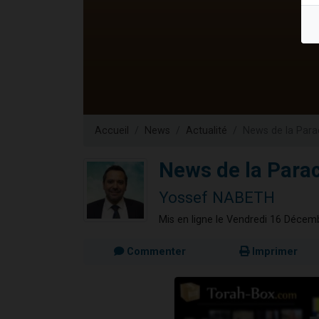
Il reste 
3 personnes 
2 personnes 
2 nouvel
6 personnes 
Accueil
News
Actualité
News de la Para
News de la Parac
Yossef NABETH
Mis en ligne le Vendredi 16 Décem
Commenter
Imprimer