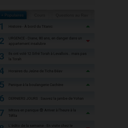
+ Populaires
Cours
Questions au Rav
1
Histoire - À bord du Titanic
2
URGENCE - Diane, 80 ans, en danger dans un
appartement insalubre
3
Ils ont volé 12 Sifré Torah à Levallois… mais pas
la Torah
4
Horaires du Jeûne de Ticha Béav
5
Panique à la boulangerie Cachère
6
DERNIERS JOURS : Sauvez la jambe de Yohan
7
Mitsva en panique 😨 Arriver à l'heure à la
Téfila
L'édito de la semaine - En visite chez le