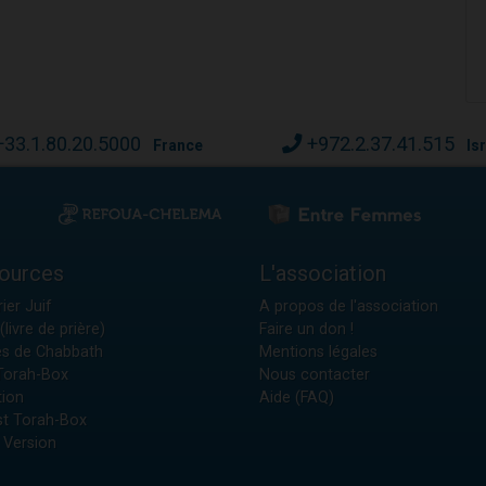
+33.1.80.20.5000
+972.2.37.41.515
France
Is
ources
L'association
ier Juif
A propos de l'association
(livre de prière)
Faire un don !
es de Chabbath
Mentions légales
 Torah-Box
Nous contacter
tion
Aide (FAQ)
t Torah-Box
 Version