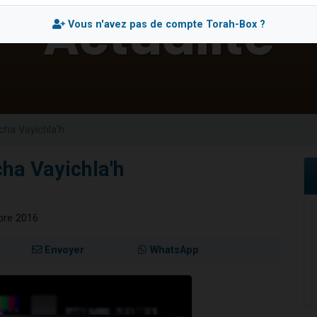
49 places pour étudier en groupe sur Zoom
Vous n'avez pas de compte Torah-Box ?
viennent de nous rejoindre sur WhatsApp
viennent de nous rejoindre sur WhatsApp
les musiques dans Torah-Box Music
viennent de nous rejoindre sur WhatsApp
cha Vayichla'h
ha Vayichla'h
bre 2016
Envoyer
WhatsApp