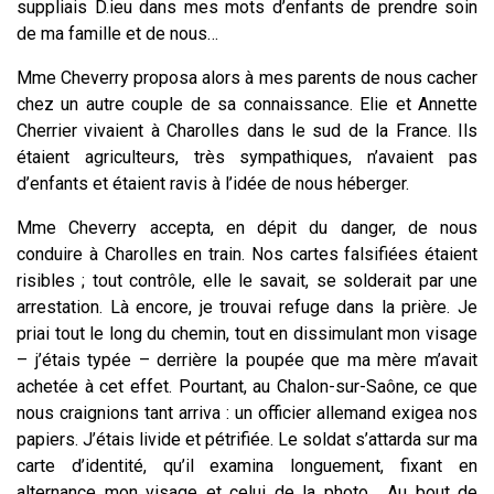
suppliais D.ieu dans mes mots d’enfants de prendre soin
de ma famille et de nous…
Mme Cheverry proposa alors à mes parents de nous cacher
chez un autre couple de sa connaissance. Elie et Annette
Cherrier vivaient à Charolles dans le sud de la France. Ils
étaient agriculteurs, très sympathiques, n’avaient pas
d’enfants et étaient ravis à l’idée de nous héberger.
Mme Cheverry accepta, en dépit du danger, de nous
conduire à Charolles en train. Nos cartes falsifiées étaient
risibles ; tout contrôle, elle le savait, se solderait par une
arrestation. Là encore, je trouvai refuge dans la prière. Je
priai tout le long du chemin, tout en dissimulant mon visage
– j’étais typée – derrière la poupée que ma mère m’avait
achetée à cet effet. Pourtant, au Chalon-sur-Saône, ce que
nous craignions tant arriva : un officier allemand exigea nos
papiers. J’étais livide et pétrifiée. Le soldat s’attarda sur ma
carte d’identité, qu’il examina longuement, fixant en
alternance mon visage et celui de la photo… Au bout de