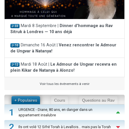
Mardi 8 Septembre |
Dinner d'hommage au Rav
J-33
Sitruk à Londres — 10 ans déjà
Dimanche 16 Août |
Venez rencontrer le Admour
J-10
de Ungvar à Natanya!
Mardi 18 Août |
Le Admour de Ungvar recevra en
J-12
plein Kikar de Natanya à Alonzo!
Voir tous les événements à venir
+ Populaires
Cours
Questions au Rav
1
URGENCE - Diane, 80 ans, en danger dans un
appartement insalubre
2
Ils ont volé 12 Sifré Torah à Levallois… mais pas la Torah