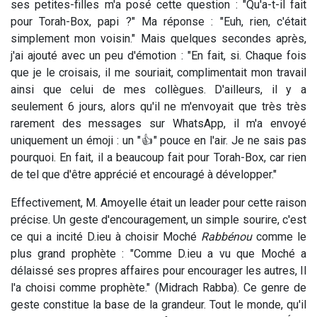
ses petites-filles m'a posé cette question : "Qu'a-t-il fait
pour Torah-Box, papi ?" Ma réponse : "Euh, rien, c'était
simplement mon voisin." Mais quelques secondes après,
j'ai ajouté avec un peu d'émotion : "En fait, si. Chaque fois
que je le croisais, il me souriait, complimentait mon travail
ainsi que celui de mes collègues. D'ailleurs, il y a
seulement 6 jours, alors qu'il ne m'envoyait que très très
rarement des messages sur WhatsApp, il m'a envoyé
uniquement un émoji : un "👍" pouce en l'air. Je ne sais pas
pourquoi. En fait, il a beaucoup fait pour Torah-Box, car rien
de tel que d'être apprécié et encouragé à développer."
Effectivement, M. Amoyelle était un leader pour cette raison
précise. Un geste d'encouragement, un simple sourire, c'est
ce qui a incité D.ieu à choisir Moché
Rabbénou
comme le
plus grand prophète : "Comme D.ieu a vu que Moché a
délaissé ses propres affaires pour encourager les autres, Il
l'a choisi comme prophète." (Midrach Rabba). Ce genre de
geste constitue la base de la grandeur. Tout le monde, qu'il