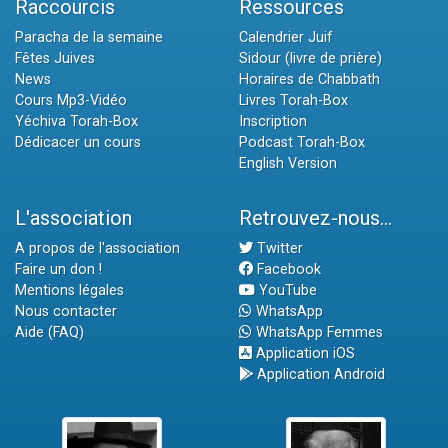
Raccourcis
Ressources
Paracha de la semaine
Calendrier Juif
Fêtes Juives
Sidour (livre de prière)
News
Horaires de Chabbath
Cours Mp3-Vidéo
Livres Torah-Box
Yéchiva Torah-Box
Inscription
Dédicacer un cours
Podcast Torah-Box
English Version
L'association
Retrouvez-nous...
A propos de l'association
Twitter
Faire un don !
Facebook
Mentions légales
YouTube
Nous contacter
WhatsApp
Aide (FAQ)
WhatsApp Femmes
Application iOS
Application Android