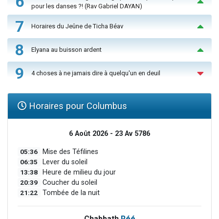
6
pour les danses ?! (Rav Gabriel DAYAN)
7
Horaires du Jeûne de Ticha Béav
8
Elyana au buisson ardent
9
4 choses à ne jamais dire à quelqu'un en deuil
Horaires pour Columbus
6 Août 2026 - 23 Av 5786
05:36
Mise des Téfilines
06:35
Lever du soleil
13:38
Heure de milieu du jour
20:39
Coucher du soleil
21:22
Tombée de la nuit
Chabbath
Réé