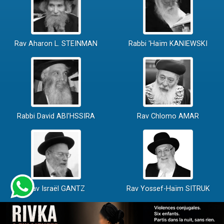
Rav Aharon L. STEINMAN
Rabbi 'Haïm KANIEWSKI
Rabbi David ABI'HSSIRA
Rav Chlomo AMAR
Rav Israël GANTZ
Rav Yossef-Haïm SITRUK