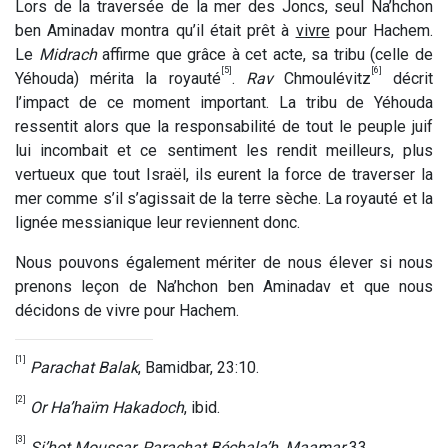
Lors de la traversée de la mer des Joncs, seul Na’hchon
ben Aminadav montra qu’il était prêt à
vivre
pour Hachem.
Le
Midrach
affirme que grâce à cet acte, sa tribu (celle de
[5]
[6]
Yéhouda) mérita la royauté
.
Rav
Chmoulévitz
décrit
l’impact de ce moment important. La tribu de Yéhouda
ressentit alors que la responsabilité de tout le peuple juif
lui incombait et ce sentiment les rendit meilleurs, plus
vertueux que tout Israël, ils eurent la force de traverser la
mer comme s’il s’agissait de la terre sèche. La royauté et la
lignée messianique leur reviennent donc.
Nous pouvons également mériter de nous élever si nous
prenons leçon de Na’hchon ben Aminadav et que nous
décidons de vivre pour Hachem.
[1]
Parachat Balak
, Bamidbar, 23:10.
[2]
Or Ha’haïm Hakadoch
, ibid.
[3]
Si’hot Moussar, Parachat Béchala’h, Maamar
33.