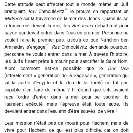
Cette attitude peut affecter tout le monde, même un Juif
[3]
pratiquant.
Rav
Chmoulévitz
le prouve en rapportant un
Midrach
sur la traversée de la mer des Joncs. Quand ils se
retrouvèrent devant la mer, les
Bné Israël
débattirent pour
savoir qui devait entrer dans l’eau en premier. Personne ne
voulait faire le premier pas, jusqu’à ce que Na’hchon ben
[4]
Aminadav s’engage.
Rav
Chmoulévitz demande pourquoi
personne ne voulait entrer dans la mer. À travers l’histoire,
les Juifs furent prêts à mourir pour sanctifier le Saint Nom.
Alors comment est-ce possible que le
Dor Déa
(littéralement « génération de la Sagesse », génération qui
vit la sortie d’Égypte et le don de la Torah) ne fût pas
capable d’en faire de même ? Il répond que s’ils avaient
reçu l’ordre d’entrer dans la mer pour se sacrifier, ils
l’auraient exécuté, mais l’épreuve était toute autre. Ils
devaient entrer dans l’eau afin d’être sauvés, de vivre !
Leur mission n’était pas de mourir pour Hachem, mais de
vivre pour Hachem, ce qui est plus difficile, car on doit