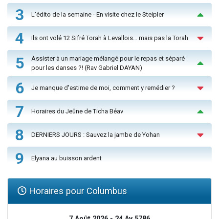
3
L'édito de la semaine - En visite chez le Steipler
4
Ils ont volé 12 Sifré Torah à Levallois… mais pas la Torah
5
Assister à un mariage mélangé pour le repas et séparé
pour les danses ?! (Rav Gabriel DAYAN)
6
Je manque d'estime de moi, comment y remédier ?
7
Horaires du Jeûne de Ticha Béav
8
DERNIERS JOURS : Sauvez la jambe de Yohan
9
Elyana au buisson ardent
Horaires pour Columbus
7 Août 2026 - 24 Av 5786