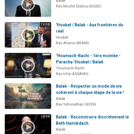
Balak
Rav Moché Eliahou BUSSO
'Houkat / Balak - Aux frontières du
11:15
réel
Houkat
Rav Aharon BRAND
‘Houmach-Rachi - 1ère montée -
Paracha ‘Houkat / Balak
‘Houmach-Rachi
Rav Ichaï ASSAYAG
Balak - Respecter un mode de vie
cohérent à chaque étape de la vie !
Balak
Rav Yehonathan GEFEN
Balak - Reconstruire discrètement le
12:11
Beth Hamikdach
Balak