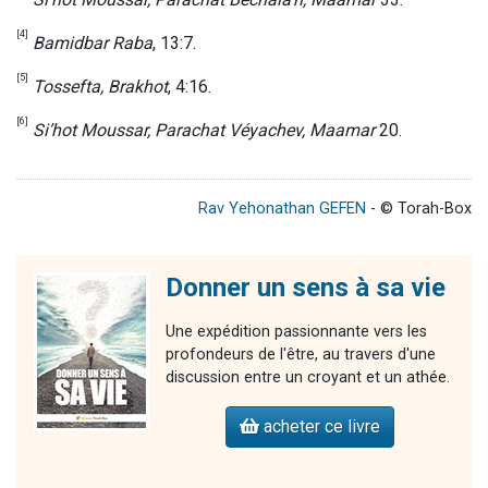
[4]
Bamidbar Raba
, 13:7.
[5]
Tossefta, Brakhot
, 4:16.
[6]
Si’hot Moussar, Parachat Véyachev, Maamar
20.
Rav Yehonathan GEFEN
- © Torah-Box
Donner un sens à sa vie
Une expédition passionnante vers les
profondeurs de l'être, au travers d'une
discussion entre un croyant et un athée.
acheter ce livre