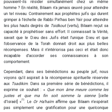
pouvaient-ils résider simultanément chez un même
homme ?
En réalité, Bilaam n’a jamais œuvré pour atteindre
un tel niveau. Contrairement aux prophètes juifs qui durent
grimper à l’échelle de Rabbi Pin’has ben Yaïr pour atteindre
les plus hauts degrés de
Tsidkout
(vertu), Bilaam reçut sa
capacité à prophétiser sans effort. Il connaissait la Vérité,
savait que le D.ieu des Juifs était l’unique D.ieu et que
l’observance de la Torah donnait droit aux plus belles
récompenses. Mais il n’intériorisa pas ceci et était donc
incapable d’accorder ses connaissances à son
comportement.
Cependant, dans ses bénédictions au peuple juif, nous
voyons qu’il aspirait à la récompense spirituelle réservée
aux
Tsadikim
. Dans sa première série de bénédictions, il
exprime ce souhait : «
Que mon âme meure comme les
justes et que ma fin soit somme la sienne
[celle
[1]
d’Israël] »
. Le
Or Ha’haïm
affirme que Bilaam n’espérait
pas simplement une gratification pour une quelconque