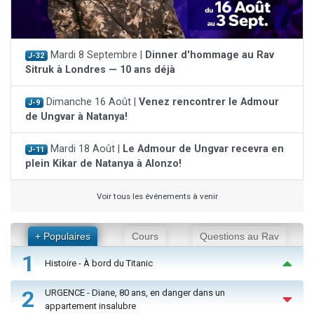
Mardi 8 Septembre |
Dinner d'hommage au Rav
J-32
Sitruk à Londres — 10 ans déjà
Dimanche 16 Août |
Venez rencontrer le Admour
J-9
de Ungvar à Natanya!
Mardi 18 Août |
Le Admour de Ungvar recevra en
J-11
plein Kikar de Natanya à Alonzo!
Voir tous les événements à venir
+ Populaires
Cours
Questions au Rav
1
Histoire - À bord du Titanic
2
URGENCE - Diane, 80 ans, en danger dans un
appartement insalubre