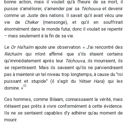
bonne action, mais il voulait qu’à l’heure de sa mort, il
puisse s’améliorer, s’amender par sa
Téchouva
et devenir
comme un Juste des nations. Il savait qu’il avait vécu une
vie de
Chéker
(mensonge), et qu’il en souffrirait
énormément dans le monde futur, donc il voulait se repentir
– mais seulement à la fin de sa vie.
Le
Or Ha’haïm
ajoute une observation. « J’ai rencontré des
Réchaïm
qui m’ont affirmé que s’ils étaient certains
qu’immédiatement après leur
Téchouva
, ils mourraient, ils
se repentiraient. Mais ils savaient qu’ils ne parviendraient
pas à maintenir un tel niveau trop longtemps, à cause du "roi
puissant et stupide" (il s’agit du
Yétser Hara
) qui les
[2]
domine. »
Ces hommes, comme Bilaam, connaissaient la vérité, mais
n’étaient pas prêts à vivre conformément à cette évidence.
Ils ne se sentaient capables d’y adhérer qu’au moment de
mourir.