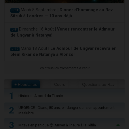
Mardi 8 Septembre |
Dinner d'hommage au Rav
J-31
Sitruk à Londres — 10 ans déjà
Dimanche 16 Août |
Venez rencontrer le Admour
J-8
de Ungvar à Natanya!
Mardi 18 Août |
Le Admour de Ungvar recevra en
J-10
plein Kikar de Natanya à Alonzo!
Voir tous les événements à venir
+ Populaires
Cours
Questions au Rav
1
Histoire - À bord du Titanic
2
URGENCE - Diane, 80 ans, en danger dans un appartement
insalubre
3
Mitsva en panique 😨 Arriver à l'heure à la Téfila