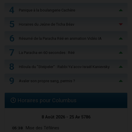
4
Panique à la boulangerie Cachère
5
Horaires du Jeûne de Ticha Béav
6
Résumé de la Paracha Réé en animation Vidéo IA
7
La Paracha en 60 secondes : Réé
8
Hiloula du "Steïpeler" : Rabbi Ya’acov Israël Kanievsky
9
Avaler son propre sang, permis ?
Horaires pour Columbus
8 Août 2026 - 25 Av 5786
05:38
Mise des Téfilines