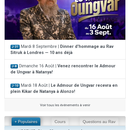
Mardi 8 Septembre |
Dinner d'hommage au Rav
J-31
Sitruk à Londres — 10 ans déjà
Dimanche 16 Août |
Venez rencontrer le Admour
J-8
de Ungvar à Natanya!
Mardi 18 Août |
Le Admour de Ungvar recevra en
J-10
plein Kikar de Natanya à Alonzo!
Voir tous les événements à venir
+ Populaires
Cours
Questions au Rav