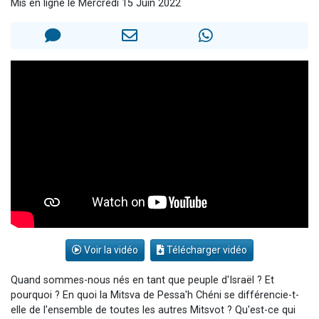
Mis en ligne le Mercredi 15 Juin 2022
13 personnes viennent de demander une bénédiction
30 personnes viennent de faire un don pour Sauvez la jambe de Yohan
Il reste 49 places pour étudier en groupe sur Zoom
12 nouvelles musiques dans Torah-Box Music
29 personnes viennent de demander une bénédiction
Voir la vidéo
Télécharger vidéo
Quand sommes-nous nés en tant que peuple d'Israël ? Et
pourquoi ? En quoi la Mitsva de Pessa'h Chéni se différencie-t-
elle de l'ensemble de toutes les autres Mitsvot ? Qu'est-ce qui