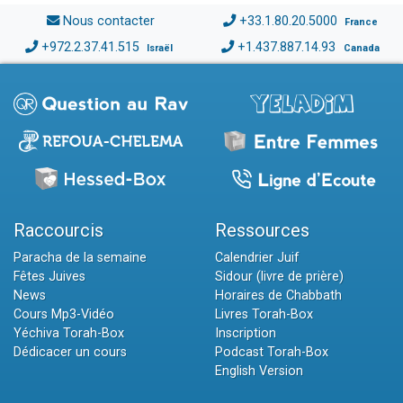
Nous contacter
+33.1.80.20.5000
France
+972.2.37.41.515
+1.437.887.14.93
Israël
Canada
Raccourcis
Ressources
Paracha de la semaine
Calendrier Juif
Fêtes Juives
Sidour (livre de prière)
News
Horaires de Chabbath
Cours Mp3-Vidéo
Livres Torah-Box
Yéchiva Torah-Box
Inscription
Dédicacer un cours
Podcast Torah-Box
English Version