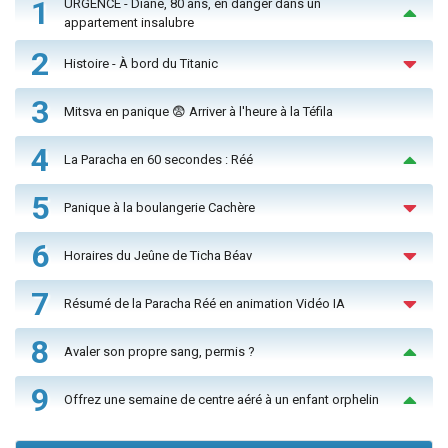
1
URGENCE - Diane, 80 ans, en danger dans un
appartement insalubre
2
Histoire - À bord du Titanic
3
Mitsva en panique 😨 Arriver à l'heure à la Téfila
4
La Paracha en 60 secondes : Réé
5
Panique à la boulangerie Cachère
6
Horaires du Jeûne de Ticha Béav
7
Résumé de la Paracha Réé en animation Vidéo IA
8
Avaler son propre sang, permis ?
9
Offrez une semaine de centre aéré à un enfant orphelin