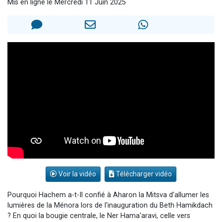
Mis en ligne le Mercredi 11 Juin 2025
2 personnes viennent de nous rejoindre sur WhatsApp
13 personnes viennent de demander une bénédiction
Il reste 49 places pour étudier en groupe sur Zoom
12 nouvelles musiques dans Torah-Box Music
2 personnes viennent de nous rejoindre sur WhatsApp
Voir la vidéo
Télécharger vidéo
Pourquoi Hachem a-t-Il confié à Aharon la Mitsva d'allumer les
lumières de la Ménora lors de l'inauguration du Beth Hamikdach
? En quoi la bougie centrale, le Ner Hama'aravi, celle vers