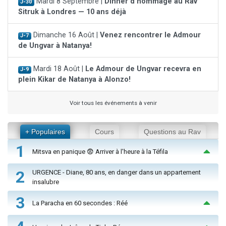
Mardi 8 Septembre |
Dinner d'hommage au Rav
J-30
Sitruk à Londres — 10 ans déjà
Dimanche 16 Août |
Venez rencontrer le Admour
J-7
de Ungvar à Natanya!
Mardi 18 Août |
Le Admour de Ungvar recevra en
J-9
plein Kikar de Natanya à Alonzo!
Voir tous les événements à venir
+ Populaires
Cours
Questions au Rav
1
Mitsva en panique 😨 Arriver à l'heure à la Téfila
2
URGENCE - Diane, 80 ans, en danger dans un appartement
insalubre
3
La Paracha en 60 secondes : Réé