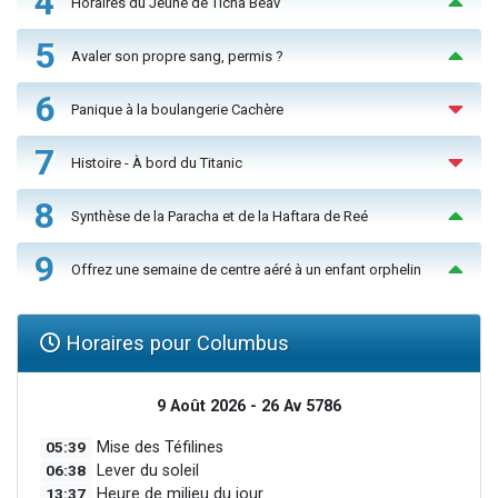
4
Horaires du Jeûne de Ticha Béav
5
Avaler son propre sang, permis ?
6
Panique à la boulangerie Cachère
7
Histoire - À bord du Titanic
8
Synthèse de la Paracha et de la Haftara de Reé
9
Offrez une semaine de centre aéré à un enfant orphelin
Horaires pour Columbus
9 Août 2026 - 26 Av 5786
05:39
Mise des Téfilines
06:38
Lever du soleil
13:37
Heure de milieu du jour