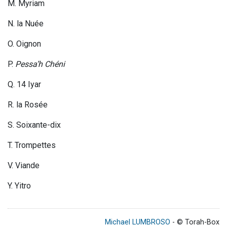
M. Myriam
N. la Nuée
O. Oignon
P.
Pessa’h Chéni
Q. 14 Iyar
R. la Rosée
S
. S
oixante-dix
T. Trompettes
V. Viande
Y. Yitro
Michael LUMBROSO
- © Torah-Box