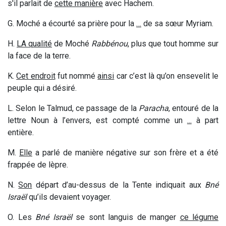
s'il parlait de
cette manière
avec Hachem.
G. Moché a écourté sa prière pour la
…
de sa sœur Myriam.
H.
LA qualité
de Moché
Rabbénou
, plus que tout homme sur
la face de la terre.
K
.
Cet endroit
fut nommé
ainsi
car c’est là qu’on ensevelit le
peuple qui a désiré.
L. Selon le Talmud, ce passage de la
Paracha
, entouré de la
lettre Noun à l’envers, est compté comme un
...
à part
entière.
M.
Elle
a parlé de manière négative sur son frère et a été
frappée de lèpre.
N.
Son
départ d’au-dessus de la Tente indiquait aux
Bné
Israël
qu’ils devaient voyager.
O
. Les
Bné Israël
se sont languis de manger
ce légume