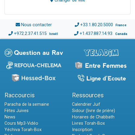
Changer de ville
Nous contacter
+33.1.80.20.5000
France
+972.2.37.41.515
+1.437.887.14.93
Israël
Canada
Raccourcis
Ressources
Paracha de la semaine
Calendrier Juif
Fêtes Juives
Sidour (livre de prière)
News
Horaires de Chabbath
Cours Mp3-Vidéo
Livres Torah-Box
Yéchiva Torah-Box
Inscription