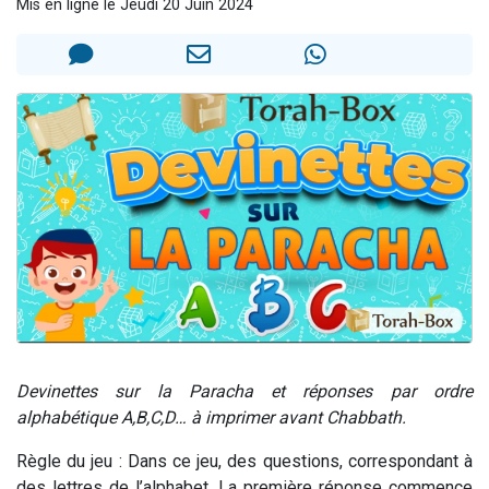
Mis en ligne le Jeudi 20 Juin 2024
Il reste 49 places pour étudier en groupe sur Zoom
12 nouvelles musiques dans Torah-Box Music
3 personnes viennent de nous rejoindre sur WhatsApp
2 personnes viennent de nous rejoindre sur WhatsApp
2 personnes viennent de nous rejoindre sur WhatsApp
Devinettes sur la Paracha et réponses par ordre
alphabétique A,B,C,D… à imprimer avant Chabbath.
Règle du jeu : Dans ce jeu, des questions, correspondant à
des lettres de l’alphabet. La première réponse commence