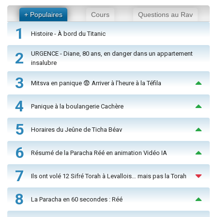
+ Populaires
Cours
Questions au Rav
1
Histoire - À bord du Titanic
2
URGENCE - Diane, 80 ans, en danger dans un appartement
insalubre
3
Mitsva en panique 😨 Arriver à l'heure à la Téfila
4
Panique à la boulangerie Cachère
5
Horaires du Jeûne de Ticha Béav
6
Résumé de la Paracha Réé en animation Vidéo IA
7
Ils ont volé 12 Sifré Torah à Levallois… mais pas la Torah
8
La Paracha en 60 secondes : Réé