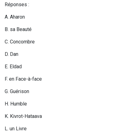
Réponses :
A. Aharon
B. sa Beauté
C. Concombre
D. Dan
E. Eldad
F. en Face-à-face
G. Guérison
H. Humble
K
. Kivrot-Hataava
L
. un Livre