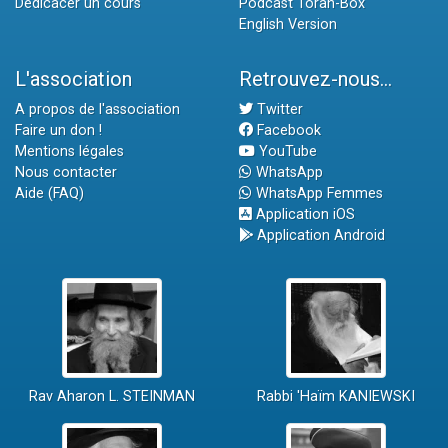
Dédicacer un cours
Podcast Torah-Box
English Version
L'association
Retrouvez-nous...
A propos de l'association
Twitter
Faire un don !
Facebook
Mentions légales
YouTube
Nous contacter
WhatsApp
Aide (FAQ)
WhatsApp Femmes
Application iOS
Application Android
Rav Aharon L. STEINMAN
Rabbi 'Haïm KANIEWSKI