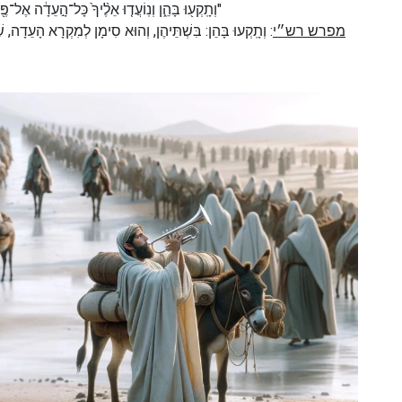
וְתָֽקְע֖וּ בָּהֵ֑ן וְנֽוֹעֲד֤וּ אֵלֶ֨יךָ֙ כָּל־הָ֣עֵדָ֔)
מפרש רש״י
וְתָֽקְעוּ בָּהֵן: בִּשְׁתֵּיהֶן, וְהוּא סִימָן לְמִקְרָא הָעֵדָה, "