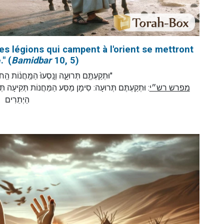
s légions qui campent à l'orient se mettront
" (
Bamidbar
10, 5)
וּתְקַעְתֶּ֖ם תְּרוּעָ֑ה וְנָֽסְעוּ֙ הַמַּֽחֲנ֔וֹ)
מפרש רש״י
וּתְקַעְתֶּם תְּרוּעָה: סִימָן מַסַּע הַמַּחֲנוֹת תְּקִיעָה תְּרו
הַיְתֵרִים