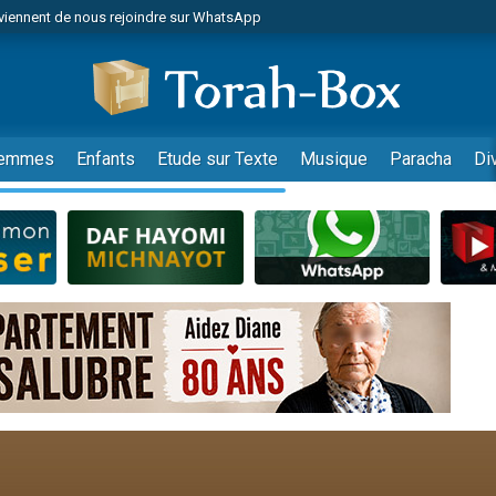
viennent de nous rejoindre sur WhatsApp
es viennent de faire un don pour Reloger Rivka, 6 enfants, victime de violences
es viennent de faire un don pour 1 Journée de Vacances Pour les Enfants
 viennent de demander une bénédiction
viennent de nous rejoindre sur WhatsApp
emmes
Enfants
Etude sur Texte
Musique
Paracha
Di
49 places pour étudier en groupe sur Zoom
nes viennent de faire un don pour Diane, 80 ans, dans un appartement insalu
 donner son Maasser
viennent de nous rejoindre sur WhatsApp
viennent de nous rejoindre sur WhatsApp
es viennent de faire un don pour 5 jours de vacances aux Orphelins
de donner son Maasser
 viennent de demander une bénédiction
viennent de nous rejoindre sur WhatsApp
nnes viennent de faire un don pour Sauvez la jambe de Yohan