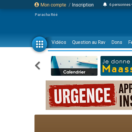
Mon compte
/
Inscription
6 personnes 
4 personn
Paracha Réé
2 personn
17 personnes
4 personnes 
Vidéos
Question au Rav
Dons
F
Il reste 
23 person
Eva vient de
4 personnes 
3 personnes 
3 personn
Odaya vient 
13 personnes
2 personnes 
30 perso