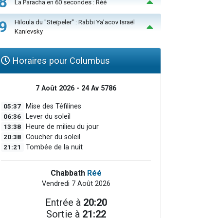
8
La Paracha en 60 secondes : Réé
9
Hiloula du "Steïpeler" : Rabbi Ya’acov Israël
Kanievsky
Horaires pour Columbus
7 Août 2026 - 24 Av 5786
05:37
Mise des Téfilines
06:36
Lever du soleil
13:38
Heure de milieu du jour
20:38
Coucher du soleil
21:21
Tombée de la nuit
Chabbath
Réé
Vendredi 7 Août 2026
Entrée à
20:20
Sortie à
21:22