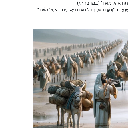
"ה אֶל־פֶּ֖תַח אֹ֥הֶל מוֹעֵֽד" (במדבר י ג
: שֶׁנֶּאֱמַר "וְנוֹעֲדוּ אֵלֶיךָ כָּל הָעֵדָה אֶל פֶּתַח אֹהֶל מוֹעֵד