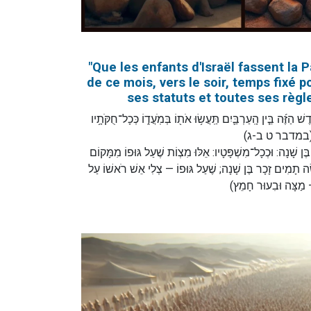
"Que les enfants d'Israël fassent la 
de ce mois, vers le soir, temps fixé p
ses statuts et toutes ses règle
" הַזֶּ֜ה בֵּ֧ין הָֽעַרְבַּ֛יִם תַּֽעֲשׂ֥וּ אֹת֖וֹ בְּמֹֽעֲד֑וֹ כְּכָל־חֻקֹּתָ֥יו
אֹתֽוֹ" (במדבר ט ב-ג
:  שָׁנָה: וּכְכָל־מִשְׁפָּטָיו: אֵלּוּ מִצְוֹת שֶׁעַל גּוּפוֹ מִמָּקוֹם
ֶה תָמִים זָכָר בֶּן שָׁנָה; שֶׁעַל גּוּפוֹ — צְלִי אֵשׁ רֹאשׁוֹ עַל
ֹ — מַצָּה וּבִעוּר חָמֵץ