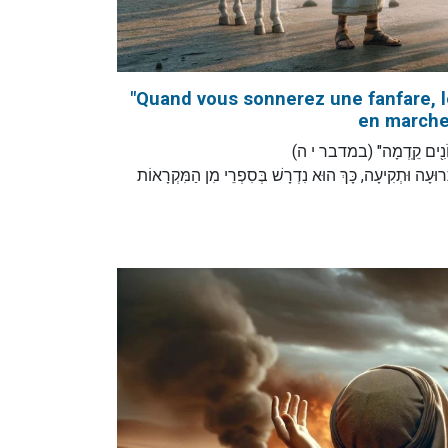
"Quand vous sonnerez une fanfare, le
en marche.
"ת הַֽחֹנִ֖ים קֵֽדְמָה" (במדבר י ה
: ּעָה וּתְקִיעָה, כָּךְ הוּא נִדְרָשׁ בְּסִפְרֵי מִן הַמִּקְרָאוֹת