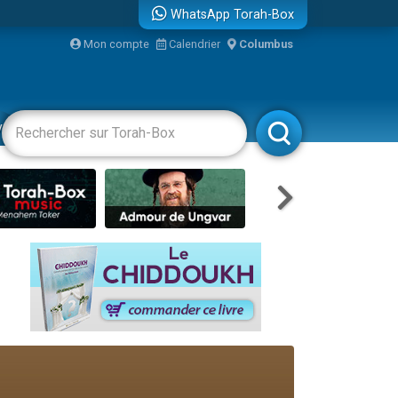
WhatsApp Torah-Box
...
Mon compte
Calendrier
Columbus
vertissements
Livres
Rabbanim
bre