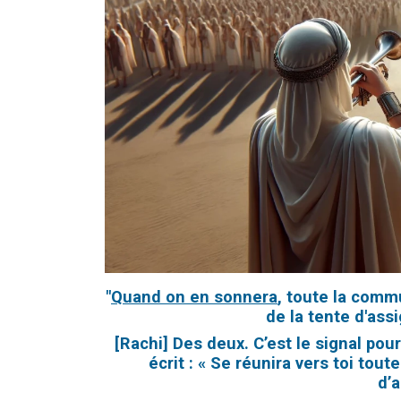
"
Quand on en sonnera
, toute la comm
de la tente d'assi
[Rachi] Des deux. C’est le signal pou
écrit : « Se réunira vers toi tou
d’a