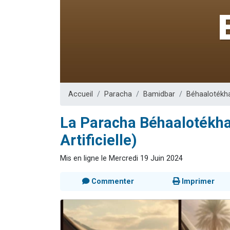
Il reste 
12 nouve
3 personnes 
2 personnes 
2 personnes 
Accueil
Paracha
Bamidbar
Béhaalotékh
La Paracha Béhaalotékha 
Artificielle)
Mis en ligne le Mercredi 19 Juin 2024
Commenter
Imprimer