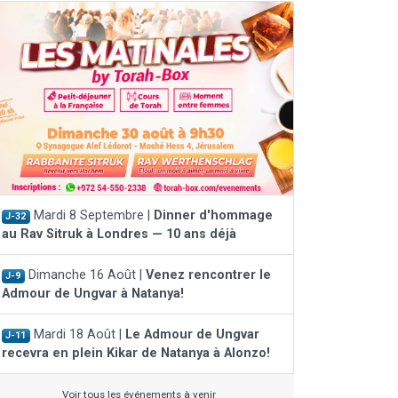
Mardi 8 Septembre |
Dinner d'hommage
J-32
au Rav Sitruk à Londres — 10 ans déjà
Dimanche 16 Août |
Venez rencontrer le
J-9
Admour de Ungvar à Natanya!
Mardi 18 Août |
Le Admour de Ungvar
J-11
recevra en plein Kikar de Natanya à Alonzo!
Voir tous les événements à venir