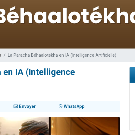
49 places pour étudier en groupe sur Zoom
lles musiques dans Torah-Box Music
viennent de nous rejoindre sur WhatsApp
viennent de nous rejoindre sur WhatsApp
viennent de nous rejoindre sur WhatsApp
a
La Paracha Béhaalotékha en IA (Intelligence Artificielle)
en IA (Intelligence
Envoyer
WhatsApp