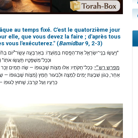
Pâque au temps fixé. C'est le quatorzième jour
our elle, que vous devez la faire ; d'après tous
s vous l'exécuterez." (
Bamidbar
9, 2-3)
וְיַֽעֲשׂ֧וּ בְנֵֽי־יִשְׂרָאֵ֛ל אֶת־הַפָּ֖סַח בְּמֽוֹעֲדֽוֹ: בְּאַרְבָּעָ֣ה עָשָֽׂר־י֠וֹם בַּחֹ֨דֶשׁ
וּכְכָל־מִשְׁפָּטָ֖יו תַּֽעֲשׂ֥וּ )
מפרש רש״י
כְּכָל־חֻקֹּתָיו: אֵלּוּ מִצְוֹת שֶׁבְּגוּפוֹ — שֶֹה תָמִים זָכָר בֶּן
אַחֵר, כְּגוֹן שִׁבְעַת יָמִים לְמַצָּה וּלְבִעוּר חָמֵץ (מִצְוֹת שֶׁבְּגוּפוֹ — שׂ
כְּרָעָיו וְעַל קִרְבּוֹ; שֶׁחוּץ לְגוּפו)