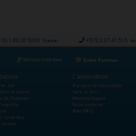
+33.1.80.20.5000
+972.2.37.41.515
France
Is
ources
L'association
ier Juif
A propos de l'association
(livre de prière)
Faire un don !
es de Chabbath
Mentions légales
 Torah-Box
Nous contacter
tion
Aide (FAQ)
t Torah-Box
 Version