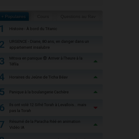
+ Populaires
Cours
Questions au Rav
1
Histoire - À bord du Titanic
2
URGENCE - Diane, 80 ans, en danger dans un
appartement insalubre
3
Mitsva en panique 😨 Arriver à l'heure à la
Téfila
4
Horaires du Jeûne de Ticha Béav
5
Panique à la boulangerie Cachère
6
Ils ont volé 12 Sifré Torah à Levallois… mais
pas la Torah
7
Résumé de la Paracha Réé en animation
Vidéo IA