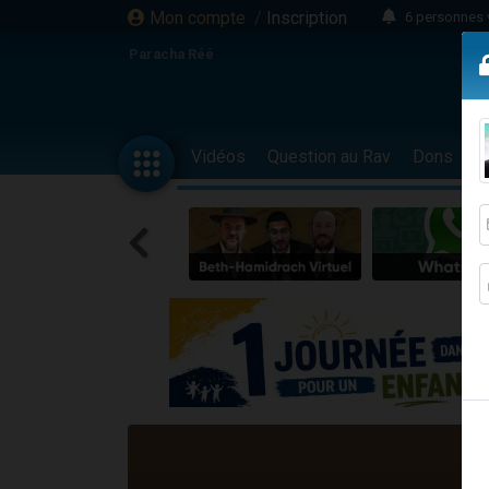
Mon compte
/
Inscription
6 personnes 
4 personn
Paracha Réé
2 personn
17 personnes
4 personnes 
Vidéos
Question au Rav
Dons
F
Il reste 
23 person
Eva vient de
4 personnes 
3 personnes 
3 personn
Odaya vient 
13 personnes
2 personnes 
30 perso