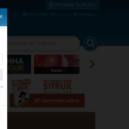
WhatsApp Torah-Box
...
Mon compte
Calendrier
Columbus
×
vertissements
Livres
Rabbanim
bre
 ?