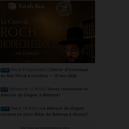
Mardi 8 Septembre |
Dinner d'hommage
J-32
au Rav Sitruk à Londres — 10 ans déjà
Dimanche 16 Août |
Venez rencontrer le
J-9
Admour de Ungvar à Natanya!
Mardi 18 Août |
Le Admour de Ungvar
J-11
recevra en plein Kikar de Natanya à Alonzo!
Voir tous les événements à venir