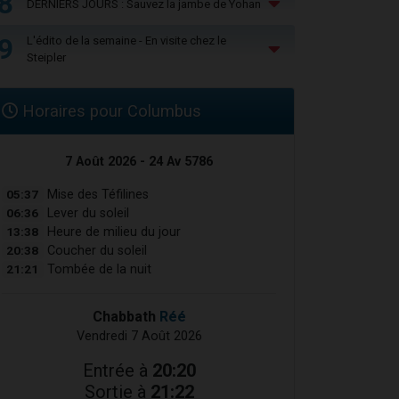
8
DERNIERS JOURS : Sauvez la jambe de Yohan
9
L'édito de la semaine - En visite chez le
Steipler
Horaires pour Columbus
7 Août 2026 - 24 Av 5786
05:37
Mise des Téfilines
06:36
Lever du soleil
13:38
Heure de milieu du jour
20:38
Coucher du soleil
21:21
Tombée de la nuit
Chabbath
Réé
Vendredi 7 Août 2026
Entrée à
20:20
Sortie à
21:22