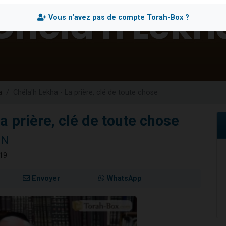
49 places pour étudier en groupe sur Zoom
Vous n'avez pas de compte Torah-Box ?
lles musiques dans Torah-Box Music
viennent de nous rejoindre sur WhatsApp
viennent de nous rejoindre sur WhatsApp
viennent de nous rejoindre sur WhatsApp
a
Chéla'h Lekha - La prière, clé de toute chose
a prière, clé de toute chose
NN
019
Envoyer
WhatsApp