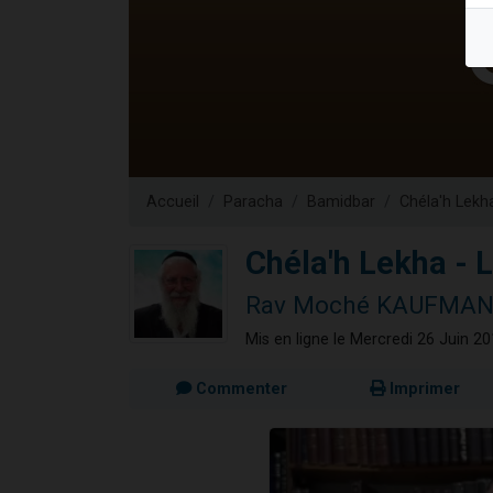
Il reste 
12 nouve
3 personnes 
2 personnes 
2 personnes 
Accueil
Paracha
Bamidbar
Chéla'h Lekh
Chéla'h Lekha - L
Rav Moché KAUFMA
Mis en ligne le Mercredi 26 Juin 2
Commenter
Imprimer