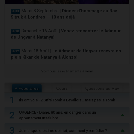
Mardi 8 Septembre |
Dinner d'hommage au Rav
J-33
Sitruk à Londres — 10 ans déjà
Dimanche 16 Août |
Venez rencontrer le Admour
J-10
de Ungvar à Natanya!
Mardi 18 Août |
Le Admour de Ungvar recevra en
J-12
plein Kikar de Natanya à Alonzo!
Voir tous les événements à venir
+ Populaires
Cours
Questions au Rav
1
Ils ont volé 12 Sifré Torah à Levallois… mais pas la Torah
2
URGENCE - Diane, 80 ans, en danger dans un
appartement insalubre
3
Je manque d'estime de moi, comment y remédier ?