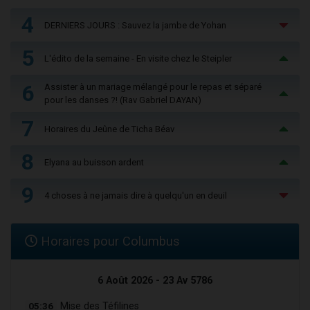
4
DERNIERS JOURS : Sauvez la jambe de Yohan
5
L'édito de la semaine - En visite chez le Steipler
6
Assister à un mariage mélangé pour le repas et séparé
pour les danses ?! (Rav Gabriel DAYAN)
7
Horaires du Jeûne de Ticha Béav
8
Elyana au buisson ardent
9
4 choses à ne jamais dire à quelqu'un en deuil
Horaires pour Columbus
6 Août 2026 - 23 Av 5786
05:36
Mise des Téfilines