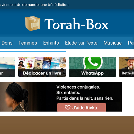
 viennent de demander une bénédiction
49 places pour étudier en groupe sur Zoom
lles musiques dans Torah-Box Music
nnes viennent de faire un don pour Sauvez la jambe de Yohan
viennent de nous rejoindre sur WhatsApp
Dons
Femmes
Enfants
Etude sur Texte
Musique
Pa
viennent de nous rejoindre sur WhatsApp
viennent de nous rejoindre sur WhatsApp
les musiques dans Torah-Box Music
es viennent de faire un don pour Tsédaka : pauvres d'Israel
es viennent de faire un don pour Diane, 80 ans, dans un appartement insalub
sion radio : Visions de grandeur n°104 : Le Chabbath et le Birkat Hamazone à 
 viennent de demander une bénédiction
49 places pour étudier en groupe sur Zoom
de donner son Maasser
ent de donner son Maasser