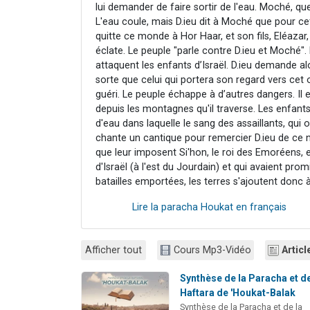
lui demander de faire sortir de l'eau. Moché, que
L'eau coule, mais D.ieu dit à Moché que pour cett
quitte ce monde à Hor Haar, et son fils, Eléaza
éclate. Le peuple "parle contre D.ieu et Moché"
attaquent les enfants d’Israël. D.ieu demande a
sorte que celui qui portera son regard vers cet o
guéri. Le peuple échappe à d’autres dangers. Il 
depuis les montagnes qu'il traverse. Les enfant
d'eau dans laquelle le sang des assaillants, qui
chante un cantique pour remercier D.ieu de ce 
que leur imposent Si'hon, le roi des Emoréens, et
d'Israël (à l'est du Jourdain) et qui avaient pro
batailles emportées, les terres s'ajoutent donc à 
Lire la paracha Houkat en français
Afficher tout
Cours Mp3-Vidéo
Articl
Synthèse de la Paracha et de
Haftara de 'Houkat-Balak
Synthèse de la Paracha et de la