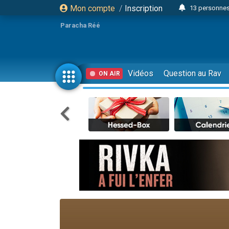
Mon compte
/
Inscription
13 personnes
Il reste 
Paracha Réé
12 nouve
30 perso
3 personnes 
Vidéos
Question au Rav
ON AIR
2 personnes 
3 personnes 
2 nouvel
8 personn
4 personn
Nouvelle émis
61 personnes
Il reste 
Ariel vient 
Nathaniel vi