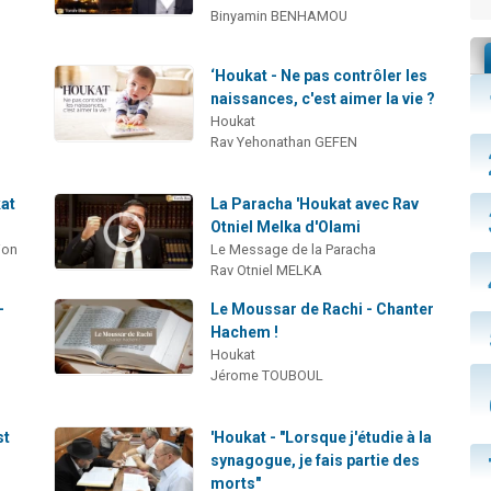
Binyamin BENHAMOU
‘Houkat - Ne pas contrôler les
naissances, c'est aimer la vie ?
Houkat
Rav Yehonathan GEFEN
at
La Paracha 'Houkat avec Rav
Otniel Melka d'Olami
ion
Le Message de la Paracha
Rav Otniel MELKA
-
Le Moussar de Rachi - Chanter
Hachem !
Houkat
Jérome TOUBOUL
st
'Houkat - "Lorsque j'étudie à la
synagogue, je fais partie des
morts"