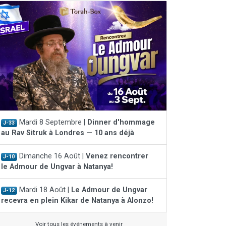
Mardi 8 Septembre |
Dinner d'hommage
J-33
au Rav Sitruk à Londres — 10 ans déjà
Dimanche 16 Août |
Venez rencontrer
J-10
le Admour de Ungvar à Natanya!
Mardi 18 Août |
Le Admour de Ungvar
J-12
recevra en plein Kikar de Natanya à Alonzo!
Voir tous les événements à venir