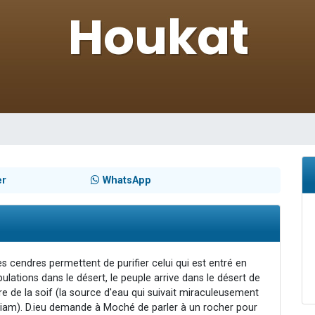
es viennent de faire un don pour 5 enfants déjà orphelins risquent de perdre
es viennent de faire un don pour Reloger Rivka, 6 enfants, victime de violences
 viennent de demander une bénédiction
49 places pour étudier en groupe sur Zoom
viennent de nous rejoindre sur WhatsApp
er
WhatsApp
es cendres permettent de purifier celui qui est entré en
lations dans le désert, le peuple arrive dans le désert de
e de la soif (la source d'eau qui suivait miraculeusement
Myriam). D.ieu demande à Moché de parler à un rocher pour