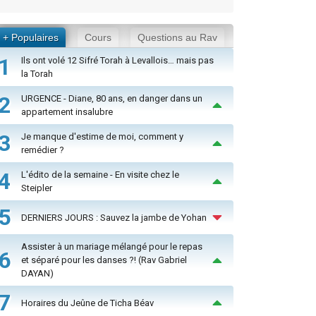
+ Populaires
Cours
Questions au Rav
1
Ils ont volé 12 Sifré Torah à Levallois… mais pas
la Torah
2
URGENCE - Diane, 80 ans, en danger dans un
appartement insalubre
3
Je manque d'estime de moi, comment y
remédier ?
4
L'édito de la semaine - En visite chez le
Steipler
5
DERNIERS JOURS : Sauvez la jambe de Yohan
Assister à un mariage mélangé pour le repas
6
et séparé pour les danses ?! (Rav Gabriel
DAYAN)
7
Horaires du Jeûne de Ticha Béav