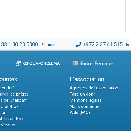
+33.1.80.20.5000
+972.2.37.41.515
France
Is
ources
L'association
ier Juif
A propos de l'association
(livre de prière)
Faire un don !
es de Chabbath
Mentions légales
 Torah-Box
Nous contacter
tion
Aide (FAQ)
t Torah-Box
 Version