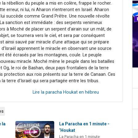
 la rébellion du peuple a mis en colère, frappe le rocher.
e erreur, ni lui, ni Aharon n'entreront en Israël. Aharon
r, lui succède comme Grand Prêtre. Une nouvelle révolte
. La sanction est immédiate : des serpents venimeux
lors à Moché de placer un serpent d'airain sur un mât, de
bjet, se tournera vers le ciel, et sera par conséquent
est ainsi sauvé par miracle d'une attaque qui se prépare
s d’Israël apprennent le miracle en observant une source
 ont été écrasés par les montagnes, coule. Le peuple
nouveau miracle. Moché mène le peuple dans les batailles
 Og, le roi de Bashan, deux pays frontaliers de la terre
mis protection aux rois présents sur la terre de Canaan. Ces
la terre d'Israël qui sera partagée entre les tribus.
Lire la paracha Houkat en hébreu
es
 la
La Paracha en 1 minute -
‘Houkat
La Paracha en 1 minute