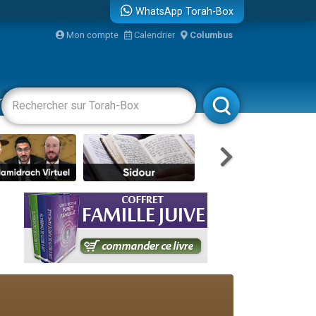
WhatsApp Torah-Box
Mon compte
Calendrier
Columbus
racha
Divertissements
Livres
Rabbanim
re
travers le temps