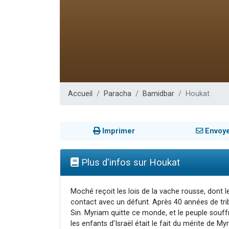
6 personn
2 personn
10 personnes
Il reste 
2 personnes 
Accueil
Paracha
Bamidbar
Houkat
Imprimer
Envoy
Plus d'infos sur Houkat
Moché reçoit les lois de la vache rousse, dont l
contact avec un défunt. Après 40 années de tribu
Sin. Myriam quitte ce monde, et le peuple souffr
les enfants d’Israël était le fait du mérite de 