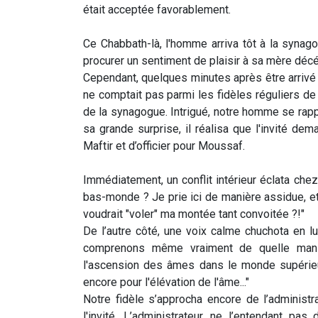
était acceptée favorablement.
Ce Chabbath-là, l'homme arriva tôt à la synag
procurer un sentiment de plaisir à sa mère déc
Cependant, quelques minutes après être arrivé 
ne comptait pas parmi les fidèles réguliers de
de la synagogue. Intrigué, notre homme se rapp
sa grande surprise, il réalisa que l'invité dem
Maftir et d’officier pour Moussaf.
Immédiatement, un conflit intérieur éclata chez 
bas-monde ? Je prie ici de manière assidue, e
voudrait "voler" ma montée tant convoitée ?!"
De l’autre côté, une voix calme chuchota en lu
comprenons même vraiment de quelle mani
l'ascension des âmes dans le monde supérieu
encore pour l'élévation de l'âme..."
Notre fidèle s’approcha encore de l’administra
l'invité. L’administrateur, ne l’entendant pa