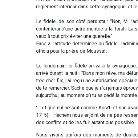
règlement intérieur dans cette synagogue, et l
Le fidèle, de son côté persista : "Non, M. l’a
contenterai d’une autre montée à la Torah. Lais
veux à tout prix éviter une querelle."
Face à l’attitude déterminée du fidèle, l’admini
officia pour la prière de Moussaf.
Le lendemain, le fidèle arriva à la synagogue, é
arrivé durant la nuit : "Dans mon rêve, ma déf
très cher fils, j'ai reçu une autorisation spéci
de te remercier. Sache que je n’ai jamais éprou
aujourd’hui, au moment où tu as cédé la montée 
"... et que nul ne soit comme Kora’h et son as
17, 5) - Hachem nous enjoint de ne pas ressem
des conflits et de les fuir autant que possible.
Nous vivons parfois des moments de douleur 