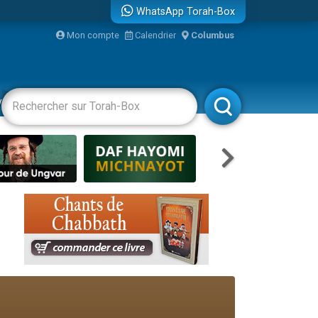
WhatsApp Torah-Box
Mon compte
Calendrier
Columbus
bre
vertissements
Livres
Rabbanim