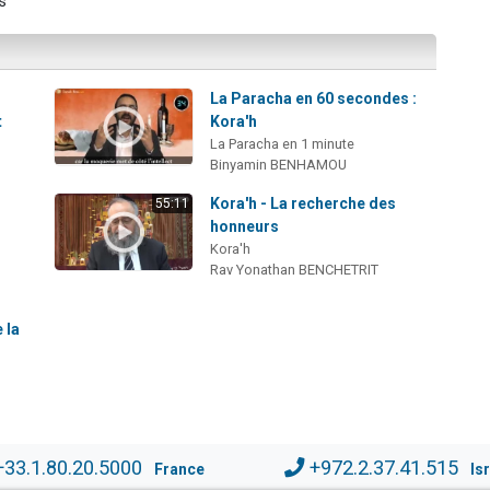
s
La Paracha en 60 secondes :
t
Kora'h
La Paracha en 1 minute
Binyamin BENHAMOU
Kora'h - La recherche des
55:11
honneurs
Kora'h
Rav Yonathan BENCHETRIT
 la
+33.1.80.20.5000
+972.2.37.41.515
France
Is