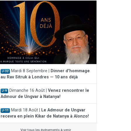
Mardi 8 Septembre |
Dinner d'hommage
J-32
au Rav Sitruk à Londres — 10 ans déjà
Dimanche 16 Août |
Venez rencontrer le
J-9
Admour de Ungvar à Natanya!
Mardi 18 Août |
Le Admour de Ungvar
J-11
recevra en plein Kikar de Natanya à Alonzo!
Voir tous les événements à venir