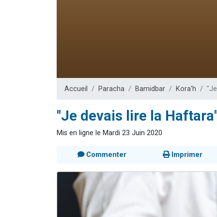
3 personnes 
2 personnes 
3 personnes 
2 nouvel
4 personn
Accueil
Paracha
Bamidbar
Kora'h
"Je
"Je devais lire la Haftara
Mis en ligne le Mardi 23 Juin 2020
Commenter
Imprimer