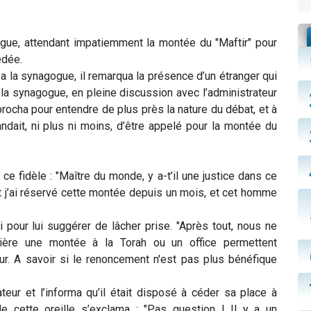
ogue, attendant impatiemment la montée du "Maftir" pour
édée.
a la synagogue, il remarqua la présence d’un étranger qui
 la synagogue, en pleine discussion avec l’administrateur
rocha pour entendre de plus près la nature du débat, et à
andait, ni plus ni moins, d’être appelé pour la montée du
ce fidèle : "Maître du monde, y a-t’il une justice dans ce
t j’ai réservé cette montée depuis un mois, et cet homme
i pour lui suggérer de lâcher prise. "Après tout, nous ne
ère une montée à la Torah ou un office permettent
r. A savoir si le renoncement n'est pas plus bénéfique
teur et l’informa qu’il était disposé à céder sa place à
s de cette oreille s’exclama : "Pas question ! Il y a un