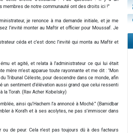
es membres de notre communauté ont des droits ici !"
dministrateur, je renonce à ma demande initiale, et je me
sez l’invité monter au Maftir et officier pour Moussaf. Je
strateur céda et c'est donc l’invité qui monta au Maftir et
mu et agité, et relata à l’administrateur ce qui lui était
unte mère m’est apparue toute rayonnante et me dit : 'Mon
ale du Tribunal Céleste, pour descendre dans ce monde, afin
vé un sentiment d’élévation aussi grand que celui ressenti
à la Torah. (Rav Acher Kobelsky)
semblée, ainsi qu’Hachem l’a annoncé à Moché." (Bamidbar
bler à Kora’h et à ses acolytes, ne pas s’immiscer dans
ou de peur. Cela n’est pas toujours dû à des facteurs