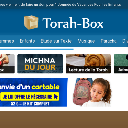
es viennent de faire un don pour 1 Journée de Vacances Pour les Enfants
 viennent de demander une bénédiction
viennent de nous rejoindre sur WhatsApp
49 places pour étudier en groupe sur Zoom
nes viennent de faire un don pour Diane, 80 ans, dans un appartement insalu
emmes
Enfants
Etude sur Texte
Musique
Paracha
Di
 donner son Maasser
viennent de nous rejoindre sur WhatsApp
viennent de nous rejoindre sur WhatsApp
es viennent de faire un don pour 5 jours de vacances aux Orphelins
de donner son Maasser
viennent de nous rejoindre sur WhatsApp
 viennent de demander une bénédiction
lles musiques dans Torah-Box Music
nnes viennent de faire un don pour Sauvez la jambe de Yohan
49 places pour étudier en groupe sur Zoom