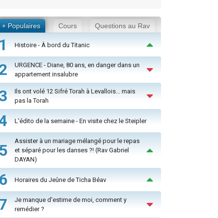
+ Populaires
Cours
Questions au Rav
1
Histoire - À bord du Titanic
2
URGENCE - Diane, 80 ans, en danger dans un
appartement insalubre
3
Ils ont volé 12 Sifré Torah à Levallois… mais
pas la Torah
4
L'édito de la semaine - En visite chez le Steipler
Assister à un mariage mélangé pour le repas
5
et séparé pour les danses ?! (Rav Gabriel
DAYAN)
6
Horaires du Jeûne de Ticha Béav
7
Je manque d'estime de moi, comment y
remédier ?