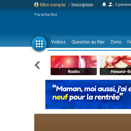
Mon compte
/
Inscription
2 personn
17 personnes
Paracha Réé
4 personnes 
Il reste 
23 person
Vidéos
Question au Rav
Dons
F
Eva vient de
4 personnes 
3 personnes 
3 personn
Odaya vient 
2 personnes 
13 personnes
12 nouve
30 perso
Il reste 