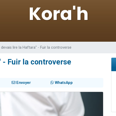
viennent de nous rejoindre sur WhatsApp
viennent de nous rejoindre sur WhatsApp
viennent de nous rejoindre sur WhatsApp
les musiques dans Torah-Box Music
es viennent de faire un don pour Reloger Rivka, 6 enfants, victime de violences
 devais lire la Haftara" - Fuir la controverse
" - Fuir la controverse
Envoyer
WhatsApp