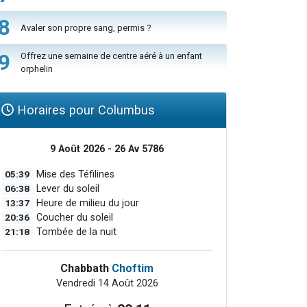
8
Avaler son propre sang, permis ?
9
Offrez une semaine de centre aéré à un enfant
orphelin
Horaires pour Columbus
9 Août 2026 - 26 Av 5786
05:39
Mise des Téfilines
06:38
Lever du soleil
13:37
Heure de milieu du jour
20:36
Coucher du soleil
21:18
Tombée de la nuit
Chabbath
Choftim
Vendredi 14 Août 2026