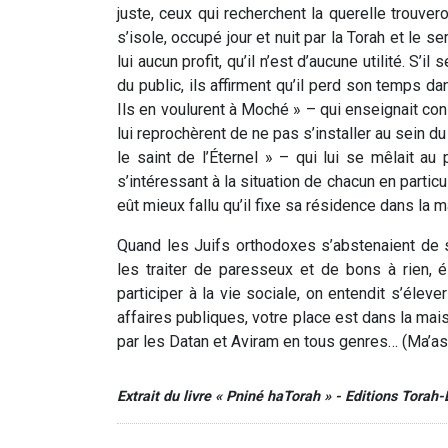
juste, ceux qui recherchent la querelle trouver
s’isole, occupé jour et nuit par la Torah et le s
lui aucun profit, qu’il n’est d’aucune utilité. S’
du public, ils affirment qu’il perd son temps d
Ils en voulurent à Moché » – qui enseignait co
lui reprochèrent de ne pas s’installer au sein d
le saint de l’Éternel » – qui lui se mêlait a
s’intéressant à la situation de chacun en particuli
eût mieux fallu qu’il fixe sa résidence dans la 
Quand les Juifs orthodoxes s’abstenaient de 
les traiter de paresseux et de bons à rien, 
participer à la vie sociale, on entendit s’éle
affaires publiques, votre place est dans la ma
par les Datan et Aviram en tous genres… (Ma’
Extrait du livre « Pniné haTorah » - Editions Torah