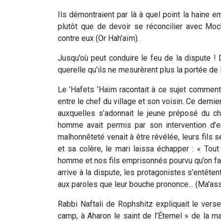
Ils démontraient par là à quel point la haine em
plutôt que de devoir se réconcilier avec Moc
contre eux (Or Hah’aïm).
Jusqu’où peut conduire le feu de la dispute !
querelle qu’ils ne mesurèrent plus la portée de 
Le ’Hafets ’Haïm racontait à ce sujet comment
entre le chef du village et son voisin. Ce derni
auxquelles s’adonnait le jeune préposé du c
homme avait permis par son intervention d’e
malhonnêteté venait à être révélée, leurs fil
et sa colère, le mari laissa échapper : « Tout 
homme et nos fils emprisonnés pourvu qu’on fass
arrive à la dispute, les protagonistes s’entête
aux paroles que leur bouche prononce… (Ma'as
Rabbi Naftali de Rophshitz expliquait le verse
camp, à Aharon le saint de l’Éternel » de la ma