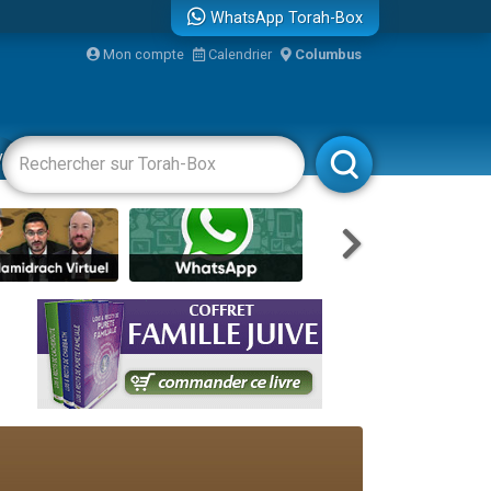
WhatsApp Torah-Box
Mon compte
Calendrier
Columbus
vertissements
Livres
Rabbanim
re
...