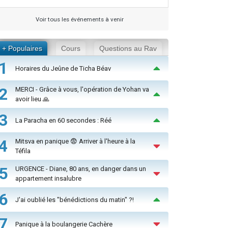
Voir tous les événements à venir
+ Populaires
Cours
Questions au Rav
1
Horaires du Jeûne de Ticha Béav
2
MERCI - Grâce à vous, l'opération de Yohan va
avoir lieu 🙏
3
La Paracha en 60 secondes : Réé
4
Mitsva en panique 😨 Arriver à l'heure à la
Téfila
5
URGENCE - Diane, 80 ans, en danger dans un
appartement insalubre
6
J'ai oublié les "bénédictions du matin" ?!
7
Panique à la boulangerie Cachère