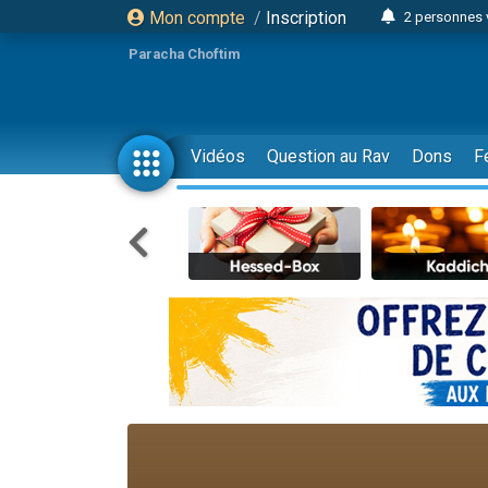
Mon compte
/
Inscription
2 personnes 
Lisbel Esthe
Paracha Choftim
3 person
2 personn
3 personnes 
Vidéos
Question au Rav
Dons
F
11 personnes
3 personn
Il reste 
2 personnes 
29 personnes
Il reste 
2 personnes 
6 personnes 
4 personn
2 personn