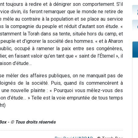
ont toujours à redire et à dénigrer son comportement. S’il
ervice divin, ils feront remarquer que le monde ne retire de
il se mêle au contraire à la population et se place au service
ans la compagnie du peuple et réduit d’autant son étude. «
nstamment la Torah dans sa tente, située hors du camp, et
u peuple et d’ignorer la société des hommes. « et à Aharon
u public, occupé à ramener la paix entre ses congénères,
er, en faisant valoir qu’en tant que « saint de l’Éternel », il
maison d’étude…
se mêler des affaires publiques, on ne manquait pas de
éloignés de la société. Puis, quand ils commencèrent à
ver une nouvelle plainte : « Pourquoi vous mêlez-vous des
ison d’étude… » Telle est la voie empruntée de tous temps
asht)
-Box - © Tous droits réservés