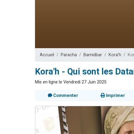
17 personnes
4 personnes 
Il reste 
Eva vient de
Eli vient de 
Accueil
Paracha
Bamidbar
Kora'h
Kor
Kora'h - Qui sont les Dat
Mis en ligne le Vendredi 27 Juin 2025
Commenter
Imprimer