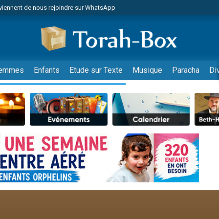
viennent de nous rejoindre sur WhatsApp
r vient de donner son Maasser
nes viennent de faire un don pour Événements Torah-Box
es viennent de faire un don pour Tsédaka : pauvres d'Israel
viennent de nous rejoindre sur WhatsApp
emmes
Enfants
Etude sur Texte
Musique
Paracha
Di
 viennent de demander une bénédiction
es viennent de faire un don pour Diane, 80 ans, dans un appartement insalub
49 places pour étudier en groupe sur Zoom
viennent de nous rejoindre sur WhatsApp
 viennent de demander une bénédiction
49 places pour étudier en groupe sur Zoom
viennent de nous rejoindre sur WhatsApp
viennent de nous rejoindre sur WhatsApp
es viennent de faire un don pour Reloger Rivka, 6 enfants, victime de violences
es viennent de faire un don pour 1 Journée de Vacances Pour les Enfants