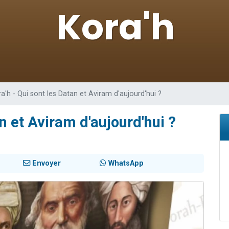
 viennent de demander une bénédiction
viennent de nous rejoindre sur WhatsApp
49 places pour étudier en groupe sur Zoom
 donner son Maasser
donner son Maasser
a'h - Qui sont les Datan et Aviram d'aujourd'hui ?
an et Aviram d'aujourd'hui ?
Envoyer
WhatsApp