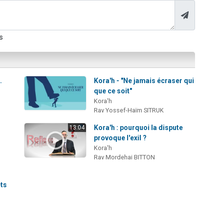
s
.
Kora'h - "Ne jamais écraser qui
que ce soit"
Kora'h
Rav Yossef-Haïm SITRUK
Kora'h : pourquoi la dispute
13:04
provoque l'exil ?
Kora'h
Rav Mordehai BITTON
êts