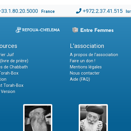
+33.1.80.20.5000
+972.2.37.41.515
France
Is
ources
L'association
ier Juif
A propos de l'association
(livre de prière)
Faire un don !
es de Chabbath
Mentions légales
 Torah-Box
Nous contacter
tion
Aide (FAQ)
t Torah-Box
 Version