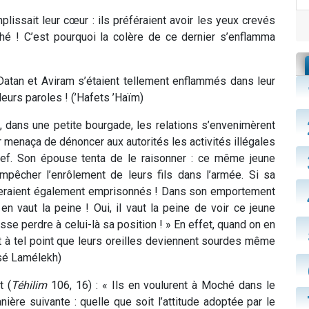
plissait leur cœur : ils préféraient avoir les yeux crevés
hé ! C’est pourquoi la colère de ce dernier s’enflamma
 Datan et Aviram s’étaient tellement enflammés dans leur
leurs paroles ! (’Hafets ’Haïm)
, dans une petite bourgade, les relations s’envenimèrent
er menaça de dénoncer aux autorités les activités illégales
hef. Son épouse tenta de le raisonner : ce même jeune
mpêcher l’enrôlement de leurs fils dans l’armée. Si sa
s seraient également emprisonnés ! Dans son emportement
en vaut la peine ! Oui, il vaut la peine de voir ce jeune
e perdre à celui-là sa position ! » En effet, quand on en
nt à tel point que leurs oreilles deviennent sourdes même
sé Lamélekh)
t (
Téhilim
106, 16) : « Ils en voulurent à Moché dans le
nière suivante : quelle que soit l’attitude adoptée par le