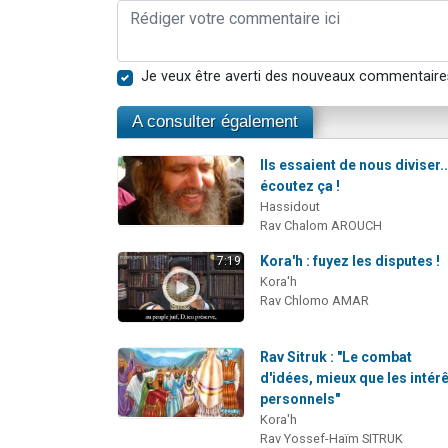
Je veux être averti des nouveaux commentaire
A consulter également
Ils essaient de nous diviser..
écoutez ça !
Hassidout
Rav Chalom AROUCH
Kora'h : fuyez les disputes !
7:19
Kora'h
Rav Chlomo AMAR
Rav Sitruk : "Le combat
d'idées, mieux que les intér
personnels"
Kora'h
Rav Yossef-Haïm SITRUK