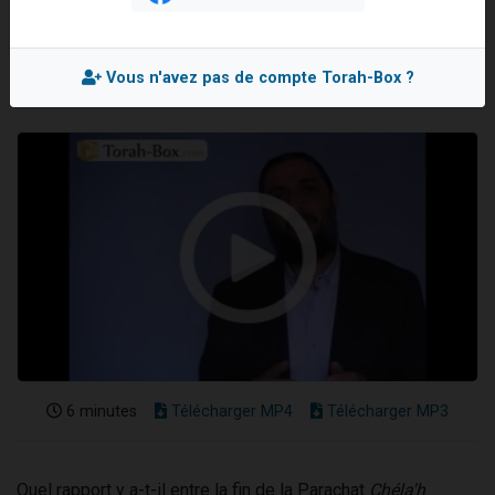
Rav David SHOUSHANA
3 personnes viennent de nous rejoindre sur WhatsApp
Mis en ligne le Vendredi 27 Juin 2025
11 personnes viennent de demander une bénédiction
Vous n'avez pas de compte Torah-Box ?
Il reste 49 places pour étudier en groupe sur Zoom
3 personnes viennent de faire un don pour Diane, 80 ans, dans un appartement insalubre
5 personnes viennent de faire un don pour Reloger Rivka, 6 enfants, victime de violences...
6 minutes
Télécharger MP4
Télécharger MP3
Quel rapport y a-t-il entre la fin de la Parachat
Chéla'h