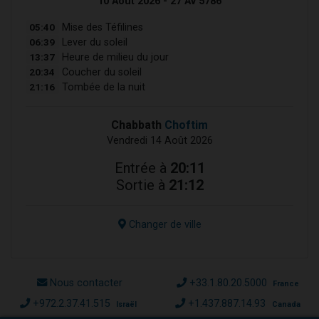
10 Août 2026 - 27 Av 5786
05:40
Mise des Téfilines
06:39
Lever du soleil
13:37
Heure de milieu du jour
20:34
Coucher du soleil
21:16
Tombée de la nuit
Chabbath
Choftim
Vendredi 14 Août 2026
Entrée à
20:11
Sortie à
21:12
Changer de ville
Nous contacter
+33.1.80.20.5000
France
+972.2.37.41.515
+1.437.887.14.93
Israël
Canada