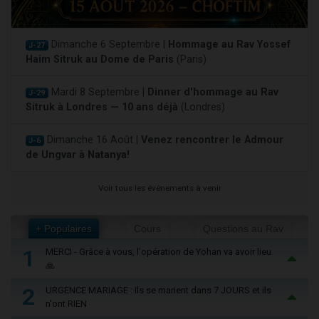
Dimanche 6 Septembre |
Hommage au Rav Yossef
J-27
Haim Sitruk au Dome de Paris
(Paris)
Mardi 8 Septembre |
Dinner d'hommage au Rav
J-29
Sitruk à Londres — 10 ans déjà
(Londres)
Dimanche 16 Août |
Venez rencontrer le Admour
J-6
de Ungvar à Natanya!
Voir tous les événements à venir
+ Populaires
Cours
Questions au Rav
1
MERCI - Grâce à vous, l'opération de Yohan va avoir lieu
🙏
2
URGENCE MARIAGE : Ils se marient dans 7 JOURS et ils
n'ont RIEN