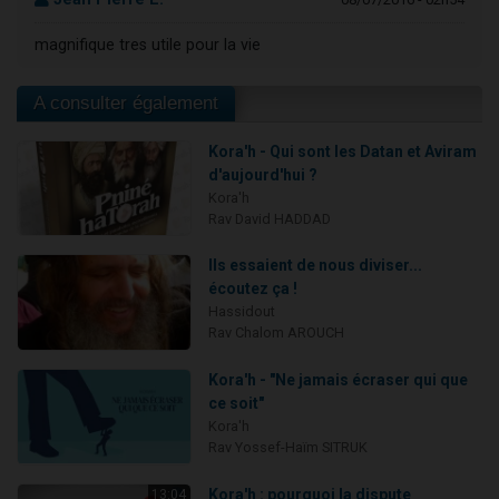
magnifique tres utile pour la vie
A consulter également
Kora'h - Qui sont les Datan et Aviram
d'aujourd'hui ?
Kora'h
Rav David HADDAD
Ils essaient de nous diviser...
écoutez ça !
Hassidout
Rav Chalom AROUCH
Kora'h - "Ne jamais écraser qui que
ce soit"
Kora'h
Rav Yossef-Haïm SITRUK
Kora'h : pourquoi la dispute
13:04