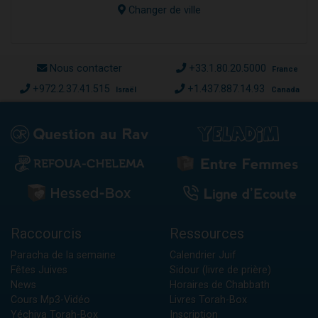
Changer de ville
Nous contacter
+33.1.80.20.5000
France
+972.2.37.41.515
+1.437.887.14.93
Israël
Canada
Raccourcis
Ressources
Paracha de la semaine
Calendrier Juif
Fêtes Juives
Sidour (livre de prière)
News
Horaires de Chabbath
Cours Mp3-Vidéo
Livres Torah-Box
Yéchiva Torah-Box
Inscription