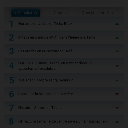
+ Populaires
Cours
Questions au Rav
1
Horaires du Jeûne de Ticha Béav
2
Mitsva en panique 😨 Arriver à l'heure à la Téfila
3
La Paracha en 60 secondes : Réé
4
URGENCE - Diane, 80 ans, en danger dans un
appartement insalubre
5
Avaler son propre sang, permis ?
6
Panique à la boulangerie Cachère
7
Histoire - À bord du Titanic
8
Offrez une semaine de centre aéré à un enfant orphelin