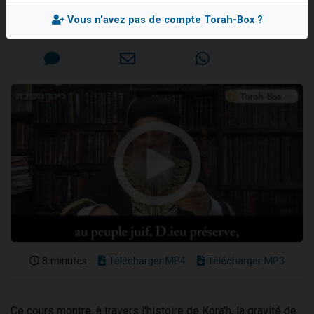
Rav Chlomo AMAR
Il reste 49 places pour étudier en groupe sur Zoom
Vous n'avez pas de compte Torah-Box ?
Mis en ligne le Mercredi 21 Juin 2023
Eva vient de donner son Maasser
4 personnes viennent de nous rejoindre sur WhatsApp
3 personnes viennent de nous rejoindre sur WhatsApp
3 personnes viennent de faire un don pour Événements Torah-Box
8 minutes
Télécharger MP4
Télécharger MP3
Ce cours montre, à travers l'histoire de Kora'h, la gravité de