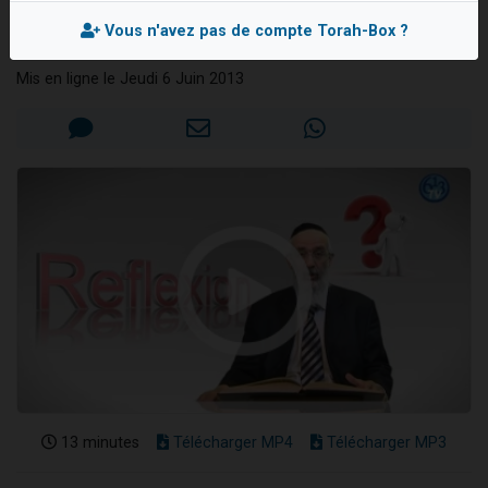
?
Il reste 49 places pour étudier en groupe sur Zoom
Vous n'avez pas de compte Torah-Box ?
Rav Mordehai BITTON
Ariel vient de donner son Maasser
Mis en ligne le Jeudi 6 Juin 2013
Nathaniel vient de donner son Maasser
4 personnes viennent de nous rejoindre sur WhatsApp
3 personnes viennent de nous rejoindre sur WhatsApp
13 minutes
Télécharger MP4
Télécharger MP3