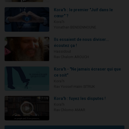
Kora'h : le premier "Juif dans le
cœur" ?
Kora'h
Yonathan BENDENNOUNE
Ils essaient de nous diviser...
écoutez ça !
Hassidout
Rav Chalom AROUCH
Kora'h - "Ne jamais écraser qui que
ce soit"
Kora'h
Rav Yossef-Haïm SITRUK
Kora'h : fuyez les disputes !
7:19
Kora'h
Rav Chlomo AMAR