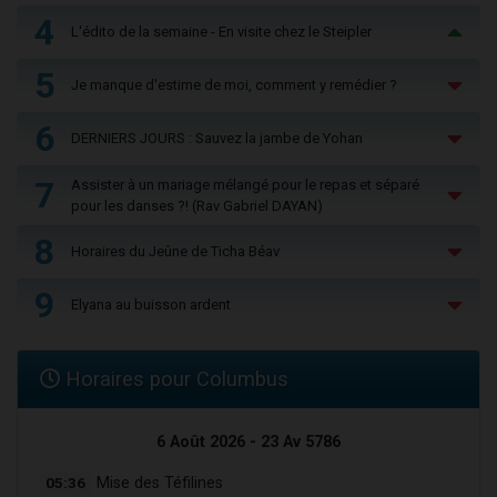
4
L'édito de la semaine - En visite chez le Steipler
5
Je manque d'estime de moi, comment y remédier ?
6
DERNIERS JOURS : Sauvez la jambe de Yohan
7
Assister à un mariage mélangé pour le repas et séparé
pour les danses ?! (Rav Gabriel DAYAN)
8
Horaires du Jeûne de Ticha Béav
9
Elyana au buisson ardent
Horaires pour Columbus
6 Août 2026 - 23 Av 5786
05:36
Mise des Téfilines