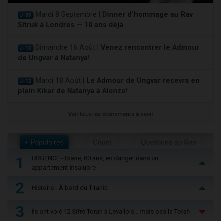
Mardi 8 Septembre |
Dinner d'hommage au Rav
J-33
Sitruk à Londres — 10 ans déjà
Dimanche 16 Août |
Venez rencontrer le Admour
J-10
de Ungvar à Natanya!
Mardi 18 Août |
Le Admour de Ungvar recevra en
J-12
plein Kikar de Natanya à Alonzo!
Voir tous les événements à venir
+ Populaires
Cours
Questions au Rav
1
URGENCE - Diane, 80 ans, en danger dans un
appartement insalubre
2
Histoire - À bord du Titanic
3
Ils ont volé 12 Sifré Torah à Levallois… mais pas la Torah