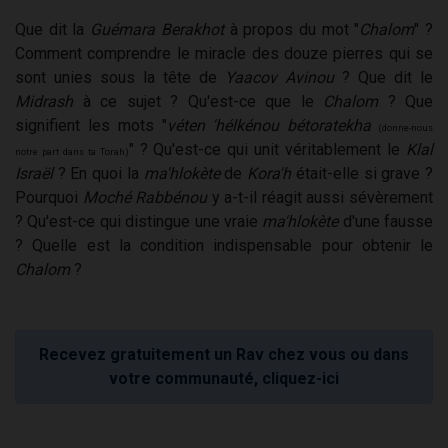
Que dit la
Guémara Berakhot
à propos du mot "
Chalom
" ?
Comment comprendre le miracle des douze pierres qui se
sont unies sous la tête de
Yaacov Avinou
? Que dit le
Midrash
à ce sujet ? Qu'est-ce que le
Chalom
? Que
signifient les mots "
véten 'hélkénou bétoratekha
(donne-nous
" ? Qu'est-ce qui unit véritablement le
Klal
notre part dans ta Torah)
Israël
? En quoi la
ma'hlokète
de
Kora'h
était-elle si grave ?
Pourquoi
Moché Rabbénou
y a-t-il réagit aussi sévèrement
? Qu'est-ce qui distingue une vraie
ma'hlokète
d'une fausse
? Quelle est la condition indispensable pour obtenir le
Chalom
?
Recevez gratuitement un Rav chez vous ou dans
votre communauté, cliquez-ici