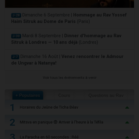
Dimanche 6 Septembre |
Hommage au Rav Yossef
J-28
Haim Sitruk au Dome de Paris
(Paris)
Mardi 8 Septembre |
Dinner d'hommage au Rav
J-30
Sitruk à Londres — 10 ans déjà
(Londres)
Dimanche 16 Août |
Venez rencontrer le Admour
J-7
de Ungvar à Natanya!
Voir tous les événements à venir
+ Populaires
Cours
Questions au Rav
1
Horaires du Jeûne de Ticha Béav
2
Mitsva en panique 😨 Arriver à l'heure à la Téfila
3
La Paracha en 60 secondes : Réé