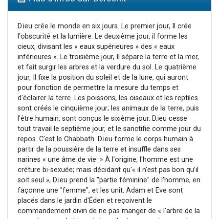
2 personnes viennent de faire un don pour 1 Journée de Vacances Pour les Enfants
17 personnes viennent de demander une bénédiction
D.ieu crée le monde en six jours. Le premier jour, Il crée
l'obscurité et la lumière. Le deuxième jour, il forme les
4 personnes viennent de nous rejoindre sur WhatsApp
cieux, divisant les « eaux supérieures » des « eaux
Il reste 49 places pour étudier en groupe sur Zoom
inférieures ». Le troisième jour, Il sépare la terre et la mer,
et fait surgir les arbres et la verdure du sol. Le quatrième
2 personnes viennent de nous rejoindre sur WhatsApp
jour, Il fixe la position du soleil et de la lune, qui auront
pour fonction de permettre la mesure du temps et
d'éclairer la terre. Les poissons, les oiseaux et les reptiles
sont créés le cinquième jour; les animaux de la terre, puis
l'être humain, sont conçus le sixième jour. D.ieu cesse
tout travail le septième jour, et le sanctifie comme jour du
repos. C’est le Chabbath. D.ieu forme le corps humain à
partir de la poussière de la terre et insuffle dans ses
narines « une âme de vie. » À l'origine, l'homme est une
créture bi-sexuée; mais décidant qu'« il n'est pas bon qu’il
soit seul », D.ieu prend la "partie féminine" de l'homme, en
façonne une "femme", et les unit. Adam et Eve sont
placés dans le jardin d'Éden et reçoivent le
commandement divin de ne pas manger de « l'arbre de la