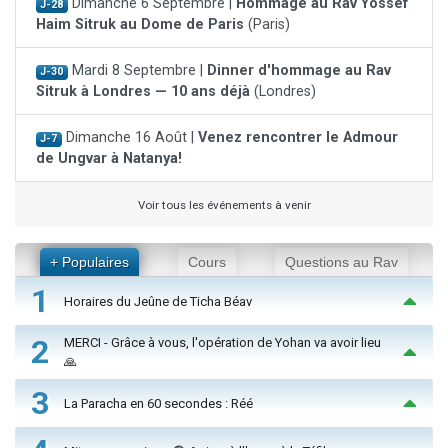
Dimanche 6 Septembre |
Hommage au Rav Yossef
J-28
Haim Sitruk au Dome de Paris
(Paris)
Mardi 8 Septembre |
Dinner d'hommage au Rav
J-30
Sitruk à Londres — 10 ans déjà
(Londres)
Dimanche 16 Août |
Venez rencontrer le Admour
J-7
de Ungvar à Natanya!
Voir tous les événements à venir
+ Populaires
Cours
Questions au Rav
1
Horaires du Jeûne de Ticha Béav
2
MERCI - Grâce à vous, l'opération de Yohan va avoir lieu
🙏
3
La Paracha en 60 secondes : Réé