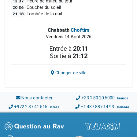
13:37
Heure de milieu du jour
20:36
Coucher du soleil
21:18
Tombée de la nuit
Chabbath
Choftim
Vendredi 14 Août 2026
Entrée à
20:11
Sortie à
21:12
Changer de ville
Nous contacter
+33.1.80.20.5000
France
+972.2.37.41.515
+1.437.887.14.93
Israël
Canada