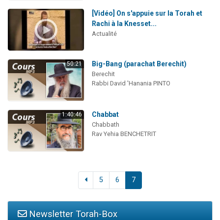
[Vidéo] On s'appuie sur la Torah et
Rachi à la Knesset...
Actualité
Big-Bang (parachat Berechit)
50:21
Berechit
Rabbi David 'Hanania PINTO
Chabbat
1:40:46
Chabbath
Rav Yehia BENCHETRIT
5
6
7
Newsletter Torah-Box