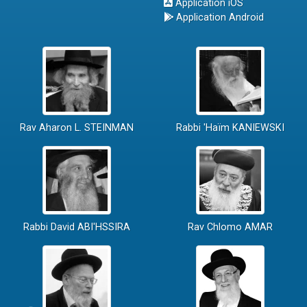
Application iOS
Application Android
Rav Aharon L. STEINMAN
Rabbi 'Haïm KANIEWSKI
Rabbi David ABI'HSSIRA
Rav Chlomo AMAR