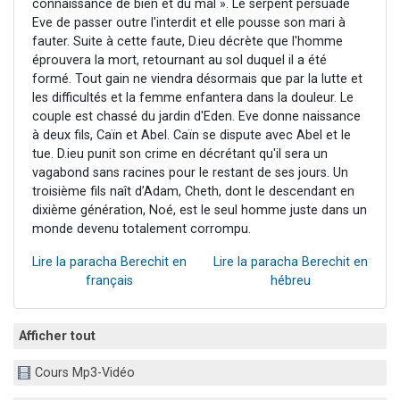
connaissance de bien et du mal ». Le serpent persuade
Eve de passer outre l'interdit et elle pousse son mari à
fauter. Suite à cette faute, D.ieu décrète que l'homme
éprouvera la mort, retournant au sol duquel il a été
formé. Tout gain ne viendra désormais que par la lutte et
les difficultés et la femme enfantera dans la douleur. Le
couple est chassé du jardin d'Eden. Eve donne naissance
à deux fils, Caïn et Abel. Caïn se dispute avec Abel et le
tue. D.ieu punit son crime en décrétant qu'il sera un
vagabond sans racines pour le restant de ses jours. Un
troisième fils naît d’Adam, Cheth, dont le descendant en
dixième génération, Noé, est le seul homme juste dans un
monde devenu totalement corrompu.
Lire la paracha Berechit en
Lire la paracha Berechit en
français
hébreu
Afficher tout
Cours Mp3-Vidéo