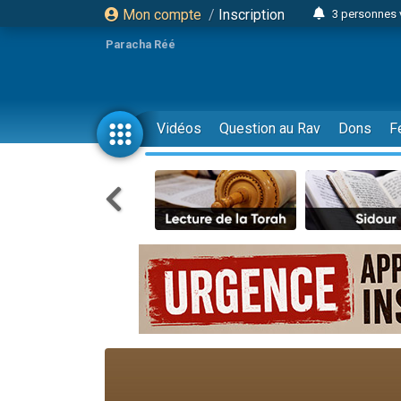
Mon compte
/
Inscription
3 personnes 
Odaya vient 
Paracha Réé
3 personn
3 personn
2 personnes 
Vidéos
Question au Rav
Dons
F
13 personnes
30 perso
Il reste 
12 nouve
3 personnes 
2 personnes 
2 nouvel
3 personnes 
8 personn
Nouvelle émis