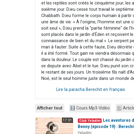
et les reptiles sont créés le cinquième jour; les
sixième jour. D.ieu cesse tout travail le septième
Chabbath. D.ieu forme le corps humain à partir de
une âme de vie. » À l'origine, l'homme est une cr
soit seul », D.ieu prend la "partie féminine" de
sont placés dans le jardin d'Éden et reçoivent 
connaissance de bien et du mal ». Le serpent pe
mari à fauter. Suite à cette faute, D.ieu décrè
il a été formé. Tout gain ne viendra désormais qu
dans la douleur. Le couple est chassé du jardin 
se dispute avec Abel et le tue. D.ieu punit son 
le restant de ses jours. Un troisième fils naît 
Noé, est le seul homme juste dans un monde d
Lire la paracha Berechit en français
Afficher tout
Cours Mp3-Vidéo
Articl
Les aventures 
17:31
Club Yeladim
Benny (épisode 19) : Berechi
Yeladim