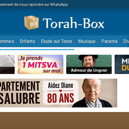
viennent de nous rejoindre sur WhatsApp
de donner son Maasser
es viennent de faire un don pour 5 jours de vacances aux Orphelins
es viennent de faire un don pour Diane, 80 ans, dans un appartement insalub
viennent de nous rejoindre sur WhatsApp
emmes
Enfants
Etude sur Texte
Musique
Paracha
Di
 viennent de demander une bénédiction
nnes viennent de faire un don pour Sauvez la jambe de Yohan
49 places pour étudier en groupe sur Zoom
lles musiques dans Torah-Box Music
viennent de nous rejoindre sur WhatsApp
viennent de nous rejoindre sur WhatsApp
les musiques dans Torah-Box Music
viennent de nous rejoindre sur WhatsApp
es viennent de faire un don pour Tsédaka : pauvres d'Israel
sion radio : Visions de grandeur n°104 : Le Chabbath et le Birkat Hamazone à 