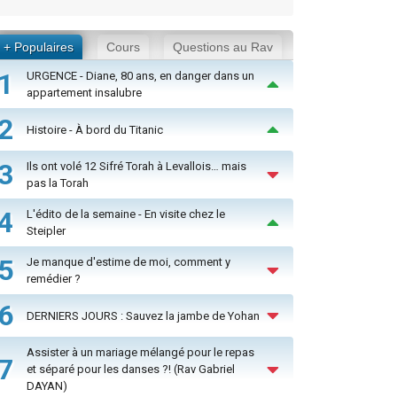
+ Populaires
Cours
Questions au Rav
1
URGENCE - Diane, 80 ans, en danger dans un
appartement insalubre
2
Histoire - À bord du Titanic
3
Ils ont volé 12 Sifré Torah à Levallois… mais
pas la Torah
4
L'édito de la semaine - En visite chez le
Steipler
5
Je manque d'estime de moi, comment y
remédier ?
6
DERNIERS JOURS : Sauvez la jambe de Yohan
Assister à un mariage mélangé pour le repas
7
et séparé pour les danses ?! (Rav Gabriel
DAYAN)