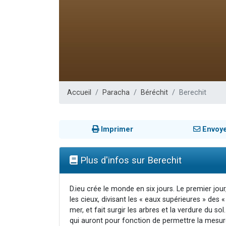
61 personnes
Il reste 
Ariel vient 
Nathaniel vi
4 personnes 
Accueil
Paracha
Béréchit
Berechit
Imprimer
Envoy
Plus d'infos sur Berechit
D.ieu crée le monde en six jours. Le premier jour,
les cieux, divisant les « eaux supérieures » des « 
mer, et fait surgir les arbres et la verdure du sol.
qui auront pour fonction de permettre la mesure 