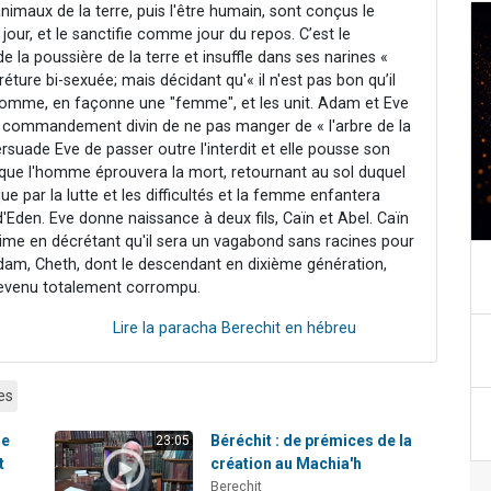
 animaux de la terre, puis l'être humain, sont conçus le
 jour, et le sanctifie comme jour du repos. C’est le
 la poussière de la terre et insuffle dans ses narines «
éture bi-sexuée; mais décidant qu'« il n'est pas bon qu’il
 l'homme, en façonne une "femme", et les unit. Adam et Eve
le commandement divin de ne pas manger de « l'arbre de la
rsuade Eve de passer outre l'interdit et elle pousse son
te que l'homme éprouvera la mort, retournant au sol duquel
e par la lutte et les difficultés et la femme enfantera
d'Eden. Eve donne naissance à deux fils, Caïn et Abel. Caïn
crime en décrétant qu'il sera un vagabond sans racines pour
d’Adam, Cheth, dont le descendant en dixième génération,
evenu totalement corrompu.
Lire la paracha Berechit en hébreu
es
de
Béréchit : de prémices de la
23:05
t
création au Machia'h
Berechit