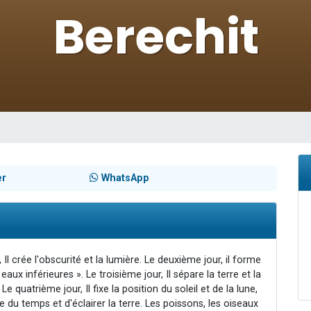
 viennent de demander une bénédiction
49 places pour étudier en groupe sur Zoom
de donner son Maasser
ent de donner son Maasser
viennent de nous rejoindre sur WhatsApp
er
WhatsApp
 Il crée l'obscurité et la lumière. Le deuxième jour, il forme
eaux inférieures ». Le troisième jour, Il sépare la terre et la
 Le quatrième jour, Il fixe la position du soleil et de la lune,
du temps et d'éclairer la terre. Les poissons, les oiseaux