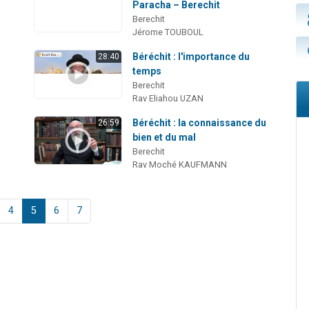
Paracha – Berechit
Berechit
Jérome TOUBOUL
Béréchit : l'importance du
28:40
temps
a
Berechit
Rav Eliahou UZAN
Béréchit : la connaissance du
26:59
bien et du mal
Berechit
Rav Moché KAUFMANN
4
5
6
7