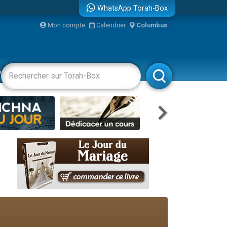
WhatsApp Torah-Box
Mon compte
Calendrier
Columbus
re
vertissements
Livres
Rabbanim
travers le temps