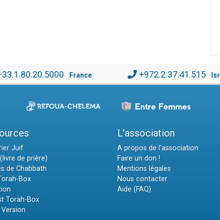
+33.1.80.20.5000
+972.2.37.41.515
France
Is
ources
L'association
ier Juif
A propos de l'association
(livre de prière)
Faire un don !
es de Chabbath
Mentions légales
 Torah-Box
Nous contacter
tion
Aide (FAQ)
t Torah-Box
 Version