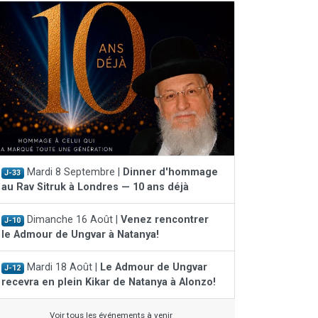
Mardi 8 Septembre |
Dinner d'hommage
J-33
au Rav Sitruk à Londres — 10 ans déjà
Dimanche 16 Août |
Venez rencontrer
J-10
le Admour de Ungvar à Natanya!
Mardi 18 Août |
Le Admour de Ungvar
J-12
recevra en plein Kikar de Natanya à Alonzo!
Voir tous les événements à venir