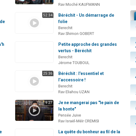
Rav Moché KAUFMANN
Béréchit - Un démarrage de
52:34
nde
folie
Berechit
Rav Shimon GOBERT
a'h
Petite approche des grandes
vertus - Béréchit
Berechit
Jérome TOUBOUL
Béréchit : l'essentiel et
25:36
l’accessoire !
Berechit
Rav Eliahou UZAN
Je ne mangerai pas "le pain de
9:27
la honte"
Pensée Juive
Rav Israël-Méïr CREMISI
e
La quête du bonheur au fil de la