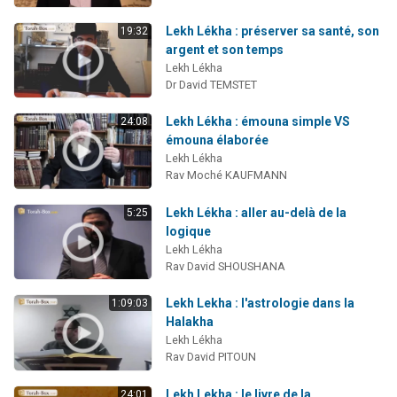
Lekh Lékha : préserver sa santé, son
19:32
argent et son temps
Lekh Lékha
Dr David TEMSTET
Lekh Lékha : émouna simple VS
24:08
émouna élaborée
Lekh Lékha
Rav Moché KAUFMANN
Lekh Lékha : aller au-delà de la
5:25
logique
Lekh Lékha
Rav David SHOUSHANA
Lekh Lekha : l'astrologie dans la
1:09:03
Halakha
Lekh Lékha
Rav David PITOUN
Lekh Lekha : le livre de la
24:01