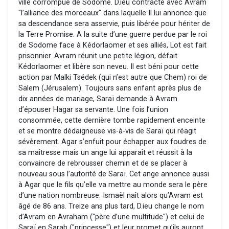
ville corrompue de Sodome. D.ieu contracte avec Avram
"l’alliance des morceaux" dans laquelle Il lui annonce que
sa descendance sera asservie, puis libérée pour hériter de
la Terre Promise. A la suite d’une guerre perdue par le roi
de Sodome face à Kédorlaomer et ses alliés, Lot est fait
prisonnier. Avram réunit une petite légion, défait
Kédorlaomer et libère son neveu. Il est béni pour cette
action par Malki Tsédek (qui n’est autre que Chem) roi de
Salem (Jérusalem). Toujours sans enfant après plus de
dix années de mariage, Saraï demande à Avram
d’épouser Hagar sa servante. Une fois l’union
consommée, cette dernière tombe rapidement enceinte
et se montre dédaigneuse vis-à-vis de Saraï qui réagit
sévèrement. Agar s’enfuit pour échapper aux foudres de
sa maîtresse mais un ange lui apparaît et réussit à la
convaincre de rebrousser chemin et de se placer à
nouveau sous l’autorité de Saraï. Cet ange annonce aussi
à Agar que le fils qu’elle va mettre au monde sera le père
d’une nation nombreuse. Ismaël naît alors qu’Avram est
âgé de 86 ans. Treize ans plus tard, D.ieu change le nom
d’Avram en Avraham ("père d’une multitude") et celui de
Saraï en Sarah ("princesse") et leur promet qu’ils auront