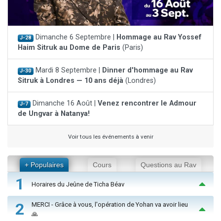
Dimanche 6 Septembre |
Hommage au Rav Yossef
J-28
Haim Sitruk au Dome de Paris
(Paris)
Mardi 8 Septembre |
Dinner d'hommage au Rav
J-30
Sitruk à Londres — 10 ans déjà
(Londres)
Dimanche 16 Août |
Venez rencontrer le Admour
J-7
de Ungvar à Natanya!
Voir tous les événements à venir
+ Populaires
Cours
Questions au Rav
1
Horaires du Jeûne de Ticha Béav
2
MERCI - Grâce à vous, l'opération de Yohan va avoir lieu
🙏