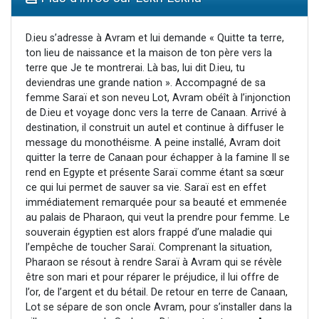
17 personnes viennent de demander une bénédiction
4 personnes viennent de nous rejoindre sur WhatsApp
D.ieu s’adresse à Avram et lui demande « Quitte ta terre,
ton lieu de naissance et la maison de ton père vers la
Il reste 49 places pour étudier en groupe sur Zoom
terre que Je te montrerai. Là bas, lui dit D.ieu, tu
Eva vient de donner son Maasser
deviendras une grande nation ». Accompagné de sa
femme Saraï et son neveu Lot, Avram obéît à l’injonction
Eli vient de donner son Maasser
de D.ieu et voyage donc vers la terre de Canaan. Arrivé à
destination, il construit un autel et continue à diffuser le
message du monothéisme. A peine installé, Avram doit
quitter la terre de Canaan pour échapper à la famine Il se
rend en Egypte et présente Saraï comme étant sa sœur
ce qui lui permet de sauver sa vie. Saraï est en effet
immédiatement remarquée pour sa beauté et emmenée
au palais de Pharaon, qui veut la prendre pour femme. Le
souverain égyptien est alors frappé d’une maladie qui
l’empêche de toucher Saraï. Comprenant la situation,
Pharaon se résout à rendre Saraï à Avram qui se révèle
être son mari et pour réparer le préjudice, il lui offre de
l’or, de l’argent et du bétail. De retour en terre de Canaan,
Lot se sépare de son oncle Avram, pour s’installer dans la