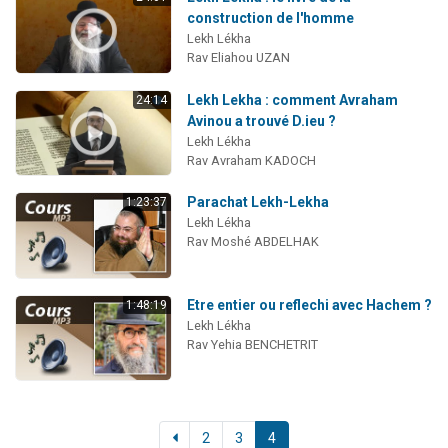
construction de l'homme
Lekh Lékha
Rav Eliahou UZAN
Lekh Lekha : comment Avraham
24:14
Avinou a trouvé D.ieu ?
Lekh Lékha
Rav Avraham KADOCH
Parachat Lekh-Lekha
1:23:37
Lekh Lékha
Rav Moshé ABDELHAK
Etre entier ou reflechi avec Hachem ?
1:48:19
Lekh Lékha
Rav Yehia BENCHETRIT
2
3
4