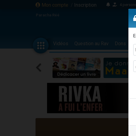
Mon compte
/
Inscription
4 personn
2 personn
Paracha Réé
17 personnes
4 personnes 
E
Il reste 
Vidéos
Question au Rav
Dons
F
23 person
Eva vient de
4 personnes 
3 personnes 
3 personn
Odaya vient 
2 personnes 
13 personnes
12 nouve
30 perso