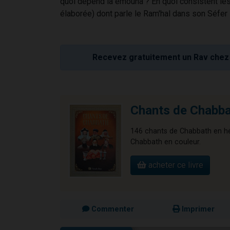
quoi dépend la émouna ? En quoi consistent l
élaborée) dont parle le Ram'hal dans son Séfer
Recevez gratuitement un Rav chez 
Chants de Chabb
146 chants de Chabbath en héb
Chabbath en couleur.
acheter ce livre
Commenter
Imprimer