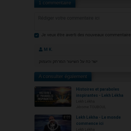
1 commentaire
Je veux être averti des nouveaux commentaire
M K.
ישר כח על השיעור המרתק והעמוק
A consulter également
Histoires et paraboles
inspirantes - Lekh Lékha
Lekh Lékha
Jérome TOUBOUL
Lekh Lékha - Le monde
8:05
commence ici
Lekh Lékha