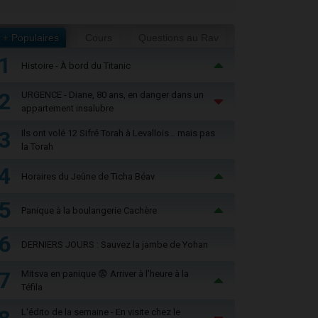
+ Populaires
Cours
Questions au Rav
1
Histoire - À bord du Titanic
2
URGENCE - Diane, 80 ans, en danger dans un
appartement insalubre
3
Ils ont volé 12 Sifré Torah à Levallois… mais pas
la Torah
4
Horaires du Jeûne de Ticha Béav
5
Panique à la boulangerie Cachère
6
DERNIERS JOURS : Sauvez la jambe de Yohan
7
Mitsva en panique 😨 Arriver à l'heure à la
Téfila
L'édito de la semaine - En visite chez le