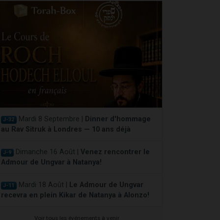
Mardi 8 Septembre |
Dinner d'hommage
J-32
au Rav Sitruk à Londres — 10 ans déjà
Dimanche 16 Août |
Venez rencontrer le
J-9
Admour de Ungvar à Natanya!
Mardi 18 Août |
Le Admour de Ungvar
J-11
recevra en plein Kikar de Natanya à Alonzo!
Voir tous les événements à venir