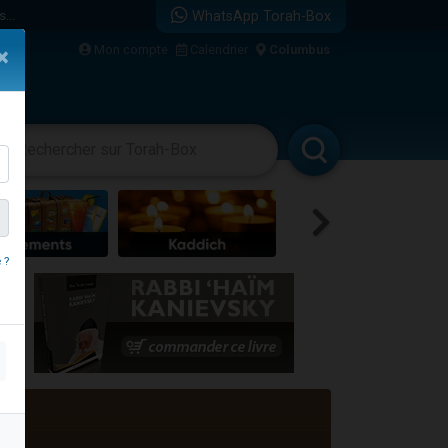
...
WhatsApp Torah-Box
Mon compte
Calendrier
Columbus
×
vertissements
Livres
Rabbanim
bre
 ?