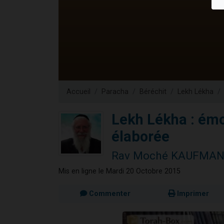
Il reste 
3 personnes 
2 personnes 
2 nouvel
6 personnes 
Accueil
Paracha
Béréchit
Lekh Lékha
Lekh Lékha : ém
élaborée
Rav Moché KAUFMA
Mis en ligne le Mardi 20 Octobre 2015
Commenter
Imprimer