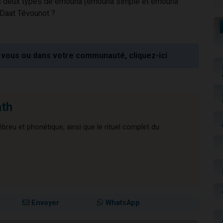
es deux types de émouna (émouna simple et émouna
 Daat Tévounot ?
vous ou dans votre communauté, cliquez-ici
ath
reu et phonétique, ainsi que le rituel complet du
Envoyer
WhatsApp