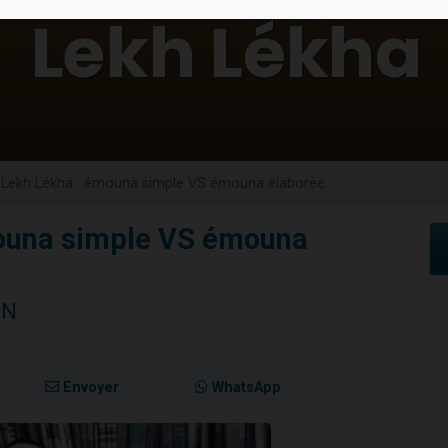
49 places pour étudier en groupe sur Zoom
viennent de nous rejoindre sur WhatsApp
viennent de nous rejoindre sur WhatsApp
les musiques dans Torah-Box Music
viennent de nous rejoindre sur WhatsApp
Lekh Lékha : émouna simple VS émouna élaborée
ouna simple VS émouna
NN
Envoyer
WhatsApp