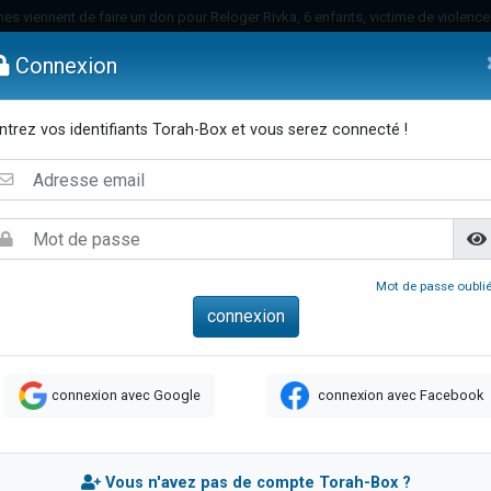
es viennent de faire un don pour Reloger Rivka, 6 enfants, victime de violences
es viennent de faire un don pour 1 Journée de Vacances Pour les Enfants
Connexion
 viennent de demander une bénédiction
viennent de nous rejoindre sur WhatsApp
ntrez vos identifiants Torah-Box et vous serez connecté !
49 places pour étudier en groupe sur Zoom
emmes
Enfants
Etude sur Texte
Musique
Paracha
Di
nes viennent de faire un don pour Diane, 80 ans, dans un appartement insalu
 donner son Maasser
viennent de nous rejoindre sur WhatsApp
viennent de nous rejoindre sur WhatsApp
Mot de passe oublié
es viennent de faire un don pour 5 jours de vacances aux Orphelins
de donner son Maasser
viennent de nous rejoindre sur WhatsApp
connexion avec Google
connexion avec Facebook
 viennent de demander une bénédiction
lles musiques dans Torah-Box Music
nnes viennent de faire un don pour Sauvez la jambe de Yohan
Vous n'avez pas de compte Torah-Box ?