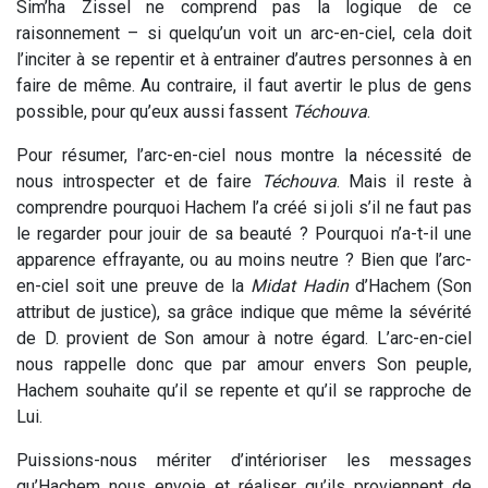
Sim’ha Zissel ne comprend pas la logique de ce
raisonnement – si quelqu’un voit un arc-en-ciel, cela doit
l’inciter à se repentir et à entrainer d’autres personnes à en
faire de même. Au contraire, il faut avertir le plus de gens
possible, pour qu’eux aussi fassent
Téchouva
.
Pour résumer, l’arc-en-ciel nous montre la nécessité de
nous introspecter et de faire
Téchouva
. Mais il reste à
comprendre pourquoi Hachem l’a créé si joli s’il ne faut pas
le regarder pour jouir de sa beauté ? Pourquoi n’a-t-il une
apparence effrayante, ou au moins neutre ? Bien que l’arc-
en-ciel soit une preuve de la
Midat Hadin
d’Hachem (Son
attribut de justice), sa grâce indique que même la sévérité
de D. provient de Son amour à notre égard. L’arc-en-ciel
nous rappelle donc que par amour envers Son peuple,
Hachem souhaite qu’il se repente et qu’il se rapproche de
Lui.
Puissions-nous mériter d’intérioriser les messages
qu’Hachem nous envoie et réaliser qu’ils proviennent de