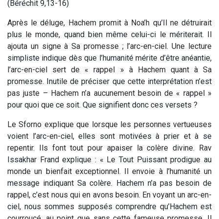
(Béréchit 9,13-16)
Après le déluge, Hachem promit à Noa’h qu’Il ne détruirait
plus le monde, quand bien même celui-ci le mériterait. Il
ajouta un signe à Sa promesse ; l’arc-en-ciel. Une lecture
simpliste indique dès que l’humanité mérite d’être anéantie,
l’arc-en-ciel sert de « rappel » à Hachem quant à Sa
promesse. Inutile de préciser que cette interprétation n’est
pas juste – Hachem n’a aucunement besoin de « rappel »
pour quoi que ce soit. Que signifient donc ces versets ?
Le Sforno explique que lorsque les personnes vertueuses
voient l’arc-en-ciel, elles sont motivées à prier et à se
repentir. Ils font tout pour apaiser la colère divine. Rav
Issakhar Frand explique : « Le Tout Puissant prodigue au
monde un bienfait exceptionnel. Il envoie à l’humanité un
message indiquant Sa colère. Hachem n’a pas besoin de
rappel, c’est nous qui en avons besoin. En voyant un arc-en-
ciel, nous sommes supposés comprendre qu’Hachem est
courroucé, au point que sans cette fameuse promesse, Il