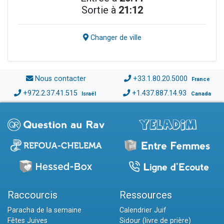
Sortie à
21:12
Changer de ville
Nous contacter
+33.1.80.20.5000
France
+972.2.37.41.515
+1.437.887.14.93
Israël
Canada
Raccourcis
Ressources
Paracha de la semaine
Calendrier Juif
Fêtes Juives
Sidour (livre de prière)