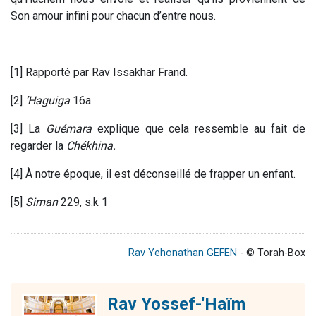
Son amour infini pour chacun d’entre nous.
[1] Rapporté par Rav Issakhar Frand.
[2]
’Haguiga
16a.
[3] La
Guémara
explique que cela ressemble au fait de
regarder la
Chékhina.
[4] À notre époque, il est déconseillé de frapper un enfant.
[5]
Siman
229, s.k 1
Rav Yehonathan GEFEN
- © Torah-Box
Rav Yossef-'Haïm