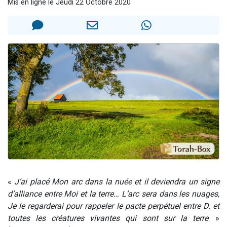
Mis en ligne le Jeudi 22 Octobre 2020
13 personnes viennent de demander une bénédiction
30 personnes viennent de faire un don pour Sauvez la jambe de Yohan
Il reste 49 places pour étudier en groupe sur Zoom
12 nouvelles musiques dans Torah-Box Music
29 personnes viennent de demander une bénédiction
«
J’ai placé Mon arc dans la nuée et il deviendra un signe
d’alliance entre Moi et la terre… L’arc sera dans les nuages,
Je le regarderai pour rappeler le pacte perpétuel entre D. et
toutes les créatures vivantes qui sont sur la terre
. »