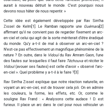
aurait à nouveau détruit le monde. C’est pourquoi nous
devons nous hâter de nous repentir. »
Cette idée est également développée par Rav Sim’ha
Zissel de Kelm[1]. Le Ramban rapporte une
Guémara
[2]
affirmant qu’il ne convient pas de regarder fixement un arc-
en-ciel et celui qui agit de la sorte mériterait d’être éradiqué
du monde. Qu’y a-t-il de mal à observer un arc-en-ciel ?
N’est-ce pas effectivement un magnifique phénomène de la
nature ? En outre, dans le
Vidouï
du Rav Amram Gaon, l’une
des fautes sur lesquelles il faut faire
Téchouva
et réciter le
Vidouï
(avouer ses fautes) est celle d’avoir « observé l’arc-
en-ciel ». Quel problème y a-t-il à le faire ?[3]
Rav Sim’ha Zissel explique que notre réaction naturelle, en
voyant un arc-en-ciel, est de trouver cela joli. On en admire
les couleurs, la forme, les effets, etc. Or, comme le
souligne Rav Frand : « Analysons cette audace ! D. est
furieux. Il place un arc dans le ciel pour nous véhiculer un