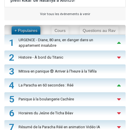
plein Kikar de Natanya à Alonzo!
Voir tous les événements à venir
+ Populaires
Cours
Questions au Rav
1
URGENCE - Diane, 80 ans, en danger dans un
appartement insalubre
2
Histoire - À bord du Titanic
3
Mitsva en panique 😨 Arriver à l'heure à la Téfila
4
La Paracha en 60 secondes : Réé
5
Panique à la boulangerie Cachère
6
Horaires du Jeûne de Ticha Béav
7
Résumé de la Paracha Réé en animation Vidéo IA