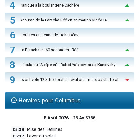
4
Panique à la boulangerie Cachère
5
Résumé de la Paracha Réé en animation Vidéo IA
6
Horaires du Jeûne de Ticha Béav
7
La Paracha en 60 secondes : Réé
8
Hiloula du "Steïpeler" : Rabbi Ya’acov Israël Kanievsky
9
Ils ont volé 12 Sifré Torah à Levallois… mais pas la Torah
Horaires pour Columbus
8 Août 2026 - 25 Av 5786
05:38
Mise des Téfilines
06:37
Lever du soleil