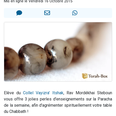
Mis en ligne le Vendredi 16 Octobre 2015
13 personnes viennent de demander une bénédiction
30 personnes viennent de faire un don pour Sauvez la jambe de Yohan
Il reste 49 places pour étudier en groupe sur Zoom
12 nouvelles musiques dans Torah-Box Music
29 personnes viennent de demander une bénédiction
Elève du
Collel Vayizra' Itshak
, Rav Mordékhai Steboun
vous offre 3 jolies perles d'enseignements sur la Paracha
de la semaine, afin d'agrémenter spirituellement votre table
du Chabbath !