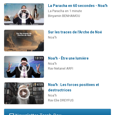
La Paracha en 60 secondes - Noa'h
La Paracha en 1 minute
Binyamin BENHAMOU
Sur les traces de l'Arche de Noé
Noa'h
Noa'h - Être une lumière
18:33
Noa'h
Rav Netanel ARFI
Noa'h : Les forces positives et
4:59
destructrices
Noa'h
Rav Elie DREYFUS