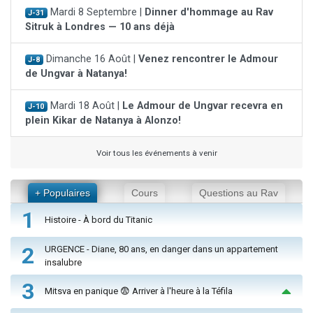
Mardi 8 Septembre |
Dinner d'hommage au Rav
J-31
Sitruk à Londres — 10 ans déjà
Dimanche 16 Août |
Venez rencontrer le Admour
J-8
de Ungvar à Natanya!
Mardi 18 Août |
Le Admour de Ungvar recevra en
J-10
plein Kikar de Natanya à Alonzo!
Voir tous les événements à venir
+ Populaires
Cours
Questions au Rav
1
Histoire - À bord du Titanic
2
URGENCE - Diane, 80 ans, en danger dans un appartement
insalubre
3
Mitsva en panique 😨 Arriver à l'heure à la Téfila