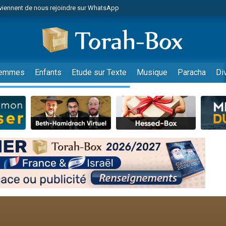
viennent de nous rejoindre sur WhatsApp
es viennent de faire un don pour Reloger Rivka, 6 enfants, victime de violences
es viennent de faire un don pour 1 Journée de Vacances Pour les Enfants
 viennent de demander une bénédiction
viennent de nous rejoindre sur WhatsApp
emmes
Enfants
Etude sur Texte
Musique
Paracha
Di
49 places pour étudier en groupe sur Zoom
nes viennent de faire un don pour Diane, 80 ans, dans un appartement insalu
 donner son Maasser
viennent de nous rejoindre sur WhatsApp
viennent de nous rejoindre sur WhatsApp
es viennent de faire un don pour 5 jours de vacances aux Orphelins
de donner son Maasser
 viennent de demander une bénédiction
viennent de nous rejoindre sur WhatsApp
nnes viennent de faire un don pour Sauvez la jambe de Yohan