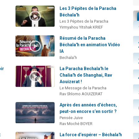
Les 3 Pépites de la Paracha
Béchala'h
Les 3 Pépites de la Paracha
Yirmyahou Yitshak KRIEF
Résumé de la Paracha
Béchala'h en animation Vidéo
IA
Bechala'h
ir
La Paracha Bechala'h le
Chalia'h de Shanghai, Rav
Aouizerat !
Le Message de la Paracha
Rav Shlomo AOUIZERAT
Après des années d’échecs,
peut-on encore s’en sortir ?
Pensée Juive
Rav Moché BOYER
:
La force d’espérer – Béchala'h