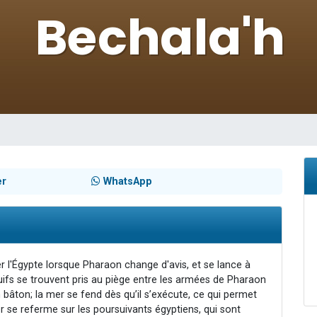
49 places pour étudier en groupe sur Zoom
lles musiques dans Torah-Box Music
viennent de nous rejoindre sur WhatsApp
viennent de nous rejoindre sur WhatsApp
viennent de nous rejoindre sur WhatsApp
er
WhatsApp
er l'Égypte lorsque Pharaon change d'avis, et se lance à
juifs se trouvent pris au piège entre les armées de Pharaon
 bâton; la mer se fend dès qu’il s’exécute, ce qui permet
er se referme sur les poursuivants égyptiens, qui sont