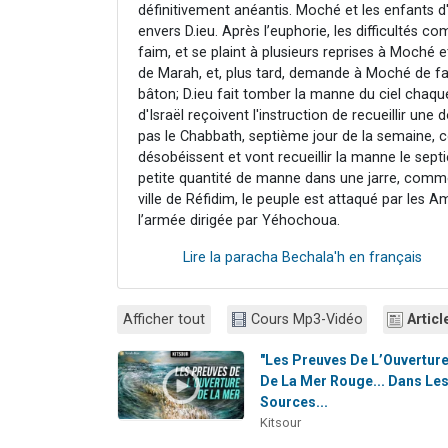
définitivement anéantis. Moché et les enfants d
envers D.ieu. Après l’euphorie, les difficultés c
faim, et se plaint à plusieurs reprises à Moché
de Marah, et, plus tard, demande à Moché de fair
bâton; D.ieu fait tomber la manne du ciel chaque 
d'Israël reçoivent l'instruction de recueillir un
pas le Chabbath, septième jour de la semaine, 
désobéissent et vont recueillir la manne le sep
petite quantité de manne dans une jarre, comm
ville de Réfidim, le peuple est attaqué par les 
l’armée dirigée par Yéhochoua.
Lire la paracha Bechala'h en français
Afficher tout
Cours Mp3-Vidéo
Articl
"Les Preuves De L’Ouvertur
De La Mer Rouge... Dans Le
Sources...
Kitsour