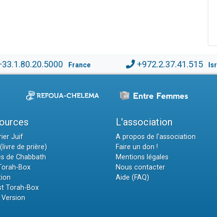
+33.1.80.20.5000
+972.2.37.41.515
France
Is
ources
L'association
ier Juif
A propos de l'association
(livre de prière)
Faire un don !
es de Chabbath
Mentions légales
 Torah-Box
Nous contacter
tion
Aide (FAQ)
t Torah-Box
 Version