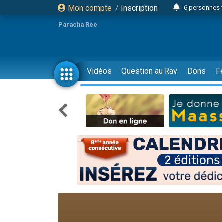
Mon compte
/
Inscription
6 personnes 
4 personn
Paracha Réé
2 personn
17 personnes
4 personnes 
Vidéos
Question au Rav
Dons
F
Il reste 
23 person
Eva vient de
4 personnes 
3 personnes 
3 personn
Odaya vient 
13 personnes
2 personnes 
30 perso