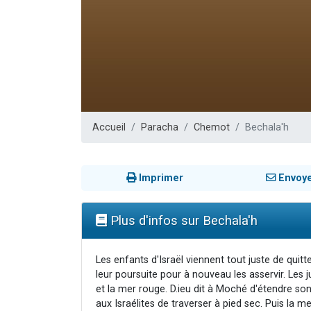
Il reste 
12 nouve
3 personnes 
2 personnes 
2 personnes 
Accueil
Paracha
Chemot
Bechala'h
Imprimer
Envoy
Plus d'infos sur Bechala'h
Les enfants d'Israël viennent tout juste de quitt
leur poursuite pour à nouveau les asservir. Les 
et la mer rouge. D.ieu dit à Moché d'étendre son
aux Israélites de traverser à pied sec. Puis la m