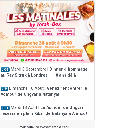
Mardi 8 Septembre |
Dinner d'hommage
J-32
au Rav Sitruk à Londres — 10 ans déjà
Dimanche 16 Août |
Venez rencontrer le
J-9
Admour de Ungvar à Natanya!
Mardi 18 Août |
Le Admour de Ungvar
J-11
recevra en plein Kikar de Natanya à Alonzo!
Voir tous les événements à venir