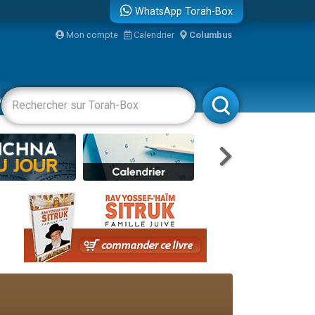
WhatsApp Torah-Box
...
Mon compte
Calendrier
Columbus
vertissements
Livres
Rabbanim
bre