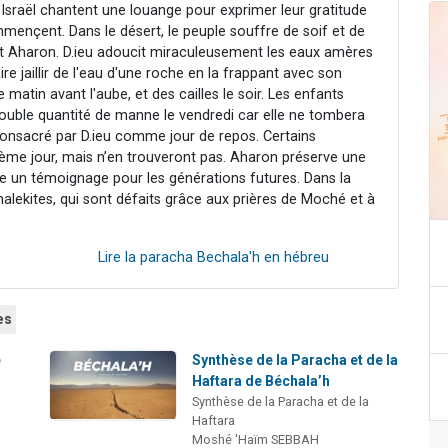
'Israël chantent une louange pour exprimer leur gratitude
ommençent. Dans le désert, le peuple souffre de soif et de
 et Aharon. D.ieu adoucit miraculeusement les eaux amères
e jaillir de l'eau d'une roche en la frappant avec son
matin avant l'aube, et des cailles le soir. Les enfants
e double quantité de manne le vendredi car elle ne tombera
consacré par D.ieu comme jour de repos. Certains
tième jour, mais n’en trouveront pas. Aharon préserve une
e un témoignage pour les générations futures. Dans la
Amalekites, qui sont défaits grâce aux prières de Moché et à
Lire la paracha Bechala'h en hébreu
es
e
Synthèse de la Paracha et de la
s
Haftara de Béchala’h
Synthèse de la Paracha et de la
Haftara
Moshé 'Haïm SEBBAH