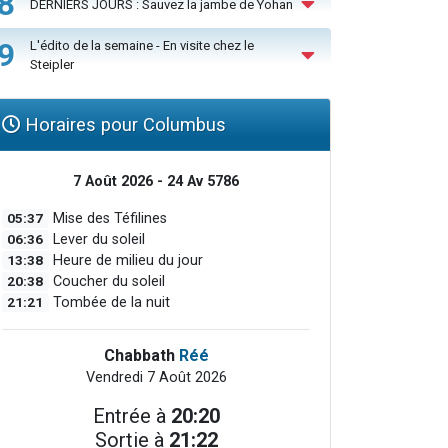
8
DERNIERS JOURS : Sauvez la jambe de Yohan
9
L'édito de la semaine - En visite chez le
Steipler
Horaires pour Columbus
7 Août 2026 - 24 Av 5786
05:37
Mise des Téfilines
06:36
Lever du soleil
13:38
Heure de milieu du jour
20:38
Coucher du soleil
21:21
Tombée de la nuit
Chabbath
Réé
Vendredi 7 Août 2026
Entrée à
20:20
Sortie à
21:22