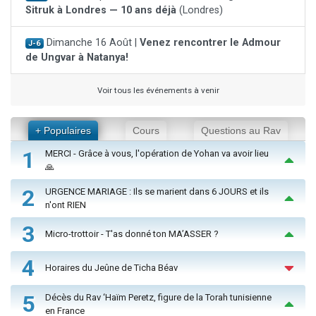
Sitruk à Londres — 10 ans déjà
(Londres)
Dimanche 16 Août |
Venez rencontrer le Admour
J-6
de Ungvar à Natanya!
Voir tous les événements à venir
+ Populaires
Cours
Questions au Rav
1
MERCI - Grâce à vous, l'opération de Yohan va avoir lieu
🙏
2
URGENCE MARIAGE : Ils se marient dans 6 JOURS et ils
n'ont RIEN
3
Micro-trottoir - T'as donné ton MA’ASSER ?
4
Horaires du Jeûne de Ticha Béav
5
Décès du Rav ‘Haïm Peretz, figure de la Torah tunisienne
en France