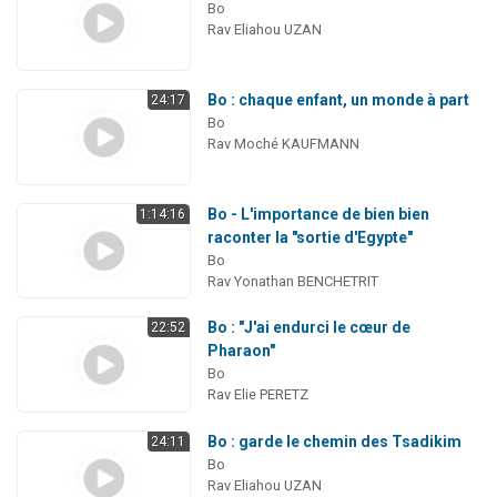
Bo
Rav Eliahou UZAN
Bo : chaque enfant, un monde à part
24:17
Bo
Rav Moché KAUFMANN
Bo - L'importance de bien bien
1:14:16
raconter la "sortie d'Egypte"
Bo
Rav Yonathan BENCHETRIT
Bo : "J'ai endurci le cœur de
22:52
Pharaon"
Bo
Rav Elie PERETZ
Bo : garde le chemin des Tsadikim
24:11
Bo
Rav Eliahou UZAN