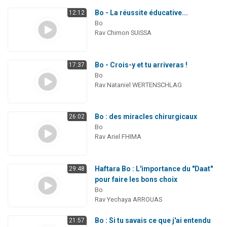
Bo - La réussite éducative...
12:12
Bo
Rav Chimon SUISSA
Bo - Crois-y et tu arriveras !
17:37
Bo
Rav Nataniel WERTENSCHLAG
Bo : des miracles chirurgicaux
26:02
Bo
Rav Ariel FHIMA
Haftara Bo : L'importance du "Daat"
29:48
pour faire les bons choix
Bo
Rav Yechaya ARROUAS
Bo : Si tu savais ce que j'ai entendu
21:57