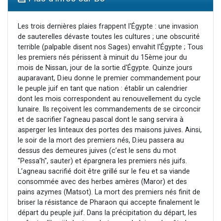
3 personnes viennent de nous rejoindre sur WhatsApp
11 personnes viennent de demander une bénédiction
Les trois dernières plaies frappent l'Égypte : une invasion
de sauterelles dévaste toutes les cultures ; une obscurité
Il reste 49 places pour étudier en groupe sur Zoom
terrible (palpable disent nos Sages) envahit l'Égypte ; Tous
3 personnes viennent de faire un don pour Diane, 80 ans, dans un appartement insalubre
les premiers nés périssent à minuit du 15ème jour du
mois de Nissan, jour de la sortie d'Égypte. Quinze jours
5 personnes viennent de faire un don pour Reloger Rivka, 6 enfants, victime de violences...
auparavant, D.ieu donne le premier commandement pour
le peuple juif en tant que nation : établir un calendrier
dont les mois correspondent au renouvellement du cycle
lunaire. Ils reçoivent les commandements de se circoncir
et de sacrifier l’agneau pascal dont le sang servira à
asperger les linteaux des portes des maisons juives. Ainsi,
le soir de la mort des premiers nés, D.ieu passera au
dessus des demeures juives (c’est le sens du mot
"Pessa’h", sauter) et épargnera les premiers nés juifs.
L’agneau sacrifié doit être grillé sur le feu et sa viande
consommée avec des herbes amères (Maror) et des
pains azymes (Matsot). La mort des premiers nés finit de
briser la résistance de Pharaon qui accepte finalement le
départ du peuple juif. Dans la précipitation du départ, les