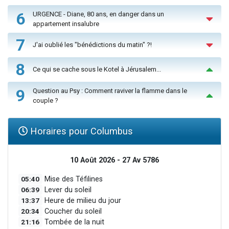
6
URGENCE - Diane, 80 ans, en danger dans un
appartement insalubre
7
J'ai oublié les "bénédictions du matin" ?!
8
Ce qui se cache sous le Kotel à Jérusalem...
9
Question au Psy : Comment raviver la flamme dans le
couple ?
Horaires pour Columbus
10 Août 2026 - 27 Av 5786
05:40
Mise des Téfilines
06:39
Lever du soleil
13:37
Heure de milieu du jour
20:34
Coucher du soleil
21:16
Tombée de la nuit