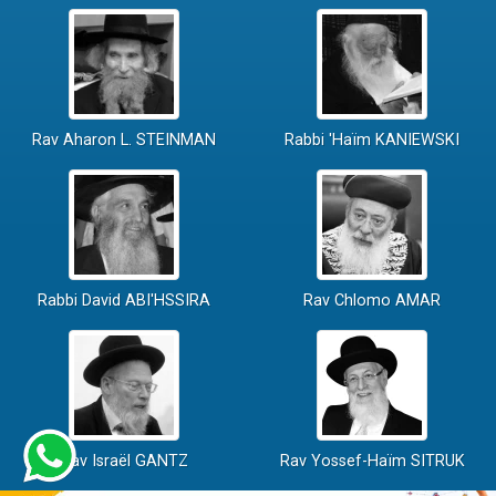
Rav Aharon L. STEINMAN
Rabbi 'Haïm KANIEWSKI
Rabbi David ABI'HSSIRA
Rav Chlomo AMAR
Rav Israël GANTZ
Rav Yossef-Haïm SITRUK