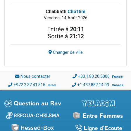
Chabbath
Choftim
Vendredi 14 Août 2026
Entrée à
20:11
Sortie à
21:12
Changer de ville
Nous contacter
+33.1.80.20.5000
France
+972.2.37.41.515
+1.437.887.14.93
Israël
Canada