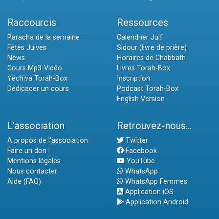
Raccourcis
Ressources
Paracha de la semaine
Calendrier Juif
Fêtes Juives
Sidour (livre de prière)
News
Horaires de Chabbath
Cours Mp3-Vidéo
Livres Torah-Box
Yéchiva Torah-Box
Inscription
Dédicacer un cours
Podcast Torah-Box
English Version
L'association
Retrouvez-nous...
A propos de l'association
Twitter
Faire un don !
Facebook
Mentions légales
YouTube
Nous contacter
WhatsApp
Aide (FAQ)
WhatsApp Femmes
Application iOS
Application Android