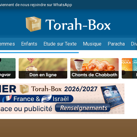
viennent de nous rejoindre sur WhatsApp
viennent de nous rejoindre sur WhatsApp
les musiques dans Torah-Box Music
es viennent de faire un don pour Tsédaka : pauvres d'Israel
es viennent de faire un don pour Diane, 80 ans, dans un appartement insalub
emmes
Enfants
Etude sur Texte
Musique
Paracha
Di
sion radio : Visions de grandeur n°104 : Le Chabbath et le Birkat Hamazone à 
 viennent de demander une bénédiction
nnes viennent de faire un don pour Sauvez la jambe de Yohan
49 places pour étudier en groupe sur Zoom
de donner son Maasser
ent de donner son Maasser
es viennent de faire un don pour 5 enfants déjà orphelins risquent de perdre
es viennent de faire un don pour Reloger Rivka, 6 enfants, victime de violences
 viennent de demander une bénédiction
49 places pour étudier en groupe sur Zoom