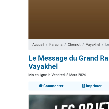
Dovan vient 
2 personnes 
2 personnes 
Malgorzata v
3 personnes 
Accueil
Paracha
Chemot
Vayakhel
Le
Le Message du Grand Rab
Vayakhel
Mis en ligne le Vendredi 8 Mars 2024
Commenter
Imprimer