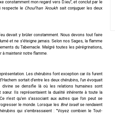
ixe constamment mon regard vers D.ieu", et conclut par le
ui respecte le
Choul’han ‘Aroukh
sait conjuguer les deux
feu devait y brûler constamment. Nous devons tout faire
llumé et ne s'éteigne jamais. Selon nos Sages, la flamme
cements du Tabernacle. Malgré toutes les pérégrinations,
r à maintenir notre flamme.
eprésentation. Les chérubins font exception car ils furent
’Hachem sortait d'entre les deux chérubins, l’un évoquait
e divine se densifie là où les relations humaines sont
et sœur. Ils représentaient la dualité inhérente à toute la
. Ce n’est qu’en s'associant aux autres que l’on peut se
progresser le monde. Lorsque les
Bné Israël
se rendaient
chérubins qui s'embrassaient : "Voyez combien le Tout-