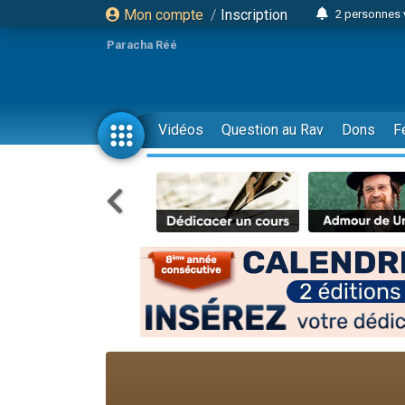
Mon compte
/
Inscription
2 personnes 
3 personnes 
Paracha Réé
2 nouvel
8 personn
4 personn
Vidéos
Question au Rav
Dons
F
Nouvelle émis
61 personnes
39 perso
Il reste 
Ariel vient 
Nathaniel vi
6 personn
2 personn
10 personnes
Il reste 