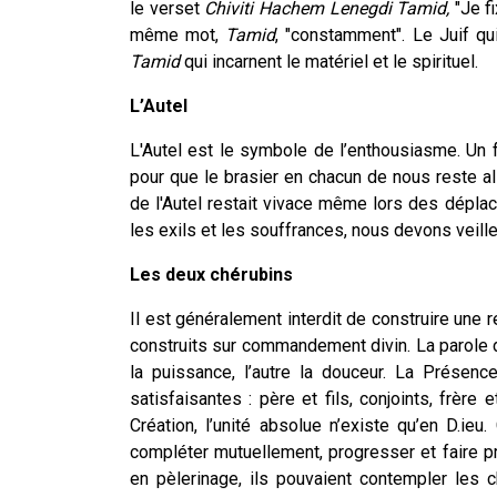
le verset
Chiviti Hachem Lenegdi Tamid,
"Je f
même mot,
Tamid
, "constamment". Le Juif q
Tamid
qui incarnent le matériel et le spirituel.
L’Autel
L'Autel est le symbole de l’enthousiasme. Un 
pour que le brasier en chacun de nous reste a
de l'Autel restait vivace même lors des dépla
les exils et les souffrances, nous devons veille
Les deux chérubins
Il est généralement interdit de construire une r
construits sur commandement divin. La parole d
la puissance, l’autre la douceur. La Présenc
satisfaisantes : père et fils, conjoints, frère 
Création, l’unité absolue n’existe qu’en D.ieu
compléter mutuellement, progresser et faire 
en pèlerinage, ils pouvaient contempler les 