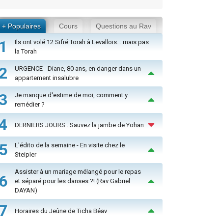
+ Populaires
Cours
Questions au Rav
1
Ils ont volé 12 Sifré Torah à Levallois… mais pas
la Torah
2
URGENCE - Diane, 80 ans, en danger dans un
appartement insalubre
3
Je manque d'estime de moi, comment y
remédier ?
4
DERNIERS JOURS : Sauvez la jambe de Yohan
5
L'édito de la semaine - En visite chez le
Steipler
Assister à un mariage mélangé pour le repas
6
et séparé pour les danses ?! (Rav Gabriel
DAYAN)
7
Horaires du Jeûne de Ticha Béav