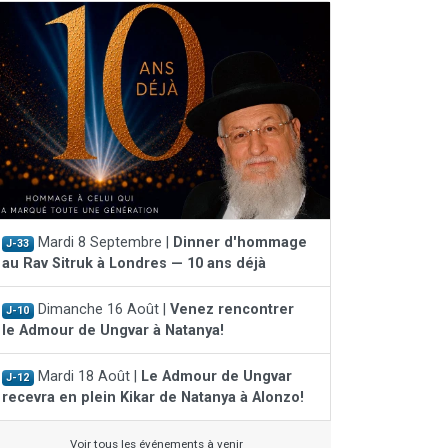
Mardi 8 Septembre |
Dinner d'hommage
J-33
au Rav Sitruk à Londres — 10 ans déjà
Dimanche 16 Août |
Venez rencontrer
J-10
le Admour de Ungvar à Natanya!
Mardi 18 Août |
Le Admour de Ungvar
J-12
recevra en plein Kikar de Natanya à Alonzo!
Voir tous les événements à venir