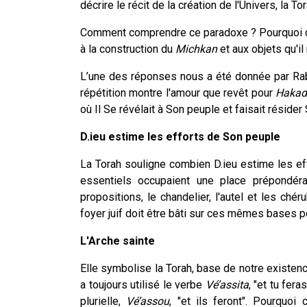
décrire le récit de la création de l'Univers, la 
Comment comprendre ce paradoxe ? Pourquoi ce
à la construction du
Michkan
et aux objets qu'il
L’une des réponses nous a été donnée par Rab
répétition montre l'amour que revêt pour
Hakad
où Il Se révélait à Son peuple et faisait résider 
D.ieu estime les efforts de Son peuple
La Torah souligne combien D.ieu estime les ef
essentiels occupaient une place prépondéran
propositions, le chandelier, l'autel et les chér
foyer juif doit être bâti sur ces mêmes bases p
L'Arche sainte
Elle symbolise la Torah, base de notre existenc
a toujours utilisé le verbe
Vé’assita
, "et tu fera
plurielle,
Vé’assou
, "et ils feront". Pourquoi