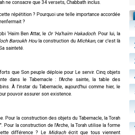
Torah ne consacre que 34 versets, Chabbath inclus.
tte répétition ? Pourquoi une telle importance accordée
 renfermait ?
bi ‘Haïm Ben Attar, le
Or ‘Ha’haïm Hakadoch
. Pour lui, la
och Baroukh Hou
la construction du
Michkan
, car c'est là
Sa sainteté.
forts que Son peuple déploie pour Le servir. Cinq objets
te dans le Tabernacle : l'Arche sainte, la table des
ubins. À l'instar du Tabernacle, aujourd'hui comme hier, le
our pouvoir assurer son existence.
e. Pour la construction des objets du Tabernacle, la Torah
s". Pour la construction de l'Arche, la Torah utilise la forme
 cette différence ? Le
Midrach
écrit que tous viennent