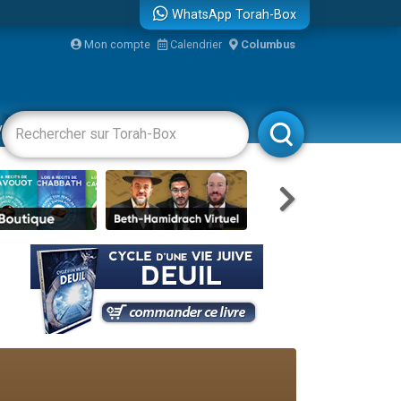
WhatsApp Torah-Box
Mon compte
Calendrier
Columbus
re
vertissements
Livres
Rabbanim
travers le temps
 leur maman
...