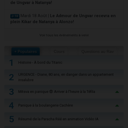
de Ungvar à Natanya!
Mardi 18 Août |
Le Admour de Ungvar recevra en
J-10
plein Kikar de Natanya à Alonzo!
Voir tous les événements à venir
+ Populaires
Cours
Questions au Rav
1
Histoire - À bord du Titanic
2
URGENCE - Diane, 80 ans, en danger dans un appartement
insalubre
3
Mitsva en panique 😨 Arriver à l'heure à la Téfila
4
Panique à la boulangerie Cachère
5
Résumé de la Paracha Réé en animation Vidéo IA