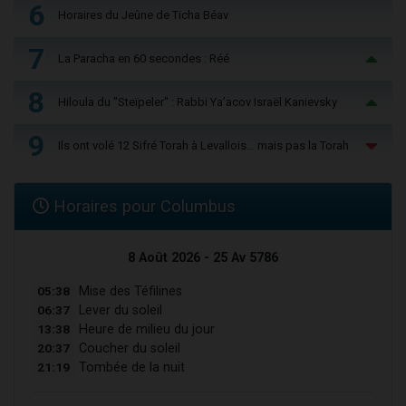
6
Horaires du Jeûne de Ticha Béav
7
La Paracha en 60 secondes : Réé
8
Hiloula du "Steïpeler" : Rabbi Ya’acov Israël Kanievsky
9
Ils ont volé 12 Sifré Torah à Levallois… mais pas la Torah
Horaires pour Columbus
8 Août 2026 - 25 Av 5786
05:38
Mise des Téfilines
06:37
Lever du soleil
13:38
Heure de milieu du jour
20:37
Coucher du soleil
21:19
Tombée de la nuit