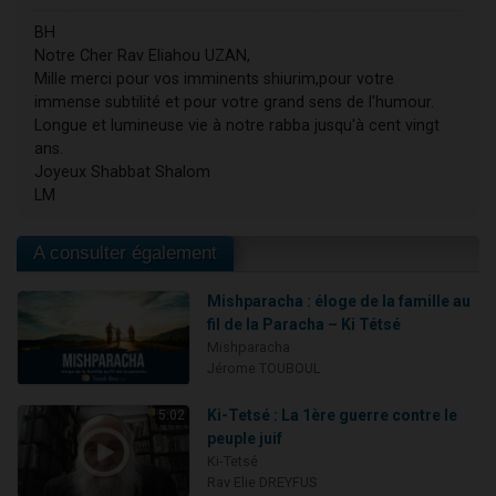
BH
Notre Cher Rav Eliahou UZAN,
Mille merci pour vos imminents shiurim,pour votre
immense subtilité et pour votre grand sens de l'humour.
Longue et lumineuse vie à notre rabba jusqu'à cent vingt
ans.
Joyeux Shabbat Shalom
LM
A consulter également
Mishparacha : éloge de la famille au
fil de la Paracha – Ki Tétsé
Mishparacha
Jérome TOUBOUL
Ki-Tetsé : La 1ère guerre contre le
5:02
peuple juif
Ki-Tetsé
Rav Elie DREYFUS