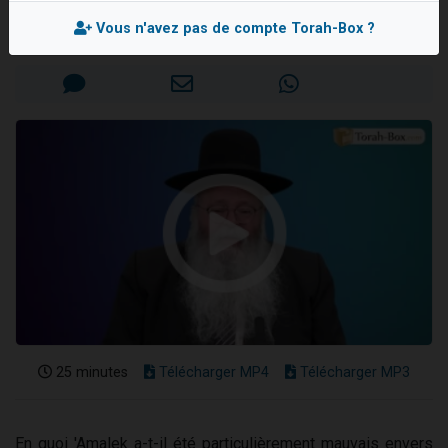
Rav Eliahou UZAN
13 personnes viennent de demander une bénédiction
Vous n'avez pas de compte Torah-Box ?
Mis en ligne le Jeudi 24 Août 2023
30 personnes viennent de faire un don pour Sauvez la jambe de Yohan
Il reste 49 places pour étudier en groupe sur Zoom
12 nouvelles musiques dans Torah-Box Music
29 personnes viennent de demander une bénédiction
25 minutes
Télécharger MP4
Télécharger MP3
En quoi 'Amalek a-t-il été particulièrement mauvais envers