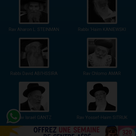
Rav Aharon L. STEINMAN
Rabbi 'Haïm KANIEWSKI
Rabbi David ABI'HSSIRA
Rav Chlomo AMAR
Rav Israël GANTZ
Rav Yossef-Haïm SITRUK