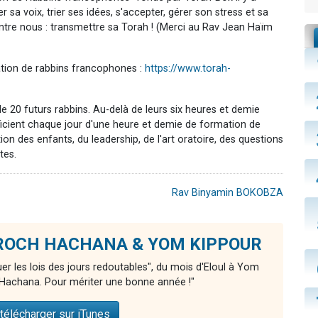
 sa voix, trier ses idées, s'accepter, gérer son stress et sa
d'entre nous : transmettre sa Torah ! (Merci au Rav Jean Haïm
ation de rabbins francophones :
https://www.torah-
e 20 futurs rabbins. Au-delà de leurs six heures et demie
éficient chaque jour d'une heure et demie de formation de
on des enfants, du leadership, de l'art oratoire, des questions
tes.
Rav Binyamin BOKOBZA
de ROCH HACHANA & YOM KIPPOUR
er les lois des jours redoutables", du mois d'Eloul à Yom
Hachana. Pour mériter une bonne année !"
télécharger sur iTunes