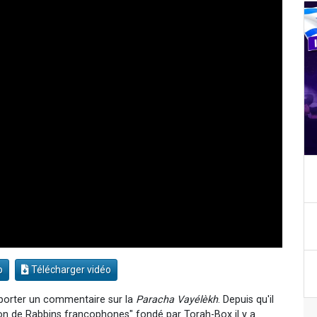
o
Télécharger vidéo
apporter un commentaire sur la
Paracha Vayélèkh
. Depuis qu'il
ion de Rabbins francophones" fondé par Torah-Box il y a