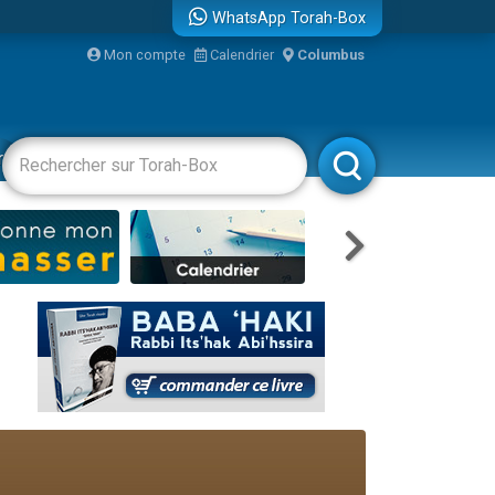
WhatsApp Torah-Box
Mon compte
Calendrier
Columbus
bre
racha
Divertissements
Livres
Rabbanim