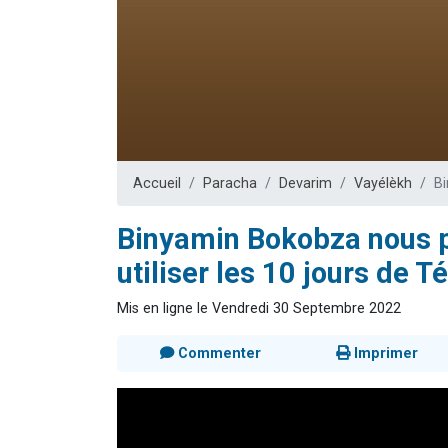
3 personnes 
2 nouvel
8 personn
Nouvelle émis
4 personnes 
Accueil
Paracha
Devarim
Vayélèkh
Bi
Binyamin Bokobza nous p
utiliser les 10 jours de 
Mis en ligne le Vendredi 30 Septembre 2022
Commenter
Imprimer