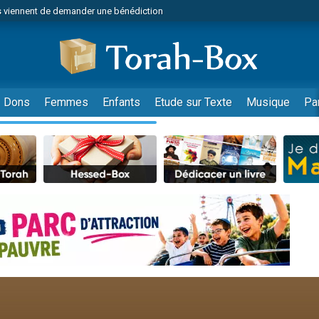
 viennent de demander une bénédiction
49 places pour étudier en groupe sur Zoom
nes viennent de faire un don pour Diane, 80 ans, dans un appartement insalu
 donner son Maasser
viennent de nous rejoindre sur WhatsApp
Dons
Femmes
Enfants
Etude sur Texte
Musique
Pa
viennent de nous rejoindre sur WhatsApp
de donner son Maasser
es viennent de faire un don pour 5 jours de vacances aux Orphelins
viennent de nous rejoindre sur WhatsApp
 viennent de demander une bénédiction
49 places pour étudier en groupe sur Zoom
nnes viennent de faire un don pour Sauvez la jambe de Yohan
lles musiques dans Torah-Box Music
viennent de nous rejoindre sur WhatsApp
viennent de nous rejoindre sur WhatsApp