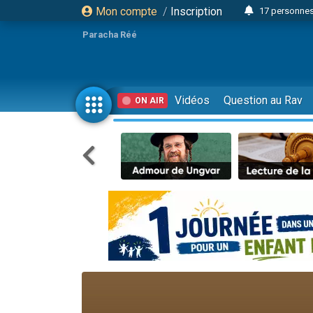
Mon compte
/
Inscription
17 personnes
Il reste 
Paracha Réé
23 person
Eva vient de
4 personnes 
Vidéos
Question au Rav
ON AIR
3 personnes 
Odaya vient 
3 personn
2 personnes 
13 personnes
Il reste 
30 perso
12 nouve
3 personnes 
2 personnes 