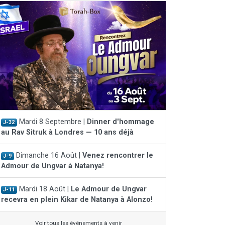
Mardi 8 Septembre |
Dinner d'hommage
J-32
au Rav Sitruk à Londres — 10 ans déjà
Dimanche 16 Août |
Venez rencontrer le
J-9
Admour de Ungvar à Natanya!
Mardi 18 Août |
Le Admour de Ungvar
J-11
recevra en plein Kikar de Natanya à Alonzo!
Voir tous les événements à venir