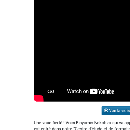
Voir la vidé
Une vraie fierté ! Voici Binyamin Bokobza qui va 
est entré dans notre "Centre d'étude et de format