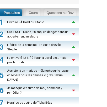
+ Populaires
Cours
Questions au Rav
1
Histoire - À bord du Titanic
2
URGENCE - Diane, 80 ans, en danger dans un
appartement insalubre
3
L'édito de la semaine - En visite chez le
Steipler
4
Ils ont volé 12 Sifré Torah à Levallois… mais
pas la Torah
Assister à un mariage mélangé pour le repas
5
et séparé pour les danses ?! (Rav Gabriel
DAYAN)
6
Je manque d'estime de moi, comment y
remédier ?
7
Horaires du Jeûne de Ticha Béav