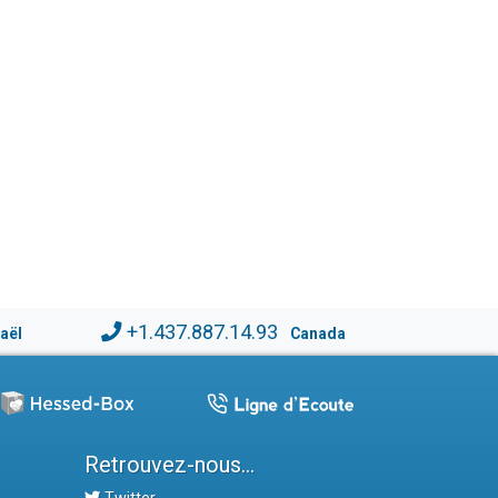
+1.437.887.14.93
raël
Canada
Retrouvez-nous...