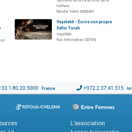
Synthèse de la Paracha et de la
Haftara
Moshé 'Haïm SEBBAH
Vayélekh - Écrire son propre
o
Séfer Torah
Vayélèkh
Rav Yehonathan GEFEN
ion
+33.1.80.20.5000
+972.2.37.41.515
France
Is
ources
L'association