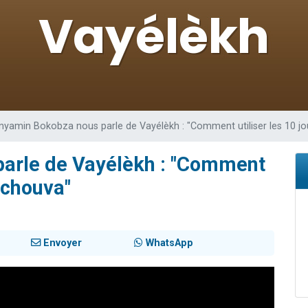
viennent de nous rejoindre sur WhatsApp
les musiques dans Torah-Box Music
es viennent de faire un don pour Tsédaka : pauvres d'Israel
sion radio : Visions de grandeur n°104 : Le Chabbath et le Birkat Hamazone à 
viennent de nous rejoindre sur WhatsApp
nyamin Bokobza nous parle de Vayélèkh : "Comment utiliser les 10 j
arle de Vayélèkh : "Comment
Téchouva"
Envoyer
WhatsApp