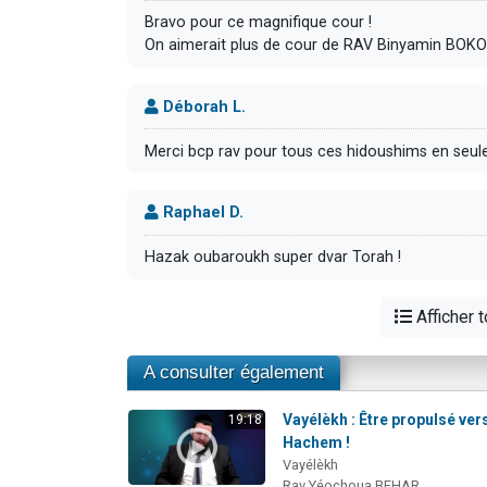
Bravo pour ce magnifique cour !
On aimerait plus de cour de RAV Binyamin BOKO
Déborah L.
Merci bcp rav pour tous ces hidoushims en seu
Raphael D.
Hazak oubaroukh super dvar Torah !
Afficher 
A consulter également
Vayélèkh : Être propulsé ver
19:18
Hachem !
Vayélèkh
Rav Yéochoua BEHAR