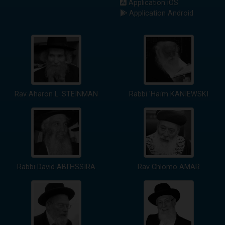
Application iOS
Application Android
Rav Aharon L. STEINMAN
Rabbi 'Haïm KANIEWSKI
Rabbi David ABI'HSSIRA
Rav Chlomo AMAR