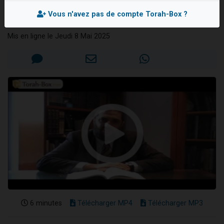
essence
13 personnes viennent de demander une bénédiction
Vous n'avez pas de compte Torah-Box ?
Rav David SHOUSHANA
30 personnes viennent de faire un don pour Sauvez la jambe de Yohan
Mis en ligne le Jeudi 8 Mai 2025
Il reste 49 places pour étudier en groupe sur Zoom
12 nouvelles musiques dans Torah-Box Music
29 personnes viennent de demander une bénédiction
6 minutes
Télécharger MP4
Télécharger MP3