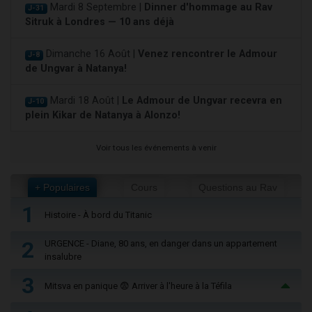
Mardi 8 Septembre |
Dinner d'hommage au Rav
J-31
Sitruk à Londres — 10 ans déjà
Dimanche 16 Août |
Venez rencontrer le Admour
J-8
de Ungvar à Natanya!
Mardi 18 Août |
Le Admour de Ungvar recevra en
J-10
plein Kikar de Natanya à Alonzo!
Voir tous les événements à venir
+ Populaires
Cours
Questions au Rav
1
Histoire - À bord du Titanic
2
URGENCE - Diane, 80 ans, en danger dans un appartement
insalubre
3
Mitsva en panique 😨 Arriver à l'heure à la Téfila