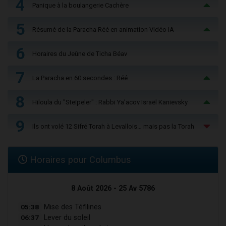
4
Panique à la boulangerie Cachère
5
Résumé de la Paracha Réé en animation Vidéo IA
6
Horaires du Jeûne de Ticha Béav
7
La Paracha en 60 secondes : Réé
8
Hiloula du "Steïpeler" : Rabbi Ya’acov Israël Kanievsky
9
Ils ont volé 12 Sifré Torah à Levallois… mais pas la Torah
Horaires pour Columbus
8 Août 2026 - 25 Av 5786
05:38
Mise des Téfilines
06:37
Lever du soleil