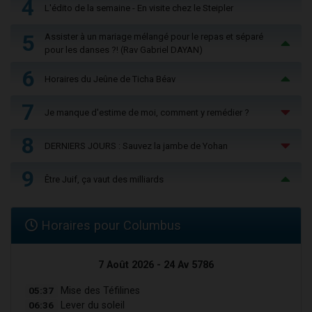
4
L'édito de la semaine - En visite chez le Steipler
5
Assister à un mariage mélangé pour le repas et séparé
pour les danses ?! (Rav Gabriel DAYAN)
6
Horaires du Jeûne de Ticha Béav
7
Je manque d'estime de moi, comment y remédier ?
8
DERNIERS JOURS : Sauvez la jambe de Yohan
9
Être Juif, ça vaut des milliards
Horaires pour Columbus
7 Août 2026 - 24 Av 5786
05:37
Mise des Téfilines
06:36
Lever du soleil