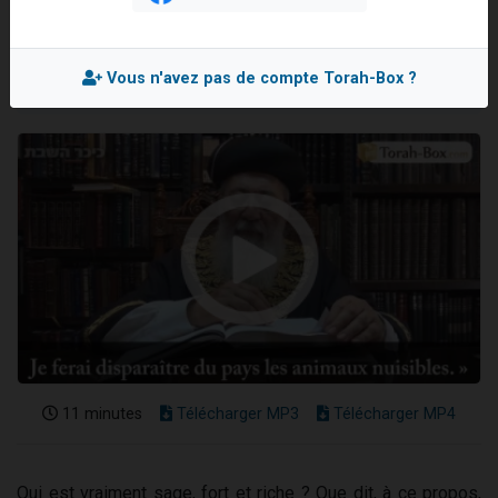
Rav Chlomo AMAR
2 personnes viennent de nous rejoindre sur WhatsApp
Mis en ligne le Vendredi 31 Mai 2024
2 nouvelles musiques dans Torah-Box Music
Vous n'avez pas de compte Torah-Box ?
3 personnes viennent de nous rejoindre sur WhatsApp
8 personnes viennent de faire un don pour Tsédaka : pauvres d'Israel
2 personnes viennent de faire un don pour 1 Journée de Vacances Pour les Enfants
11 minutes
Télécharger MP3
Télécharger MP4
Qui est vraiment sage, fort et riche ? Que dit, à ce propos,