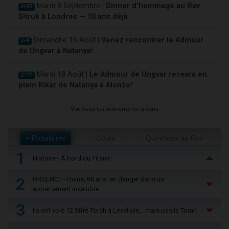
Mardi 8 Septembre |
Dinner d'hommage au Rav
J-32
Sitruk à Londres — 10 ans déjà
Dimanche 16 Août |
Venez rencontrer le Admour
J-9
de Ungvar à Natanya!
Mardi 18 Août |
Le Admour de Ungvar recevra en
J-11
plein Kikar de Natanya à Alonzo!
Voir tous les événements à venir
+ Populaires
Cours
Questions au Rav
1
Histoire - À bord du Titanic
2
URGENCE - Diane, 80 ans, en danger dans un
appartement insalubre
3
Ils ont volé 12 Sifré Torah à Levallois… mais pas la Torah