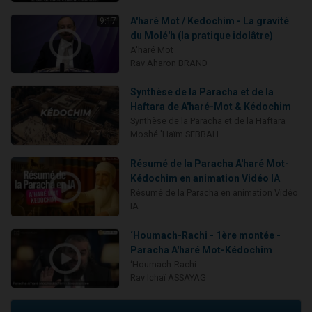
A'haré Mot / Kedochim - La gravité
9:17
du Molé'h (la pratique idolâtre)
A'haré Mot
Rav Aharon BRAND
Synthèse de la Paracha et de la
Haftara de A'haré-Mot & Kédochim
Synthèse de la Paracha et de la Haftara
Moshé 'Haïm SEBBAH
Résumé de la Paracha A'haré Mot-
Kédochim en animation Vidéo IA
Résumé de la Paracha en animation Vidéo
IA
‘Houmach-Rachi - 1ère montée -
Paracha A'haré Mot-Kédochim
‘Houmach-Rachi
Rav Ichaï ASSAYAG