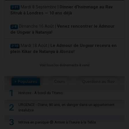
Mardi 8 Septembre |
Dinner d'hommage au Rav
J-31
Sitruk à Londres — 10 ans déjà
Dimanche 16 Août |
Venez rencontrer le Admour
J-8
de Ungvar à Natanya!
Mardi 18 Août |
Le Admour de Ungvar recevra en
J-10
plein Kikar de Natanya à Alonzo!
Voir tous les événements à venir
+ Populaires
Cours
Questions au Rav
1
Histoire - À bord du Titanic
2
URGENCE - Diane, 80 ans, en danger dans un appartement
insalubre
3
Mitsva en panique 😨 Arriver à l'heure à la Téfila