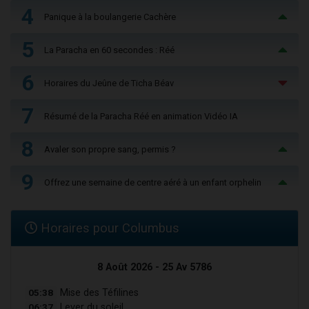
4
Panique à la boulangerie Cachère
5
La Paracha en 60 secondes : Réé
6
Horaires du Jeûne de Ticha Béav
7
Résumé de la Paracha Réé en animation Vidéo IA
8
Avaler son propre sang, permis ?
9
Offrez une semaine de centre aéré à un enfant orphelin
Horaires pour Columbus
8 Août 2026 - 25 Av 5786
05:38
Mise des Téfilines
06:37
Lever du soleil