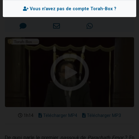
Rav Elie LEMMEL
13 personnes viennent de demander une bénédiction
Vous n'avez pas de compte Torah-Box ?
Mis en ligne le Jeudi 24 Avril 2014
30 personnes viennent de faire un don pour Sauvez la jambe de Yohan
Il reste 49 places pour étudier en groupe sur Zoom
12 nouvelles musiques dans Torah-Box Music
29 personnes viennent de demander une bénédiction
1h14
Télécharger MP4
Télécharger MP3
De quoi parle le premier
passouk
de
Parachath Emor
? En