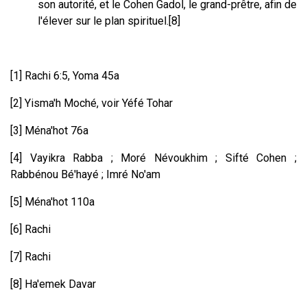
son autorité, et le Cohen Gadol, le grand-prêtre, afin de
l'élever sur le plan spirituel.[8]
[1] Rachi 6:5, Yoma 45a
[2] Yisma'h Moché, voir Yéfé Tohar
[3] Ména'hot 76a
[4] Vayikra Rabba ; Moré Névoukhim ; Sifté Cohen ;
Rabbénou Bé'hayé ; Imré No'am
[5] Ména'hot 110a
[6] Rachi
[7] Rachi
[8] Ha'emek Davar