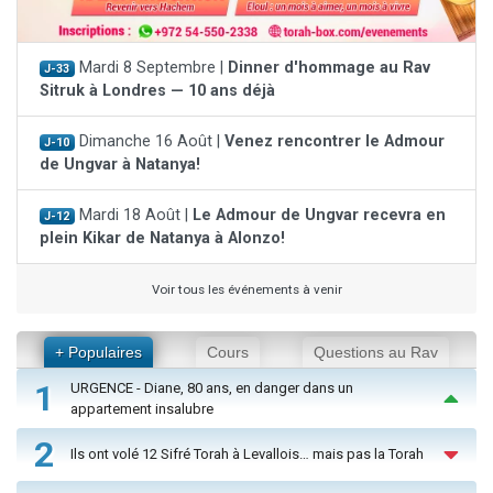
Mardi 8 Septembre |
Dinner d'hommage au Rav
J-33
Sitruk à Londres — 10 ans déjà
Dimanche 16 Août |
Venez rencontrer le Admour
J-10
de Ungvar à Natanya!
Mardi 18 Août |
Le Admour de Ungvar recevra en
J-12
plein Kikar de Natanya à Alonzo!
Voir tous les événements à venir
+ Populaires
Cours
Questions au Rav
1
URGENCE - Diane, 80 ans, en danger dans un
appartement insalubre
2
Ils ont volé 12 Sifré Torah à Levallois… mais pas la Torah