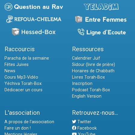
Raccourcis
Ressources
Paracha de la semaine
Calendrier Juif
Fêtes Juives
Sidour (livre de prière)
News
Horaires de Chabbath
Cours Mp3-Vidéo
Livres Torah-Box
Yéchiva Torah-Box
Inscription
Dédicacer un cours
Podcast Torah-Box
English Version
L'association
Retrouvez-nous...
A propos de l'association
Twitter
Faire un don !
Facebook
Mentions légales
YouTube