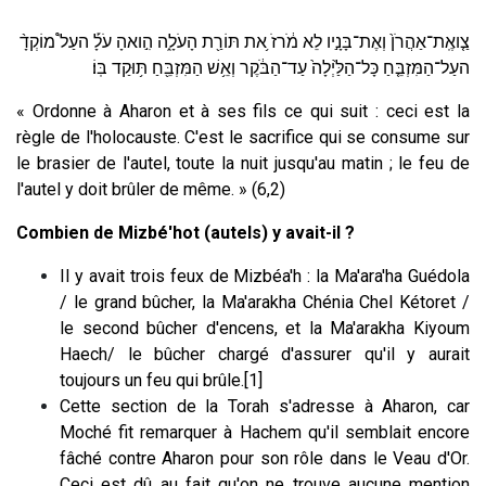
צַ֤ואֶֽת־אַהֲרֹן֙ וְאֶת־בָּנָ֣יו לֵא מֹ֔רזֹ ֥את תּוֹרַ֖ת הָעֹלָ֑ה הִ֣ואהָ עֹלָ֡ העַל֩ מוֹקְדָ֨
העַל־הַמִּזְבֵּ֤חַ כָּל־הַלַּ֙יְלָה֙ עַד־הַבֹּ֔קֶר וְאֵ֥שׁ הַמִּזְבֵּ֖חַ תּ֥וּקַד בּֽוֹ׃
« Ordonne à Aharon et à ses fils ce qui suit : ceci est la
règle de l'holocauste. C'est le sacrifice qui se consume sur
le brasier de l'autel, toute la nuit jusqu'au matin ; le feu de
l'autel y doit brûler de même. » (6,2)
Combien de Mizbé'hot (autels) y avait-il ?
Il y avait trois feux de Mizbéa'h : la Ma'ara'ha Guédola
/ le grand bûcher, la Ma'arakha Chénia Chel Kétoret /
le second bûcher d'encens, et la Ma'arakha Kiyoum
Haech/ le bûcher chargé d'assurer qu'il y aurait
toujours un feu qui brûle.[1]
Cette section de la Torah s'adresse à Aharon, car
Moché fit remarquer à Hachem qu'il semblait encore
fâché contre Aharon pour son rôle dans le Veau d'Or.
Ceci est dû au fait qu'on ne trouve aucune mention