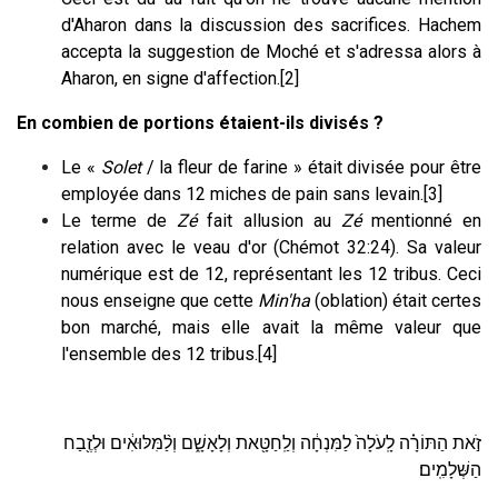
d'Aharon dans la discussion des sacrifices. Hachem
accepta la suggestion de Moché et s'adressa alors à
Aharon, en signe d'affection.[2]
En combien de portions étaient-ils divisés ?
Le «
Solet
/ la fleur de farine » était divisée pour être
employée dans 12 miches de pain sans levain.[3]
Le terme de
Zé
fait allusion au
Zé
mentionné en
relation avec le veau d'or (Chémot 32:24). Sa valeur
numérique est de 12, représentant les 12 tribus. Ceci
nous enseigne que cette
Min'ha
(oblation) était certes
bon marché, mais elle avait la même valeur que
l'ensemble des 12 tribus.[4]
זֹ֣את הַתּוֹרָ֗ה לָֽעֹלָה֙ לַמִּנְחָ֔ה וְלַֽחַטָּ֖את וְלָאָשָׁ֑ם וְלַ֨מִּלּוּאִ֔ים וּלְזֶ֖בַח
הַשְּׁלָמִֽים׃