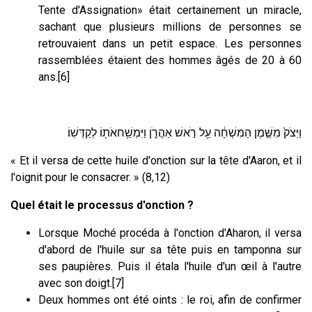
Tente d'Assignation» était certainement un miracle,
sachant que plusieurs millions de personnes se
retrouvaient dans un petit espace. Les personnes
rassemblées étaient des hommes âgés de 20 à 60
ans.[6]
וַיִּצֹק֙ מִשֶּׁ֣מֶן הַמִּשְׁחָ֔ה עַ֖ל רֹ֣אשׁ אַהֲרֹ֑ן וַיִּמְשַׁ֥חאֹת֖וֹ לְקַדְּשֽׁוֹ׃
« Et il versa de cette huile d'onction sur la tête d'Aaron, et il
l'oignit pour le consacrer. » (8,12)
Quel était le processus d'onction ?
Lorsque Moché procéda à l'onction d'Aharon, il versa
d'abord de l'huile sur sa tête puis en tamponna sur
ses paupières. Puis il étala l'huile d'un œil à l'autre
avec son doigt.[7]
Deux hommes ont été oints : le roi, afin de confirmer