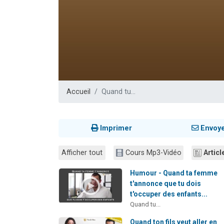
Nouvelle émis
61 personnes
Ariel vient 
Il reste 
Eva vient de
Accueil
Quand tu...
Imprimer
Envoy
Afficher tout
Cours Mp3-Vidéo
Articl
Humour - Quand ta femme
t'annonce que tu dois
t'occuper des enfants...
Quand tu...
Quand ton fils veut aller en