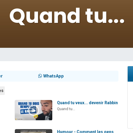
sion radio : Visions de grandeur n°104 : Le Chabbath et le Birkat Hamazone à 
 viennent de demander une bénédiction
de donner son Maasser
49 places pour étudier en groupe sur Zoom
 donner son Maasser
er
WhatsApp
es
Quand tu veux... devenir Rabbin
Quand tu...
Humour - Comment les gens