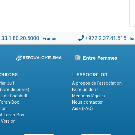
+33.1.80.20.5000
+972.2.37.41.515
France
Is
ources
L'association
ier Juif
A propos de l'association
(livre de prière)
Faire un don !
es de Chabbath
Mentions légales
 Torah-Box
Nous contacter
tion
Aide (FAQ)
t Torah-Box
 Version