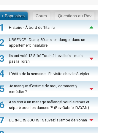
+ Populaires
Cours
Questions au Rav
1
Histoire - À bord du Titanic
2
URGENCE - Diane, 80 ans, en danger dans un
appartement insalubre
3
Ils ont volé 12 Sifré Torah à Levallois… mais
pas la Torah
4
L'édito de la semaine - En visite chez le Steipler
5
Je manque d'estime de moi, comment y
remédier ?
6
Assister à un mariage mélangé pour le repas et
séparé pour les danses ?! (Rav Gabriel DAYAN)
7
DERNIERS JOURS : Sauvez la jambe de Yohan