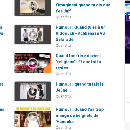
t'imaginent quand tu dis que
t'es Juif
Quand tu...
 à
Humour : Quand tu es à un
va
Kiddouch - Achkénaze VS
Séfarade
Quand tu...
Quand ton frère devient
"religieux" ! Et que toi tu
restes...
Quand tu...
es
Humour : quand tu fais le
Jeûne...
Quand tu...
tes
Humour : Quand t'as trop
mangé de beignets de
'Hanouka
Quand tu...