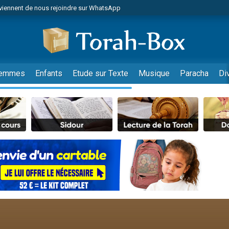
viennent de nous rejoindre sur WhatsApp
viennent de nous rejoindre sur WhatsApp
de donner son Maasser
es viennent de faire un don pour 5 jours de vacances aux Orphelins
es viennent de faire un don pour Diane, 80 ans, dans un appartement insalub
emmes
Enfants
Etude sur Texte
Musique
Paracha
Di
 viennent de demander une bénédiction
viennent de nous rejoindre sur WhatsApp
nnes viennent de faire un don pour Sauvez la jambe de Yohan
49 places pour étudier en groupe sur Zoom
lles musiques dans Torah-Box Music
viennent de nous rejoindre sur WhatsApp
viennent de nous rejoindre sur WhatsApp
viennent de nous rejoindre sur WhatsApp
les musiques dans Torah-Box Music
es viennent de faire un don pour Tsédaka : pauvres d'Israel