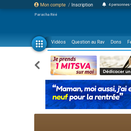
4 personnes 
Mon compte
/
Inscription
3 personnes 
Paracha Réé
Odaya vient 
3 personn
3 personn
Vidéos
Question au Rav
Dons
F
13 personnes
2 personnes 
30 perso
Il reste 
12 nouve
3 personnes 
2 personnes 
3 personnes 
2 nouvel
8 personn