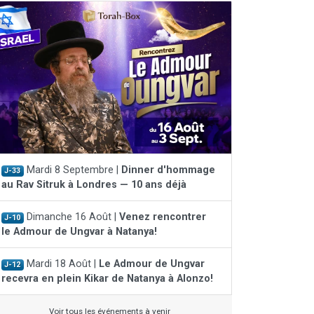
Mardi 8 Septembre |
Dinner d'hommage
J-33
au Rav Sitruk à Londres — 10 ans déjà
Dimanche 16 Août |
Venez rencontrer
J-10
le Admour de Ungvar à Natanya!
Mardi 18 Août |
Le Admour de Ungvar
J-12
recevra en plein Kikar de Natanya à Alonzo!
Voir tous les événements à venir