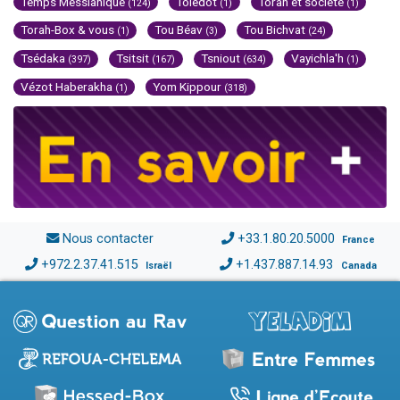
Temps Messianique
Toledot
Torah et société
(124)
(1)
(1)
Torah-Box & vous
Tou Béav
Tou Bichvat
(1)
(3)
(24)
Tsédaka
Tsitsit
Tsniout
Vayichla'h
(397)
(167)
(634)
(1)
Vézot Haberakha
Yom Kippour
(1)
(318)
Nous contacter
+33.1.80.20.5000
France
+972.2.37.41.515
+1.437.887.14.93
Israël
Canada