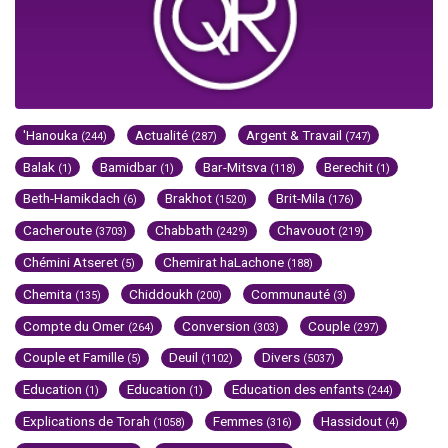
'Hanouka
Actualité
Argent & Travail
(244)
(287)
(747)
Balak
Bamidbar
Bar-Mitsva
Berechit
(1)
(1)
(118)
(1)
Beth-Hamikdach
Brakhot
Brit-Mila
(6)
(1520)
(176)
Cacheroute
Chabbath
Chavouot
(3703)
(2429)
(219)
Chémini Atseret
Chemirat haLachone
(5)
(188)
Chemita
Chiddoukh
Communauté
(135)
(200)
(3)
Compte du Omer
Conversion
Couple
(264)
(303)
(297)
Couple et Famille
Deuil
Divers
(5)
(1102)
(5037)
Education
Education
Education des enfants
(1)
(1)
(244)
Explications de Torah
Femmes
Hassidout
(1058)
(316)
(4)