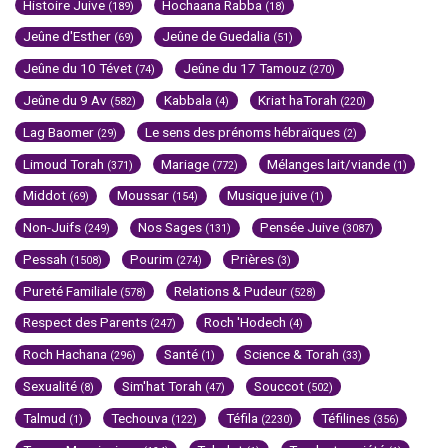
Histoire Juive
Hochaana Rabba
(189)
(18)
Jeûne d'Esther
Jeûne de Guedalia
(69)
(51)
Jeûne du 10 Tévet
Jeûne du 17 Tamouz
(74)
(270)
Jeûne du 9 Av
Kabbala
Kriat haTorah
(582)
(4)
(220)
Lag Baomer
Le sens des prénoms hébraïques
(29)
(2)
Limoud Torah
Mariage
Mélanges lait/viande
(371)
(772)
(1)
Middot
Moussar
Musique juive
(69)
(154)
(1)
Non-Juifs
Nos Sages
Pensée Juive
(249)
(131)
(3087)
Pessah
Pourim
Prières
(1508)
(274)
(3)
Pureté Familiale
Relations & Pudeur
(578)
(528)
Respect des Parents
Roch 'Hodech
(247)
(4)
Roch Hachana
Santé
Science & Torah
(296)
(1)
(33)
Sexualité
Sim'hat Torah
Souccot
(8)
(47)
(502)
Talmud
Techouva
Téfila
Téfilines
(1)
(122)
(2230)
(356)