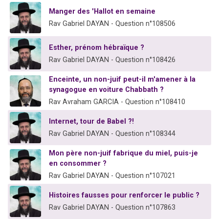
13 personnes viennent de demander une bénédiction
Manger des 'Hallot en semaine
30 personnes viennent de faire un don pour Sauvez la jambe de Yohan
Rav Gabriel DAYAN - Question n°108506
Il reste 49 places pour étudier en groupe sur Zoom
Esther, prénom hébraïque ?
12 nouvelles musiques dans Torah-Box Music
Rav Gabriel DAYAN - Question n°108426
29 personnes viennent de demander une bénédiction
Enceinte, un non-juif peut-il m'amener à la
synagogue en voiture Chabbath ?
Rav Avraham GARCIA - Question n°108410
Internet, tour de Babel ?!
Rav Gabriel DAYAN - Question n°108344
Mon père non-juif fabrique du miel, puis-je
en consommer ?
Rav Gabriel DAYAN - Question n°107021
Histoires fausses pour renforcer le public ?
Rav Gabriel DAYAN - Question n°107863