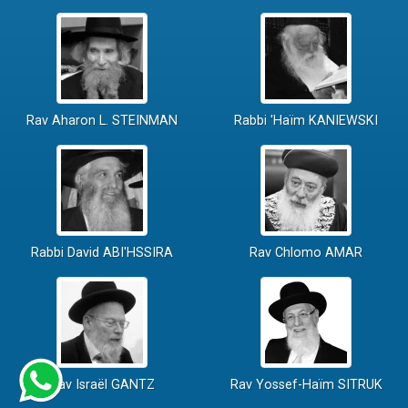
Rav Aharon L. STEINMAN
Rabbi 'Haïm KANIEWSKI
Rabbi David ABI'HSSIRA
Rav Chlomo AMAR
Rav Israël GANTZ
Rav Yossef-Haïm SITRUK