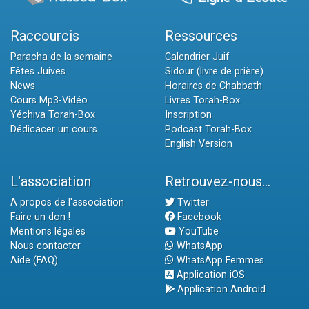
Raccourcis
Ressources
Paracha de la semaine
Calendrier Juif
Fêtes Juives
Sidour (livre de prière)
News
Horaires de Chabbath
Cours Mp3-Vidéo
Livres Torah-Box
Yéchiva Torah-Box
Inscription
Dédicacer un cours
Podcast Torah-Box
English Version
L'association
Retrouvez-nous...
A propos de l'association
Twitter
Faire un don !
Facebook
Mentions légales
YouTube
Nous contacter
WhatsApp
Aide (FAQ)
WhatsApp Femmes
Application iOS
Application Android