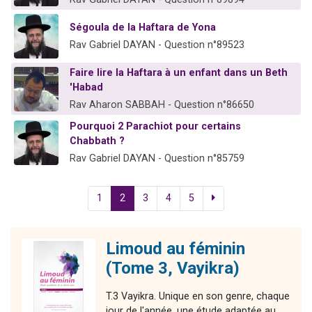
Ségoula de la Haftara de Yona
Rav Gabriel DAYAN - Question n°89523
Faire lire la Haftara à un enfant dans un Beth
'Habad
Rav Aharon SABBAH - Question n°86650
Pourquoi 2 Parachiot pour certains
Chabbath ?
Rav Gabriel DAYAN - Question n°85759
1
2
3
4
5
Limoud au féminin
(Tome 3, Vayikra)
T.3 Vayikra. Unique en son genre, chaque
jour de l'année, une étude adaptée au