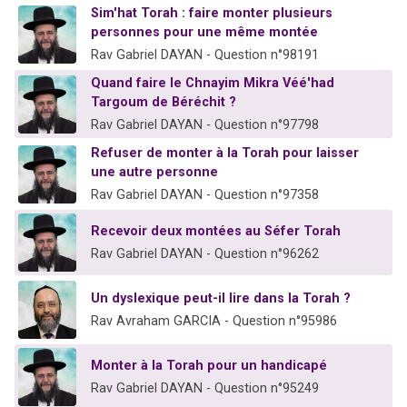
Sim'hat Torah : faire monter plusieurs
2 personnes viennent de nous rejoindre sur WhatsApp
personnes pour une même montée
2 nouvelles musiques dans Torah-Box Music
Rav Gabriel DAYAN - Question n°98191
3 personnes viennent de nous rejoindre sur WhatsApp
Quand faire le Chnayim Mikra Véé'had
8 personnes viennent de faire un don pour Tsédaka : pauvres d'Israel
Targoum de Béréchit ?
Rav Gabriel DAYAN - Question n°97798
Refuser de monter à la Torah pour laisser
une autre personne
Rav Gabriel DAYAN - Question n°97358
Recevoir deux montées au Séfer Torah
Rav Gabriel DAYAN - Question n°96262
Un dyslexique peut-il lire dans la Torah ?
Rav Avraham GARCIA - Question n°95986
Monter à la Torah pour un handicapé
Rav Gabriel DAYAN - Question n°95249