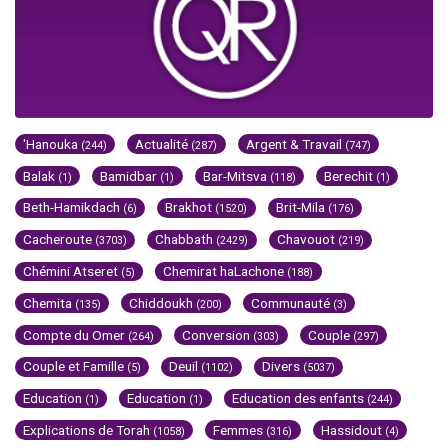
'Hanouka
Actualité
Argent & Travail
(244)
(287)
(747)
Balak
Bamidbar
Bar-Mitsva
Berechit
(1)
(1)
(118)
(1)
Beth-Hamikdach
Brakhot
Brit-Mila
(6)
(1520)
(176)
Cacheroute
Chabbath
Chavouot
(3703)
(2429)
(219)
Chémini Atseret
Chemirat haLachone
(5)
(188)
Chemita
Chiddoukh
Communauté
(135)
(200)
(3)
Compte du Omer
Conversion
Couple
(264)
(303)
(297)
Couple et Famille
Deuil
Divers
(5)
(1102)
(5037)
Education
Education
Education des enfants
(1)
(1)
(244)
Explications de Torah
Femmes
Hassidout
(1058)
(316)
(4)