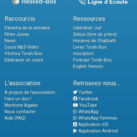
Raccourcis
Ressources
Paracha de la semaine
Calendrier Juif
Fêtes Juives
Sidour (livre de prière)
News
Horaires de Chabbath
Cours Mp3-Vidéo
Livres Torah-Box
Yéchiva Torah-Box
Inscription
Dédicacer un cours
Podcast Torah-Box
English Version
L'association
Retrouvez-nous...
A propos de l'association
Twitter
Faire un don !
Facebook
Mentions légales
YouTube
Nous contacter
WhatsApp
Aide (FAQ)
WhatsApp Femmes
Application iOS
Application Android