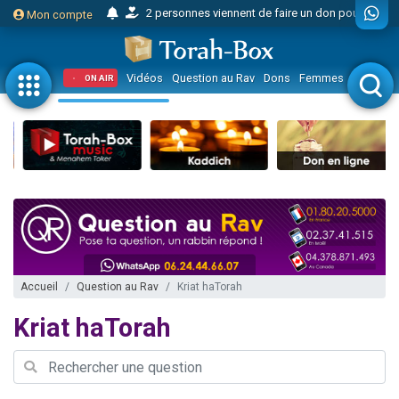
Mon compte
17 personnes viennent de demander une bénédiction
4 personnes viennent de nous rejoindre sur WhatsApp
Il reste 49 places pour étudier en groupe sur Zoom
Vidéos
Question au Rav
Dons
Femmes
Enfants
ON AIR
23 personnes viennent de faire un don pour Diane, 80 ans, dans un appartement insalubre
Eva vient de donner son Maasser
4 personnes viennent de nous rejoindre sur WhatsApp
3 personnes viennent de nous rejoindre sur WhatsApp
3 personnes viennent de faire un don pour 5 jours de vacances aux Orphelins
Odaya vient de donner son Maasser
13 personnes viennent de demander une bénédiction
2 personnes viennent de nous rejoindre sur WhatsApp
Accueil
Question au Rav
Kriat haTorah
30 personnes viennent de faire un don pour Sauvez la jambe de Yohan
Kriat haTorah
12 nouvelles musiques dans Torah-Box Music
Il reste 49 places pour étudier en groupe sur Zoom
3 personnes viennent de nous rejoindre sur WhatsApp