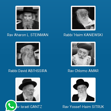
Rav Aharon L. STEINMAN
Rabbi 'Haïm KANIEWSKI
Rabbi David ABI'HSSIRA
Rav Chlomo AMAR
Rav Israël GANTZ
Rav Yossef-Haïm SITRUK