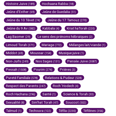
Histoire Juive
Hochaana Rabba
(189)
(18)
Jeûne d'Esther
Jeûne de Guedalia
(69)
(51)
Jeûne du 10 Tévet
Jeûne du 17 Tamouz
(74)
(270)
Jeûne du 9 Av
Kabbala
Kriat haTorah
(582)
(4)
(220)
Lag Baomer
Le sens des prénoms hébraïques
(29)
(2)
Limoud Torah
Mariage
Mélanges lait/viande
(371)
(772)
(1)
Middot
Moussar
Musique juive
(69)
(154)
(1)
Non-Juifs
Nos Sages
Pensée Juive
(249)
(131)
(3087)
Pessah
Pourim
Prières
(1508)
(274)
(3)
Pureté Familiale
Relations & Pudeur
(578)
(528)
Respect des Parents
Roch 'Hodech
(247)
(4)
Roch Hachana
Santé
Science & Torah
(296)
(1)
(33)
Sexualité
Sim'hat Torah
Souccot
(8)
(47)
(502)
Talmud
Techouva
Téfila
Téfilines
(1)
(122)
(2230)
(356)