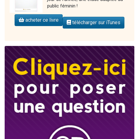
public féminin !
acheter ce livre
télécharger sur iTunes