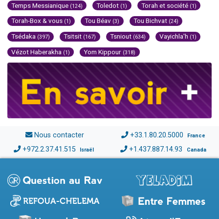
Temps Messianique
Toledot
Torah et société
(124)
(1)
(1)
Torah-Box & vous
Tou Béav
Tou Bichvat
(1)
(3)
(24)
Tsédaka
Tsitsit
Tsniout
Vayichla'h
(397)
(167)
(634)
(1)
Vézot Haberakha
Yom Kippour
(1)
(318)
Nous contacter
+33.1.80.20.5000
France
+972.2.37.41.515
+1.437.887.14.93
Israël
Canada