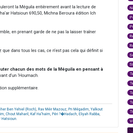
ouleront la Méguila entièrement avant la lecture de
N
 Cha'ar Hatsioun 690,50, Michna Beroura édition Ich
P
P
le, en prenant garde de ne pas la laisser traîner
R
R
que dans tous les cas, ce n’est pas cela qui définit si
S
S
uter chacun des mots de la Méguila en pensant à
T
ivant d’un 'Houmach.
T
tion supplémentaire.
T
T
her Ben Yehiel (Roch)
,
Rav Méir Mazouz
,
Pri Mégadim
,
Yalkout
T
aïm
,
Chout Maharil
,
Kaf Ha'haïm
,
Péri ?�Hadach
,
Eliyah Rabba
,
r Hatsioun
.
V