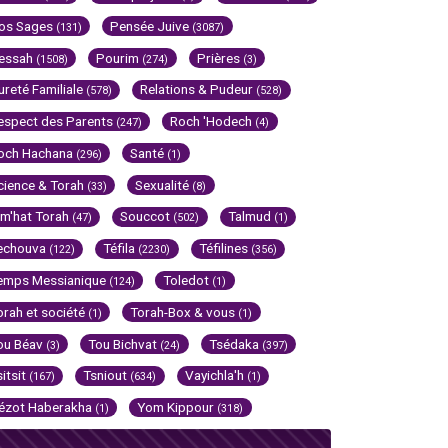
os Sages
Pensée Juive
(131)
(3087)
essah
Pourim
Prières
(1508)
(274)
(3)
ureté Familiale
Relations & Pudeur
(578)
(528)
espect des Parents
Roch 'Hodech
(247)
(4)
och Hachana
Santé
(296)
(1)
cience & Torah
Sexualité
(33)
(8)
im'hat Torah
Souccot
Talmud
(47)
(502)
(1)
echouva
Téfila
Téfilines
(122)
(2230)
(356)
emps Messianique
Toledot
(124)
(1)
orah et société
Torah-Box & vous
(1)
(1)
ou Béav
Tou Bichvat
Tsédaka
(3)
(24)
(397)
sitsit
Tsniout
Vayichla'h
(167)
(634)
(1)
ézot Haberakha
Yom Kippour
(1)
(318)