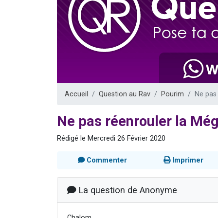
Nouvelle émis
61 personnes
Ariel vient 
Il reste 
Eva vient de
Accueil
Question au Rav
Pourim
Ne pas 
Ne pas réenrouler la Mégu
Rédigé le Mercredi 26 Février 2020
Commenter
Imprimer
La question de Anonyme
Chalom,