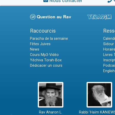
Nous contacter
Raccourcis
Ress
Paracha de la semaine
Calendr
Fêtes Juives
Sidour 
News
Horair
Cours Mp3-Vidéo
Livres
Yéchiva Torah-Box
Inscrip
Dédicacer un cours
Podcas
English
Rav Aharon L.
Rabbi 'Haïm KANIEW