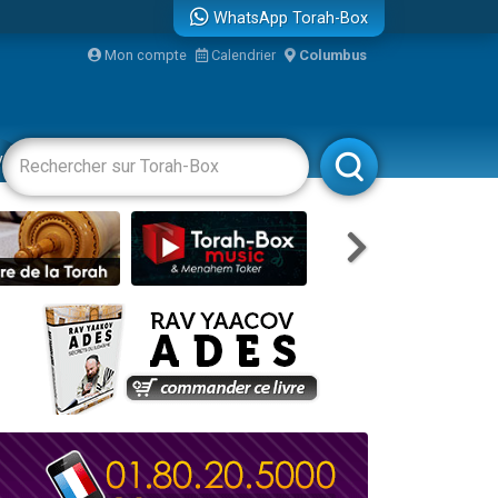
WhatsApp Torah-Box
Mon compte
Calendrier
Columbus
re
vertissements
Livres
Rabbanim