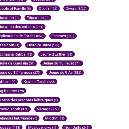
ouple et Famille
Deuil
Divers
(5)
(1102)
(5037)
ducation
Education
(1)
(1)
ducation des enfants
(244)
xplications de Torah
Femmes
(1058)
(316)
assidout
Histoire Juive
(4)
(189)
ochaana Rabba
Jeûne d'Esther
(18)
(69)
eûne de Guedalia
Jeûne du 10 Tévet
(51)
(74)
eûne du 17 Tamouz
Jeûne du 9 Av
(270)
(582)
abbala
Kriat haTorah
(4)
(220)
ag Baomer
(29)
e sens des prénoms hébraïques
(2)
imoud Torah
Mariage
(371)
(772)
élanges lait/viande
Middot
(1)
(69)
oussar
Musique juive
Non-Juifs
(154)
(1)
(249)