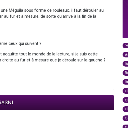
 a une Méguila sous forme de rouleaux, il faut dérouler au
r au fur et à mesure, de sorte qu'arrivé à la fin de la
même ceux qui suivent ?
'
 acquitte tout le monde de la lecture, si je suis cette
A
la droite au fur et à mesure que je déroule sur la gauche ?
B
B
B
C
C
RASNI
C
C
C