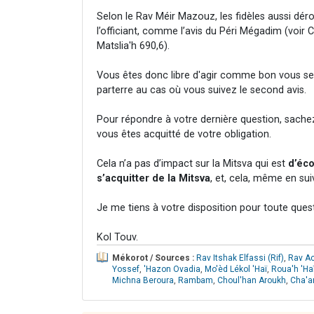
Selon le Rav Méir Mazouz, les fidèles aussi dér
l’officiant, comme l’avis du Péri Mégadim (voir
Matslia'h 690,6).
Vous êtes donc libre d'agir comme bon vous semb
parterre au cas où vous suivez le second avis.
Pour répondre à votre dernière question, sachez 
vous êtes acquitté de votre obligation.
Cela n’a pas d’impact sur la Mitsva qui est
d’éco
s’acquitter de la Mitsva
, et, cela, même en su
Je me tiens à votre disposition pour toute ques
Kol Touv.
Mékorot / Sources :
Rav Itshak Elfassi (Rif)
,
Rav Ac
Yossef
,
'Hazon Ovadia
,
Mo'èd Lékol 'Haï
,
Roua'h 'H
Michna Beroura
,
Rambam
,
Choul'han Aroukh
,
Cha'a