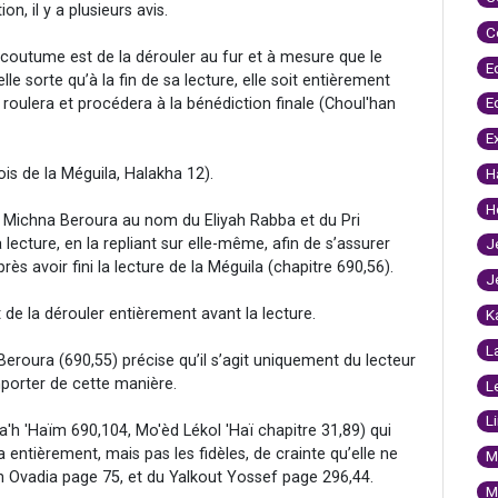
, il y a plusieurs avis.
C
a coutume est de la dérouler au fur et à mesure que le
E
lle sorte qu’à la fin de sa lecture, elle soit entièrement
E
 la roulera et procédera à la bénédiction finale (Choul'han
E
is de la Méguila, Halakha 12).
H
H
le Michna Beroura au nom du Eliyah Rabba et du Pri
 lecture, en la repliant sur elle-même, afin de s’assurer
J
près avoir fini la lecture de la Méguila (chapitre 690,56).
J
de la dérouler entièrement avant la lecture.
K
L
roura (690,55) précise qu’il s’agit uniquement du lecteur
mporter de cette manière.
L
L
a'h 'Haïm 690,104, Mo'èd Lékol 'Haï chapitre 31,89) qui
a entièrement, mais pas les fidèles, de crainte qu’elle ne
M
zon Ovadia page 75, et du Yalkout Yossef page 296,44.
M