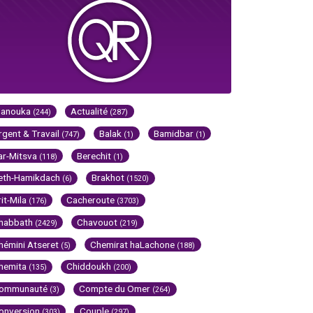
Hanouka
Actualité
(244)
(287)
rgent & Travail
Balak
Bamidbar
(747)
(1)
(1)
ar-Mitsva
Berechit
(118)
(1)
eth-Hamikdach
Brakhot
(6)
(1520)
rit-Mila
Cacheroute
(176)
(3703)
habbath
Chavouot
(2429)
(219)
hémini Atseret
Chemirat haLachone
(5)
(188)
hemita
Chiddoukh
(135)
(200)
ommunauté
Compte du Omer
(3)
(264)
onversion
Couple
(303)
(297)