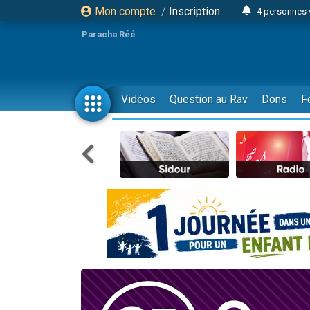
Mon compte
/
Inscription
4 personnes 
3 personnes 
Paracha Réé
Odaya vient 
3 personn
3 personn
Vidéos
Question au Rav
Dons
F
13 personnes
2 personnes 
30 perso
Il reste 
12 nouve
3 personnes 
2 personnes 
3 personnes 
2 nouvel
8 personn