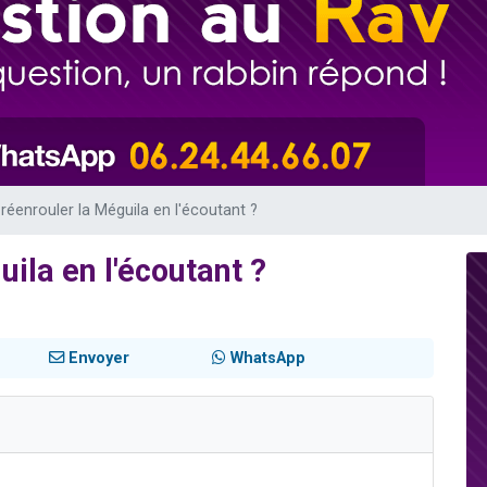
sion radio : Visions de grandeur n°104 : Le Chabbath et le Birkat Hamazone à 
 viennent de demander une bénédiction
de donner son Maasser
49 places pour étudier en groupe sur Zoom
 donner son Maasser
réenrouler la Méguila en l'écoutant ?
ila en l'écoutant ?
Envoyer
WhatsApp