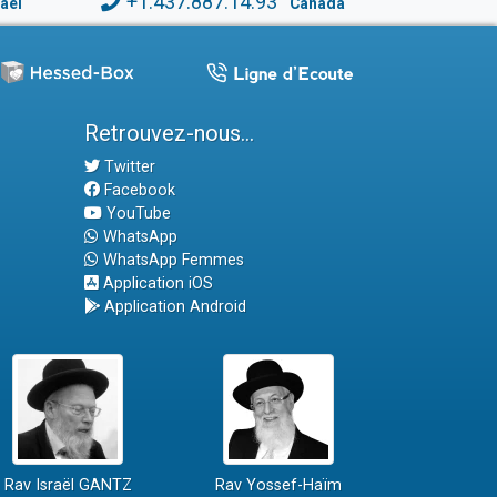
+1.437.887.14.93
raël
Canada
Retrouvez-nous...
Twitter
Facebook
YouTube
WhatsApp
WhatsApp Femmes
Application iOS
Application Android
Rav Israël GANTZ
Rav Yossef-Haïm