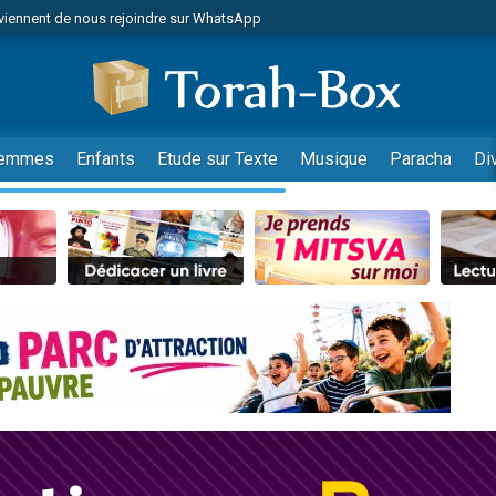
viennent de nous rejoindre sur WhatsApp
viennent de nous rejoindre sur WhatsApp
de donner son Maasser
es viennent de faire un don pour 5 jours de vacances aux Orphelins
es viennent de faire un don pour Diane, 80 ans, dans un appartement insalub
emmes
Enfants
Etude sur Texte
Musique
Paracha
Di
 viennent de demander une bénédiction
viennent de nous rejoindre sur WhatsApp
nnes viennent de faire un don pour Sauvez la jambe de Yohan
49 places pour étudier en groupe sur Zoom
lles musiques dans Torah-Box Music
viennent de nous rejoindre sur WhatsApp
viennent de nous rejoindre sur WhatsApp
viennent de nous rejoindre sur WhatsApp
les musiques dans Torah-Box Music
es viennent de faire un don pour Tsédaka : pauvres d'Israel