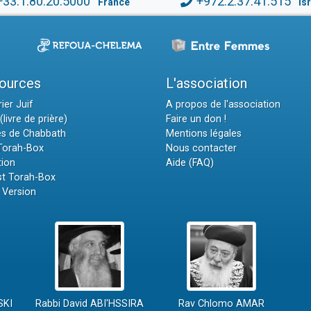
+33.1.80.20.5000
+972.2.37.41.515
France
Is
ources
L'association
ier Juif
A propos de l'association
(livre de prière)
Faire un don !
es de Chabbath
Mentions légales
 Torah-Box
Nous contacter
tion
Aide (FAQ)
t Torah-Box
 Version
SKI
Rabbi David ABI'HSSIRA
Rav Chlomo AMAR