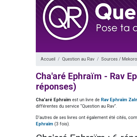
17 personnes
4 personnes 
Il reste 
Eva vient de
Eli vient de 
Accueil
Question au Rav
Sources / Mekoro
Cha'aré Ephraïm - Rav 
réponses)
Cha'aré Ephraïm
est un livre de
Rav Ephraïm Za
différentes du service "Question au Rav".
D'autres de ses livres ont également été cités, co
Ephraïm
(3 fois).