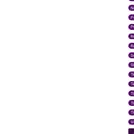
N
P
P
R
R
S
S
T
T
T
T
T
V