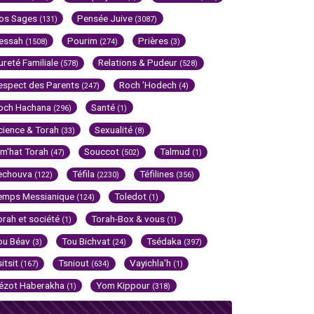
os Sages
Pensée Juive
(131)
(3087)
essah
Pourim
Prières
(1508)
(274)
(3)
ureté Familiale
Relations & Pudeur
(578)
(528)
espect des Parents
Roch 'Hodech
(247)
(4)
och Hachana
Santé
(296)
(1)
cience & Torah
Sexualité
(33)
(8)
im'hat Torah
Souccot
Talmud
(47)
(502)
(1)
echouva
Téfila
Téfilines
(122)
(2230)
(356)
emps Messianique
Toledot
(124)
(1)
orah et société
Torah-Box & vous
(1)
(1)
ou Béav
Tou Bichvat
Tsédaka
(3)
(24)
(397)
sitsit
Tsniout
Vayichla'h
(167)
(634)
(1)
ézot Haberakha
Yom Kippour
(1)
(318)