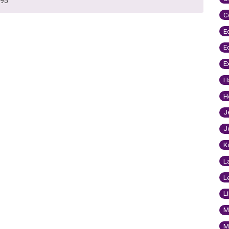
995
C
E
E
E
H
H
J
J
K
L
L
L
M
M