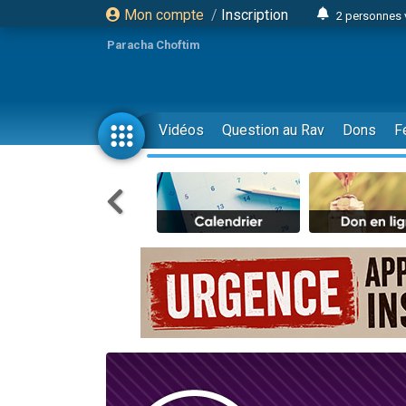
Mon compte
/
Inscription
2 personnes 
Lisbel Esthe
Paracha Choftim
3 person
2 personn
3 personnes 
Vidéos
Question au Rav
Dons
F
11 personnes
3 personn
Il reste 
2 personnes 
29 personnes
Il reste 
2 personnes 
6 personnes 
4 personn
2 personn