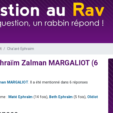
 viennent de demander une bénédiction
viennent de nous rejoindre sur WhatsApp
49 places pour étudier en groupe sur Zoom
 donner son Maasser
donner son Maasser
t
Cha'aré Ephraïm
Ephraïm Zalman MARGALIOT (6
lman MARGALIOT
. Il a été mentionné dans 6 réponses
mme :
Maté Ephraïm
(14 fois),
Beth Ephraïm
(5 fois),
Olélot