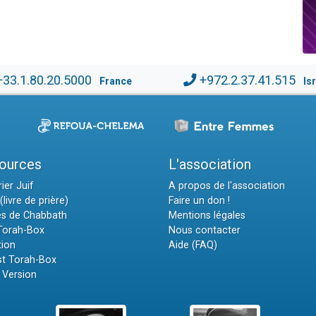
+33.1.80.20.5000
+972.2.37.41.515
France
Is
ources
L'association
ier Juif
A propos de l'association
(livre de prière)
Faire un don !
es de Chabbath
Mentions légales
 Torah-Box
Nous contacter
tion
Aide (FAQ)
t Torah-Box
 Version