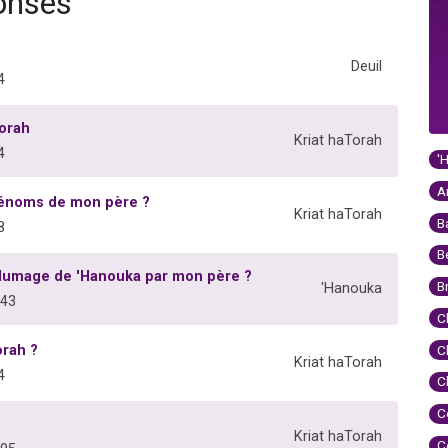
ponses
Deuil
4
Torah
Kriat haTorah
4
'
A
prénoms de mon père ?
Kriat haTorah
B
8
B
llumage de 'Hanouka par mon père ?
B
'Hanouka
243
C
orah ?
C
Kriat haTorah
4
C
C
Kriat haTorah
C