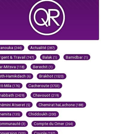
Hanouka
Actualité
(244)
(287)
rgent & Travail
Balak
Bamidbar
(747)
(1)
(1)
ar-Mitsva
Berechit
(118)
(1)
eth-Hamikdach
Brakhot
(6)
(1520)
rit-Mila
Cacheroute
(176)
(3703)
habbath
Chavouot
(2429)
(219)
hémini Atseret
Chemirat haLachone
(5)
(188)
hemita
Chiddoukh
(135)
(200)
ommunauté
Compte du Omer
(3)
(264)
onversion
Couple
(303)
(297)