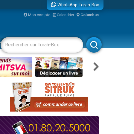
WhatsApp Torah-Box
Mon compte
Calendrier
Columbus
vertissements
Livres
Rabbanim
re
...