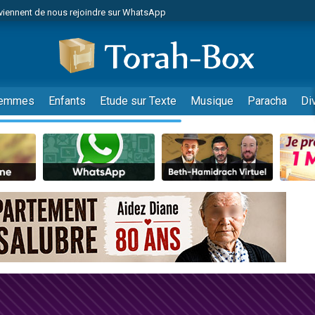
viennent de nous rejoindre sur WhatsApp
r vient de donner son Maasser
nes viennent de faire un don pour Événements Torah-Box
es viennent de faire un don pour Tsédaka : pauvres d'Israel
viennent de nous rejoindre sur WhatsApp
emmes
Enfants
Etude sur Texte
Musique
Paracha
Di
 viennent de demander une bénédiction
es viennent de faire un don pour Diane, 80 ans, dans un appartement insalub
49 places pour étudier en groupe sur Zoom
viennent de nous rejoindre sur WhatsApp
 viennent de demander une bénédiction
49 places pour étudier en groupe sur Zoom
viennent de nous rejoindre sur WhatsApp
viennent de nous rejoindre sur WhatsApp
es viennent de faire un don pour Reloger Rivka, 6 enfants, victime de violences
es viennent de faire un don pour 1 Journée de Vacances Pour les Enfants