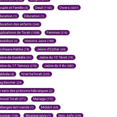
ouple et Famille
Deuil
Divers
(5)
(1102)
(5037)
ducation
Education
(1)
(1)
ducation des enfants
(244)
xplications de Torah
Femmes
(1058)
(316)
assidout
Histoire Juive
(4)
(189)
ochaana Rabba
Jeûne d'Esther
(18)
(69)
eûne de Guedalia
Jeûne du 10 Tévet
(51)
(74)
eûne du 17 Tamouz
Jeûne du 9 Av
(270)
(582)
abbala
Kriat haTorah
(4)
(220)
ag Baomer
(29)
e sens des prénoms hébraïques
(2)
imoud Torah
Mariage
(371)
(772)
élanges lait/viande
Middot
(1)
(69)
oussar
Musique juive
Non-Juifs
(154)
(1)
(249)