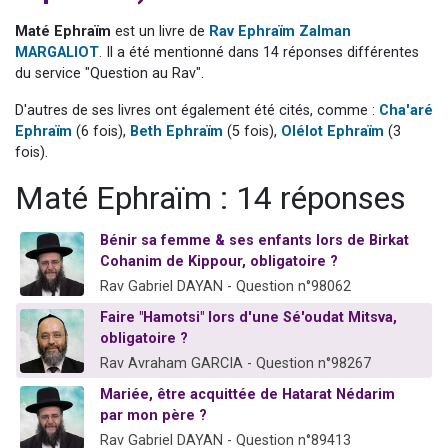
6 personnes viennent de faire un don pour 5 enfants déjà orphelins risquent de perdre leur maman
Maté Ephraïm
est un livre de
Rav Ephraïm Zalman
2 personnes viennent de faire un don pour Reloger Rivka, 6 enfants, victime de violences...
MARGALIOT
. Il a été mentionné dans 14 réponses différentes
du service "Question au Rav".
10 personnes viennent de demander une bénédiction
Il reste 49 places pour étudier en groupe sur Zoom
D'autres de ses livres ont également été cités, comme :
Cha'aré
Ephraïm
(6 fois),
Beth Ephraïm
(5 fois),
Olélot Ephraïm
(3
3 personnes viennent de faire un don pour Diane, 80 ans, dans un appartement insalubre
fois).
Maté Ephraïm : 14 réponses
Bénir sa femme & ses enfants lors de Birkat
Cohanim de Kippour, obligatoire ?
Rav Gabriel DAYAN - Question n°98062
Faire "Hamotsi" lors d'une Sé'oudat Mitsva,
obligatoire ?
Rav Avraham GARCIA - Question n°98267
Mariée, être acquittée de Hatarat Nédarim
par mon père ?
Rav Gabriel DAYAN - Question n°89413