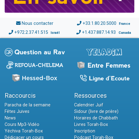
Nous contacter
+33.1.80.20.5000
France
+972.2.37.41.515
+1.437.887.14.93
Israël
Canada
Raccourcis
Ressources
Paracha de la semaine
Calendrier Juif
Fêtes Juives
Sidour (livre de prière)
News
Horaires de Chabbath
Cours Mp3-Vidéo
Livres Torah-Box
Yéchiva Torah-Box
Inscription
Dédicacer un cours
Podcast Torah-Box