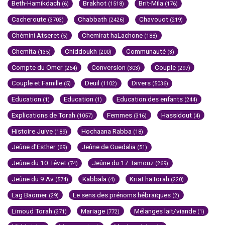
Beth-Hamikdach
Brakhot
Brit-Mila
(6)
(1518)
(176)
Cacheroute
Chabbath
Chavouot
(3703)
(2426)
(219)
Chémini Atseret
Chemirat haLachone
(5)
(188)
Chemita
Chiddoukh
Communauté
(135)
(200)
(3)
Compte du Omer
Conversion
Couple
(264)
(303)
(297)
Couple et Famille
Deuil
Divers
(5)
(1102)
(5036)
Education
Education
Education des enfants
(1)
(1)
(244)
Explications de Torah
Femmes
Hassidout
(1057)
(316)
(4)
Histoire Juive
Hochaana Rabba
(189)
(18)
Jeûne d'Esther
Jeûne de Guedalia
(69)
(51)
Jeûne du 10 Tévet
Jeûne du 17 Tamouz
(74)
(269)
Jeûne du 9 Av
Kabbala
Kriat haTorah
(574)
(4)
(220)
Lag Baomer
Le sens des prénoms hébraïques
(29)
(2)
Limoud Torah
Mariage
Mélanges lait/viande
(371)
(772)
(1)