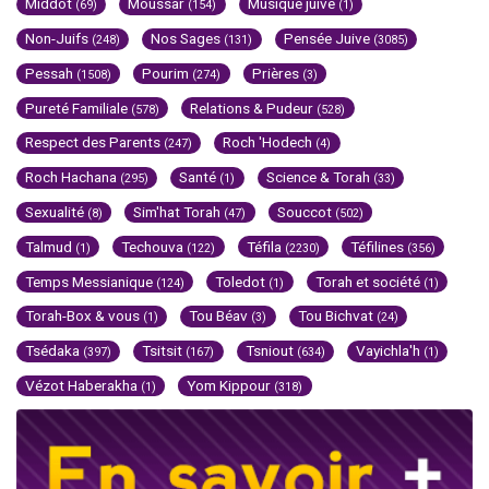
Middot
Moussar
Musique juive
(69)
(154)
(1)
Non-Juifs
Nos Sages
Pensée Juive
(248)
(131)
(3085)
Pessah
Pourim
Prières
(1508)
(274)
(3)
Pureté Familiale
Relations & Pudeur
(578)
(528)
Respect des Parents
Roch 'Hodech
(247)
(4)
Roch Hachana
Santé
Science & Torah
(295)
(1)
(33)
Sexualité
Sim'hat Torah
Souccot
(8)
(47)
(502)
Talmud
Techouva
Téfila
Téfilines
(1)
(122)
(2230)
(356)
Temps Messianique
Toledot
Torah et société
(124)
(1)
(1)
Torah-Box & vous
Tou Béav
Tou Bichvat
(1)
(3)
(24)
Tsédaka
Tsitsit
Tsniout
Vayichla'h
(397)
(167)
(634)
(1)
Vézot Haberakha
Yom Kippour
(1)
(318)