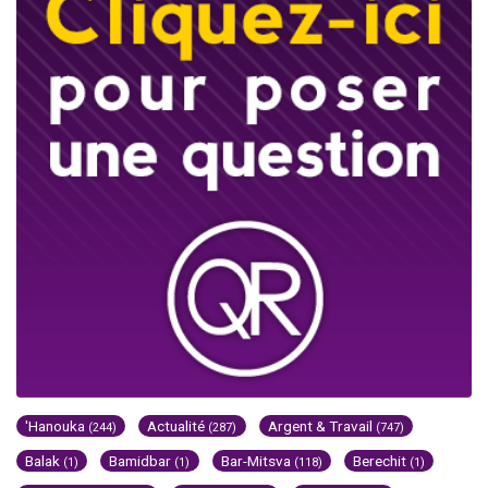
'Hanouka
Actualité
Argent & Travail
(244)
(287)
(747)
Balak
Bamidbar
Bar-Mitsva
Berechit
(1)
(1)
(118)
(1)