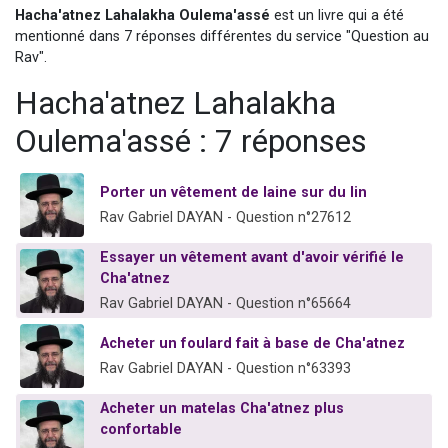
Hacha'atnez Lahalakha Oulema'assé
est un livre qui a été
13 personnes viennent de demander une bénédiction
mentionné dans 7 réponses différentes du service "Question au
30 personnes viennent de faire un don pour Sauvez la jambe de Yohan
Rav".
Il reste 49 places pour étudier en groupe sur Zoom
Hacha'atnez Lahalakha
12 nouvelles musiques dans Torah-Box Music
Oulema'assé : 7 réponses
29 personnes viennent de demander une bénédiction
Porter un vêtement de laine sur du lin
Rav Gabriel DAYAN - Question n°27612
Essayer un vêtement avant d'avoir vérifié le
Cha'atnez
Rav Gabriel DAYAN - Question n°65664
Acheter un foulard fait à base de Cha'atnez
Rav Gabriel DAYAN - Question n°63393
Acheter un matelas Cha'atnez plus
confortable