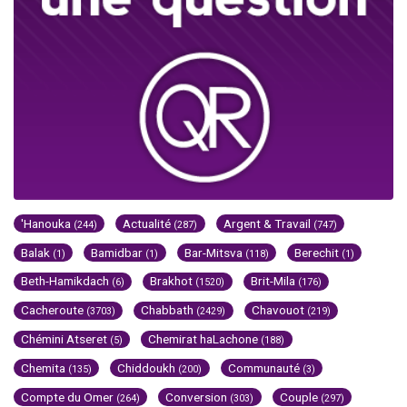
'Hanouka
Actualité
Argent & Travail
(244)
(287)
(747)
Balak
Bamidbar
Bar-Mitsva
Berechit
(1)
(1)
(118)
(1)
Beth-Hamikdach
Brakhot
Brit-Mila
(6)
(1520)
(176)
Cacheroute
Chabbath
Chavouot
(3703)
(2429)
(219)
Chémini Atseret
Chemirat haLachone
(5)
(188)
Chemita
Chiddoukh
Communauté
(135)
(200)
(3)
Compte du Omer
Conversion
Couple
(264)
(303)
(297)