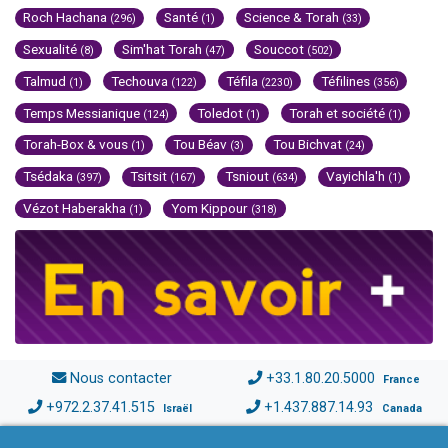
Roch Hachana
Santé
Science & Torah
(296)
(1)
(33)
Sexualité
Sim'hat Torah
Souccot
(8)
(47)
(502)
Talmud
Techouva
Téfila
Téfilines
(1)
(122)
(2230)
(356)
Temps Messianique
Toledot
Torah et société
(124)
(1)
(1)
Torah-Box & vous
Tou Béav
Tou Bichvat
(1)
(3)
(24)
Tsédaka
Tsitsit
Tsniout
Vayichla'h
(397)
(167)
(634)
(1)
Vézot Haberakha
Yom Kippour
(1)
(318)
Nous contacter
+33.1.80.20.5000
France
+972.2.37.41.515
+1.437.887.14.93
Israël
Canada