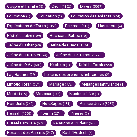
Couple et Famille
Deuil
Divers
(5)
(1102)
(5037)
Education
Education
Education des enfants
(1)
(1)
(244)
Explications de Torah
Femmes
Hassidout
(1058)
(316)
(4)
Histoire Juive
Hochaana Rabba
(189)
(18)
Jeûne d'Esther
Jeûne de Guedalia
(69)
(51)
Jeûne du 10 Tévet
Jeûne du 17 Tamouz
(74)
(270)
Jeûne du 9 Av
Kabbala
Kriat haTorah
(582)
(4)
(220)
Lag Baomer
Le sens des prénoms hébraïques
(29)
(2)
Limoud Torah
Mariage
Mélanges lait/viande
(371)
(772)
(1)
Middot
Moussar
Musique juive
(69)
(154)
(1)
Non-Juifs
Nos Sages
Pensée Juive
(249)
(131)
(3087)
Pessah
Pourim
Prières
(1508)
(274)
(3)
Pureté Familiale
Relations & Pudeur
(578)
(528)
Respect des Parents
Roch 'Hodech
(247)
(4)