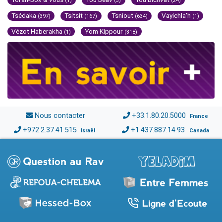
(1)
(3)
(24)
Tsédaka
Tsitsit
Tsniout
Vayichla'h
(397)
(167)
(634)
(1)
Vézot Haberakha
Yom Kippour
(1)
(318)
Nous contacter
+33.1.80.20.5000
France
+972.2.37.41.515
+1.437.887.14.93
Israël
Canada