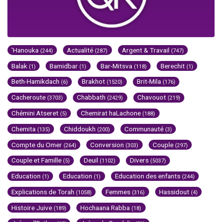
'Hanouka
Actualité
Argent & Travail
(244)
(287)
(747)
Balak
Bamidbar
Bar-Mitsva
Berechit
(1)
(1)
(118)
(1)
Beth-Hamikdach
Brakhot
Brit-Mila
(6)
(1520)
(176)
Cacheroute
Chabbath
Chavouot
(3703)
(2429)
(219)
Chémini Atseret
Chemirat haLachone
(5)
(188)
Chemita
Chiddoukh
Communauté
(135)
(200)
(3)
Compte du Omer
Conversion
Couple
(264)
(303)
(297)
Couple et Famille
Deuil
Divers
(5)
(1102)
(5037)
Education
Education
Education des enfants
(1)
(1)
(244)
Explications de Torah
Femmes
Hassidout
(1058)
(316)
(4)
Histoire Juive
Hochaana Rabba
(189)
(18)