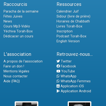
Raccourcis
Ressources
Paracha de la semaine
Calendrier Juif
Fêtes Juives
Sidour (livre de prière)
News
Horaires de Chabbath
Cours Mp3-Vidéo
Livres Torah-Box
Yéchiva Torah-Box
Inscription
Dédicacer un cours
Podcast Torah-Box
English Version
L'association
Retrouvez-nous...
A propos de l'association
Twitter
Faire un don !
Facebook
Mentions légales
YouTube
Nous contacter
WhatsApp
Aide (FAQ)
WhatsApp Femmes
Application iOS
Application Android