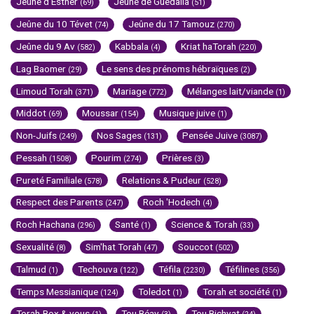
Jeûne d'Esther
Jeûne de Guedalia
(69)
(51)
Jeûne du 10 Tévet
Jeûne du 17 Tamouz
(74)
(270)
Jeûne du 9 Av
Kabbala
Kriat haTorah
(582)
(4)
(220)
Lag Baomer
Le sens des prénoms hébraïques
(29)
(2)
Limoud Torah
Mariage
Mélanges lait/viande
(371)
(772)
(1)
Middot
Moussar
Musique juive
(69)
(154)
(1)
Non-Juifs
Nos Sages
Pensée Juive
(249)
(131)
(3087)
Pessah
Pourim
Prières
(1508)
(274)
(3)
Pureté Familiale
Relations & Pudeur
(578)
(528)
Respect des Parents
Roch 'Hodech
(247)
(4)
Roch Hachana
Santé
Science & Torah
(296)
(1)
(33)
Sexualité
Sim'hat Torah
Souccot
(8)
(47)
(502)
Talmud
Techouva
Téfila
Téfilines
(1)
(122)
(2230)
(356)
Temps Messianique
Toledot
Torah et société
(124)
(1)
(1)
Torah-Box & vous
Tou Béav
Tou Bichvat