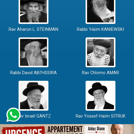
Rav Aharon L. STEINMAN
Rabbi 'Haïm KANIEWSKI
Rabbi David ABI'HSSIRA
Rav Chlomo AMAR
Rav Israël GANTZ
Rav Yossef-Haïm SITRUK