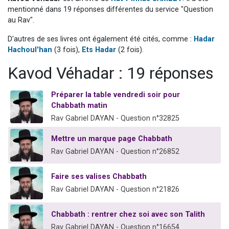
13 personnes viennent de demander une bénédiction
mentionné dans 19 réponses différentes du service "Question
au Rav".
30 personnes viennent de faire un don pour Sauvez la jambe de Yohan
D'autres de ses livres ont également été cités, comme :
Hadar
Il reste 49 places pour étudier en groupe sur Zoom
Hachoul'han
(3 fois),
Ets Hadar
(2 fois).
12 nouvelles musiques dans Torah-Box Music
Kavod Véhadar : 19 réponses
29 personnes viennent de demander une bénédiction
Préparer la table vendredi soir pour
Chabbath matin
Rav Gabriel DAYAN - Question n°32825
Mettre un marque page Chabbath
Rav Gabriel DAYAN - Question n°26852
Faire ses valises Chabbath
Rav Gabriel DAYAN - Question n°21826
Chabbath : rentrer chez soi avec son Talith
Rav Gabriel DAYAN - Question n°16654