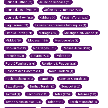
Jeûne d'Esther
Jeûne de Guedalia
(69)
(51)
Jeûne du 10 Tévet
Jeûne du 17 Tamouz
(74)
(270)
Jeûne du 9 Av
Kabbala
Kriat haTorah
(582)
(4)
(220)
Lag Baomer
Le sens des prénoms hébraïques
(29)
(2)
Limoud Torah
Mariage
Mélanges lait/viande
(371)
(772)
(1)
Middot
Moussar
Musique juive
(69)
(154)
(1)
Non-Juifs
Nos Sages
Pensée Juive
(249)
(131)
(3087)
Pessah
Pourim
Prières
(1508)
(274)
(3)
Pureté Familiale
Relations & Pudeur
(578)
(528)
Respect des Parents
Roch 'Hodech
(247)
(4)
Roch Hachana
Santé
Science & Torah
(296)
(1)
(33)
Sexualité
Sim'hat Torah
Souccot
(8)
(47)
(502)
Talmud
Techouva
Téfila
Téfilines
(1)
(122)
(2230)
(356)
Temps Messianique
Toledot
Torah et société
(124)
(1)
(1)