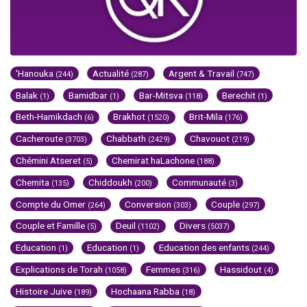
'Hanouka
Actualité
Argent & Travail
(244)
(287)
(747)
Balak
Bamidbar
Bar-Mitsva
Berechit
(1)
(1)
(118)
(1)
Beth-Hamikdach
Brakhot
Brit-Mila
(6)
(1520)
(176)
Cacheroute
Chabbath
Chavouot
(3703)
(2429)
(219)
Chémini Atseret
Chemirat haLachone
(5)
(188)
Chemita
Chiddoukh
Communauté
(135)
(200)
(3)
Compte du Omer
Conversion
Couple
(264)
(303)
(297)
Couple et Famille
Deuil
Divers
(5)
(1102)
(5037)
Education
Education
Education des enfants
(1)
(1)
(244)
Explications de Torah
Femmes
Hassidout
(1058)
(316)
(4)
Histoire Juive
Hochaana Rabba
(189)
(18)