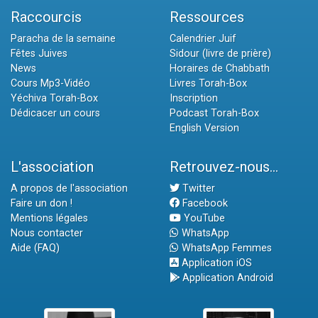
Raccourcis
Ressources
Paracha de la semaine
Calendrier Juif
Fêtes Juives
Sidour (livre de prière)
News
Horaires de Chabbath
Cours Mp3-Vidéo
Livres Torah-Box
Yéchiva Torah-Box
Inscription
Dédicacer un cours
Podcast Torah-Box
English Version
L'association
Retrouvez-nous...
A propos de l'association
Twitter
Faire un don !
Facebook
Mentions légales
YouTube
Nous contacter
WhatsApp
Aide (FAQ)
WhatsApp Femmes
Application iOS
Application Android