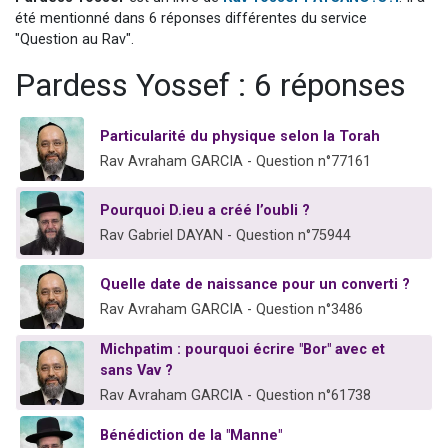
Il reste 49 places pour étudier en groupe sur Zoom
été mentionné dans 6 réponses différentes du service
"Question au Rav".
12 nouvelles musiques dans Torah-Box Music
Pardess Yossef : 6 réponses
3 personnes viennent de nous rejoindre sur WhatsApp
2 personnes viennent de nous rejoindre sur WhatsApp
Particularité du physique selon la Torah
2 personnes viennent de nous rejoindre sur WhatsApp
Rav Avraham GARCIA - Question n°77161
Pourquoi D.ieu a créé l’oubli ?
Rav Gabriel DAYAN - Question n°75944
Quelle date de naissance pour un converti ?
Rav Avraham GARCIA - Question n°3486
Michpatim : pourquoi écrire "Bor" avec et
sans Vav ?
Rav Avraham GARCIA - Question n°61738
Bénédiction de la "Manne"