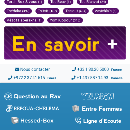
Torah-Box & vous
Tou Béav
Tou Bichvat
(1)
(3)
(24)
Tsédaka
Tsitsit
Tsniout
Vayichla'h
(397)
(167)
(634)
(1)
Vézot Haberakha
Yom Kippour
(1)
(318)
Nous contacter
+33.1.80.20.5000
France
+972.2.37.41.515
+1.437.887.14.93
Israël
Canada