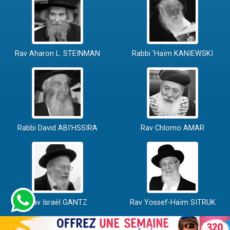
Rav Aharon L. STEINMAN
Rabbi 'Haïm KANIEWSKI
Rabbi David ABI'HSSIRA
Rav Chlomo AMAR
Rav Israël GANTZ
Rav Yossef-Haïm SITRUK