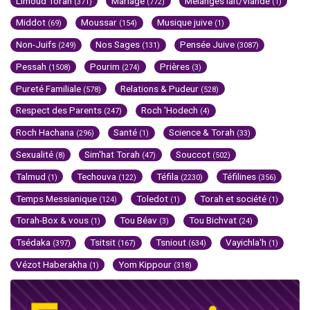
Limoud Torah
Mariage
Mélanges lait/viande
(371)
(772)
(1)
Middot
Moussar
Musique juive
(69)
(154)
(1)
Non-Juifs
Nos Sages
Pensée Juive
(249)
(131)
(3087)
Pessah
Pourim
Prières
(1508)
(274)
(3)
Pureté Familiale
Relations & Pudeur
(578)
(528)
Respect des Parents
Roch 'Hodech
(247)
(4)
Roch Hachana
Santé
Science & Torah
(296)
(1)
(33)
Sexualité
Sim'hat Torah
Souccot
(8)
(47)
(502)
Talmud
Techouva
Téfila
Téfilines
(1)
(122)
(2230)
(356)
Temps Messianique
Toledot
Torah et société
(124)
(1)
(1)
Torah-Box & vous
Tou Béav
Tou Bichvat
(1)
(3)
(24)
Tsédaka
Tsitsit
Tsniout
Vayichla'h
(397)
(167)
(634)
(1)
Vézot Haberakha
Yom Kippour
(1)
(318)