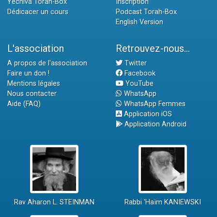
Yéchiva Torah-Box
Inscription
Dédicacer un cours
Podcast Torah-Box
English Version
L'association
Retrouvez-nous...
A propos de l'association
Twitter
Faire un don !
Facebook
Mentions légales
YouTube
Nous contacter
WhatsApp
Aide (FAQ)
WhatsApp Femmes
Application iOS
Application Android
Rav Aharon L. STEINMAN
Rabbi 'Haïm KANIEWSKI