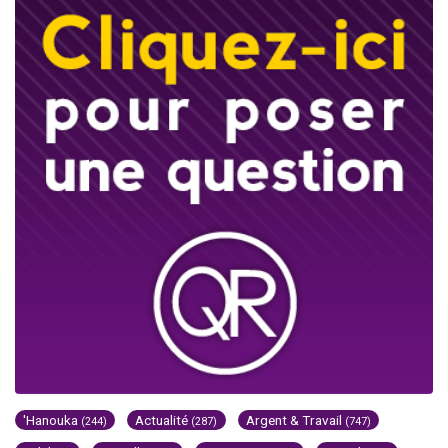
'Hanouka
Actualité
Argent & Travail
(244)
(287)
(747)