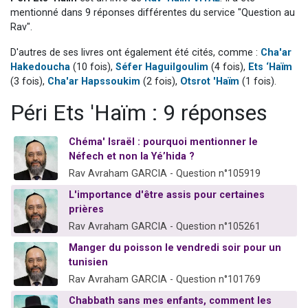
2 personnes viennent de nous rejoindre sur WhatsApp
mentionné dans 9 réponses différentes du service "Question au
Rav".
13 personnes viennent de demander une bénédiction
D'autres de ses livres ont également été cités, comme :
Cha'ar
Il reste 49 places pour étudier en groupe sur Zoom
Hakedoucha
(10 fois),
Séfer Haguilgoulim
(4 fois),
Ets ‘Haïm
12 nouvelles musiques dans Torah-Box Music
(3 fois),
Cha'ar Hapssoukim
(2 fois),
Otsrot 'Haïm
(1 fois).
2 personnes viennent de nous rejoindre sur WhatsApp
Péri Ets 'Haïm : 9 réponses
Chéma' Israël : pourquoi mentionner le
Néfech et non la Yé’hida ?
Rav Avraham GARCIA - Question n°105919
L'importance d'être assis pour certaines
prières
Rav Avraham GARCIA - Question n°105261
Manger du poisson le vendredi soir pour un
tunisien
Rav Avraham GARCIA - Question n°101769
Chabbath sans mes enfants, comment les