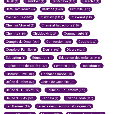
Balak
Bamidbar
Bar-Mitsva
Berechit
(1)
(1)
(118)
(1)
Beth-Hamikdach
Brakhot
Brit-Mila
(6)
(1520)
(176)
Cacheroute
Chabbath
Chavouot
(3703)
(2429)
(219)
Chémini Atseret
Chemirat haLachone
(5)
(188)
Chemita
Chiddoukh
Communauté
(135)
(200)
(3)
Compte du Omer
Conversion
Couple
(264)
(303)
(297)
Couple et Famille
Deuil
Divers
(5)
(1102)
(5037)
Education
Education
Education des enfants
(1)
(1)
(244)
Explications de Torah
Femmes
Hassidout
(1058)
(316)
(4)
Histoire Juive
Hochaana Rabba
(189)
(18)
Jeûne d'Esther
Jeûne de Guedalia
(69)
(51)
Jeûne du 10 Tévet
Jeûne du 17 Tamouz
(74)
(270)
Jeûne du 9 Av
Kabbala
Kriat haTorah
(582)
(4)
(220)
Lag Baomer
Le sens des prénoms hébraïques
(29)
(2)