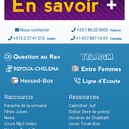
Nous contacter
+33.1.80.20.5000
France
+972.2.37.41.515
+1.437.887.14.93
Israël
Canada
Raccourcis
Ressources
Paracha de la semaine
Calendrier Juif
Fêtes Juives
Sidour (livre de prière)
News
Horaires de Chabbath
Cours Mp3-Vidéo
Livres Torah-Box