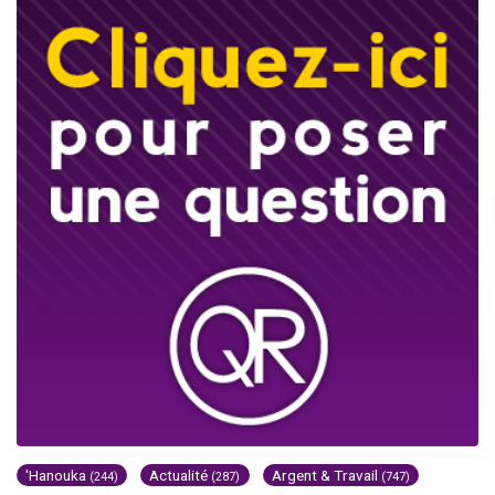
'Hanouka
Actualité
Argent & Travail
(244)
(287)
(747)