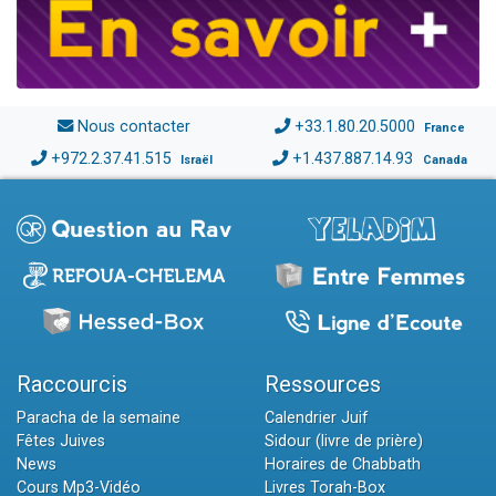
Nous contacter
+33.1.80.20.5000
France
+972.2.37.41.515
+1.437.887.14.93
Israël
Canada
Raccourcis
Ressources
Paracha de la semaine
Calendrier Juif
Fêtes Juives
Sidour (livre de prière)
News
Horaires de Chabbath
Cours Mp3-Vidéo
Livres Torah-Box