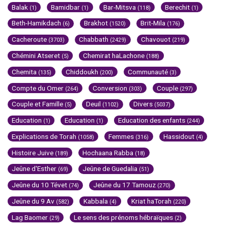
Balak
Bamidbar
Bar-Mitsva
Berechit
(1)
(1)
(118)
(1)
Beth-Hamikdach
Brakhot
Brit-Mila
(6)
(1520)
(176)
Cacheroute
Chabbath
Chavouot
(3703)
(2429)
(219)
Chémini Atseret
Chemirat haLachone
(5)
(188)
Chemita
Chiddoukh
Communauté
(135)
(200)
(3)
Compte du Omer
Conversion
Couple
(264)
(303)
(297)
Couple et Famille
Deuil
Divers
(5)
(1102)
(5037)
Education
Education
Education des enfants
(1)
(1)
(244)
Explications de Torah
Femmes
Hassidout
(1058)
(316)
(4)
Histoire Juive
Hochaana Rabba
(189)
(18)
Jeûne d'Esther
Jeûne de Guedalia
(69)
(51)
Jeûne du 10 Tévet
Jeûne du 17 Tamouz
(74)
(270)
Jeûne du 9 Av
Kabbala
Kriat haTorah
(582)
(4)
(220)
Lag Baomer
Le sens des prénoms hébraïques
(29)
(2)