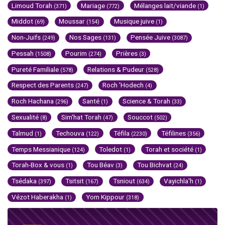
Limoud Torah
Mariage
Mélanges lait/viande
(371)
(772)
(1)
Middot
Moussar
Musique juive
(69)
(154)
(1)
Non-Juifs
Nos Sages
Pensée Juive
(249)
(131)
(3087)
Pessah
Pourim
Prières
(1508)
(274)
(3)
Pureté Familiale
Relations & Pudeur
(578)
(528)
Respect des Parents
Roch 'Hodech
(247)
(4)
Roch Hachana
Santé
Science & Torah
(296)
(1)
(33)
Sexualité
Sim'hat Torah
Souccot
(8)
(47)
(502)
Talmud
Techouva
Téfila
Téfilines
(1)
(122)
(2230)
(356)
Temps Messianique
Toledot
Torah et société
(124)
(1)
(1)
Torah-Box & vous
Tou Béav
Tou Bichvat
(1)
(3)
(24)
Tsédaka
Tsitsit
Tsniout
Vayichla'h
(397)
(167)
(634)
(1)
Vézot Haberakha
Yom Kippour
(1)
(318)