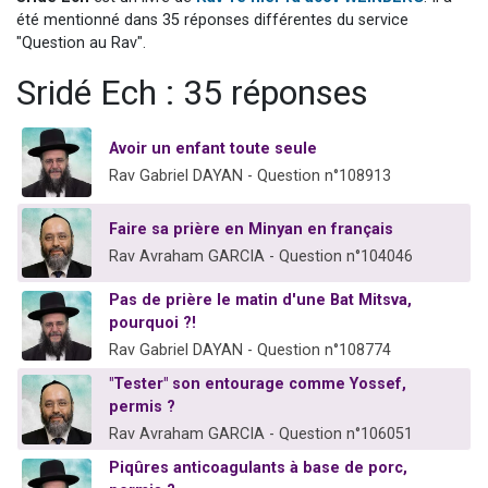
Nouvelle émission radio : Visions de grandeur n°104 : Le Chabbath et le Birkat Hamazone à travers le temps
été mentionné dans 35 réponses différentes du service
"Question au Rav".
61 personnes viennent de demander une bénédiction
Sridé Ech : 35 réponses
Ariel vient de donner son Maasser
Il reste 49 places pour étudier en groupe sur Zoom
Avoir un enfant toute seule
Eva vient de donner son Maasser
Rav Gabriel DAYAN - Question n°108913
Faire sa prière en Minyan en français
Rav Avraham GARCIA - Question n°104046
Pas de prière le matin d'une Bat Mitsva,
pourquoi ?!
Rav Gabriel DAYAN - Question n°108774
"Tester" son entourage comme Yossef,
permis ?
Rav Avraham GARCIA - Question n°106051
Piqûres anticoagulants à base de porc,