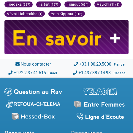
Tsédaka
Tsitsit
Tsniout
Vayichla'h
(397)
(167)
(634)
(1)
Vézot Haberakha
Yom Kippour
(1)
(318)
Nous contacter
+33.1.80.20.5000
France
+972.2.37.41.515
+1.437.887.14.93
Israël
Canada