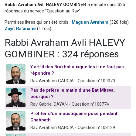
Rabbi Avraham Avli HALEVY GOMBINER
a été cité dans 325
3 personnes viennent de faire un don pour 5 jours de vacances aux Orphelins
réponses du service "Question au Rav".
Odaya vient de donner son Maasser
Parmi ses livres qui ont été cités :
Maguen Avraham
(320 fois),
2 personnes viennent de faire un don pour Tsédaka : pauvres d'Israel
Zayit Ra'anane
(1 fois).
3 personnes viennent de nous rejoindre sur WhatsApp
Rabbi Avraham Avli HALEVY
11 personnes viennent de demander une bénédiction
GOMBINER : 324 réponses
Y a-t-il des Brakhot auxquelles il ne faut pas
répondre ?
Rav Avraham GARCIA - Question n°109070
Pas de prière le matin d'une Bat Mitsva,
pourquoi ?!
Rav Gabriel DAYAN - Question n°108774
Profiter d'un moustiquaire posé pendant
Chabbath
Rav Avraham GARCIA - Question n°108129