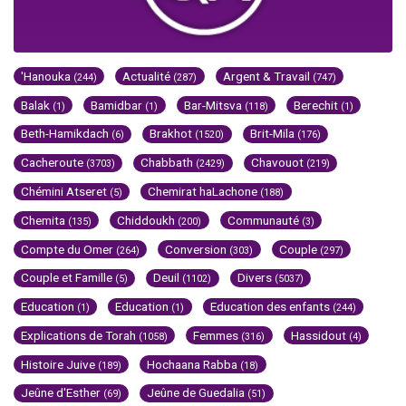
'Hanouka
Actualité
Argent & Travail
(244)
(287)
(747)
Balak
Bamidbar
Bar-Mitsva
Berechit
(1)
(1)
(118)
(1)
Beth-Hamikdach
Brakhot
Brit-Mila
(6)
(1520)
(176)
Cacheroute
Chabbath
Chavouot
(3703)
(2429)
(219)
Chémini Atseret
Chemirat haLachone
(5)
(188)
Chemita
Chiddoukh
Communauté
(135)
(200)
(3)
Compte du Omer
Conversion
Couple
(264)
(303)
(297)
Couple et Famille
Deuil
Divers
(5)
(1102)
(5037)
Education
Education
Education des enfants
(1)
(1)
(244)
Explications de Torah
Femmes
Hassidout
(1058)
(316)
(4)
Histoire Juive
Hochaana Rabba
(189)
(18)
Jeûne d'Esther
Jeûne de Guedalia
(69)
(51)