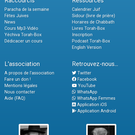
Raccourcis
Ressources
Paracha de la semaine
Calendrier Juif
Fêtes Juives
Sidour (livre de prière)
News
Horaires de Chabbath
Cours Mp3-Vidéo
Livres Torah-Box
Yéchiva Torah-Box
Inscription
Dédicacer un cours
Podcast Torah-Box
English Version
L'association
Retrouvez-nous...
A propos de l'association
Twitter
Faire un don !
Facebook
Mentions légales
YouTube
Nous contacter
WhatsApp
Aide (FAQ)
WhatsApp Femmes
Application iOS
Application Android