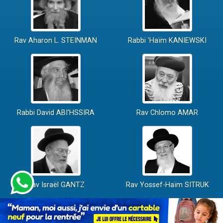
Rav Aharon L. STEINMAN
Rabbi 'Haïm KANIEWSKI
Rabbi David ABI'HSSIRA
Rav Chlomo AMAR
Rav Israël GANTZ
Rav Yossef-Haïm SITRUK