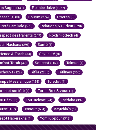
os Sages
Pensée Juive
(131)
(3087)
essah
Pourim
Prières
(1508)
(274)
(3)
ureté Familiale
Relations & Pudeur
(578)
(528)
espect des Parents
Roch 'Hodech
(247)
(4)
och Hachana
Santé
(296)
(1)
cience & Torah
Sexualité
(33)
(8)
im'hat Torah
Souccot
Talmud
(47)
(502)
(1)
echouva
Téfila
Téfilines
(122)
(2230)
(356)
emps Messianique
Toledot
(124)
(1)
orah et société
Torah-Box & vous
(1)
(1)
ou Béav
Tou Bichvat
Tsédaka
(3)
(24)
(397)
sitsit
Tsniout
Vayichla'h
(167)
(634)
(1)
ézot Haberakha
Yom Kippour
(1)
(318)