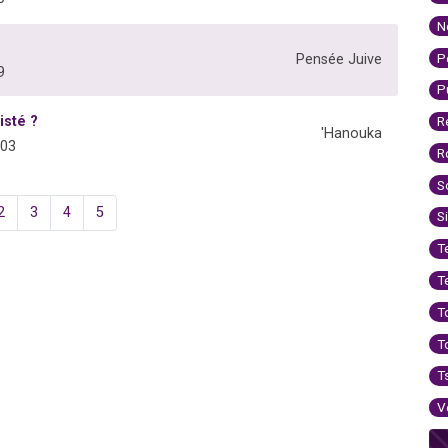
N
P
Pensée Juive
9
P
isté ?
R
'Hanouka
903
R
S
2
3
4
5
S
T
T
T
T
T
V