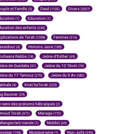
ouple et Famille
Deuil
Divers
(5)
(1102)
(5037)
ducation
Education
(1)
(1)
ducation des enfants
(244)
xplications de Torah
Femmes
(1058)
(316)
assidout
Histoire Juive
(4)
(189)
ochaana Rabba
Jeûne d'Esther
(18)
(69)
eûne de Guedalia
Jeûne du 10 Tévet
(51)
(74)
eûne du 17 Tamouz
Jeûne du 9 Av
(270)
(582)
abbala
Kriat haTorah
(4)
(220)
ag Baomer
(29)
e sens des prénoms hébraïques
(2)
imoud Torah
Mariage
(371)
(772)
élanges lait/viande
Middot
(1)
(69)
oussar
Musique juive
Non-Juifs
(154)
(1)
(249)