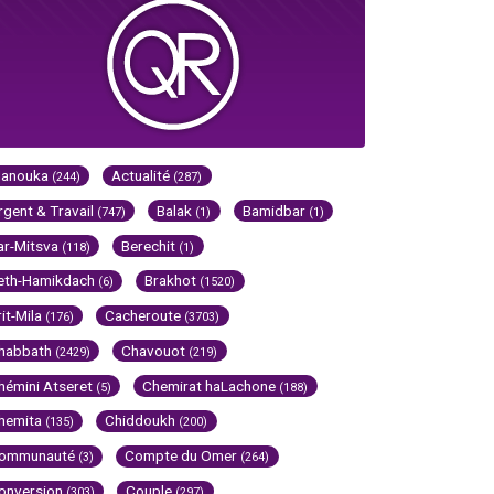
Hanouka
Actualité
(244)
(287)
rgent & Travail
Balak
Bamidbar
(747)
(1)
(1)
ar-Mitsva
Berechit
(118)
(1)
eth-Hamikdach
Brakhot
(6)
(1520)
rit-Mila
Cacheroute
(176)
(3703)
habbath
Chavouot
(2429)
(219)
hémini Atseret
Chemirat haLachone
(5)
(188)
hemita
Chiddoukh
(135)
(200)
ommunauté
Compte du Omer
(3)
(264)
onversion
Couple
(303)
(297)