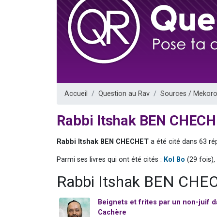
13 personnes
30 perso
Il reste 
12 nouve
29 personnes
Accueil
Question au Rav
Sources / Mekoro
Rabbi Itshak BEN CHEC
Rabbi Itshak BEN CHECHET
a été cité dans 63 ré
Parmi ses livres qui ont été cités :
Kol Bo
(29 fois),
Rabbi Itshak BEN CHEC
Beignets et frites par un non-juif
Cachère