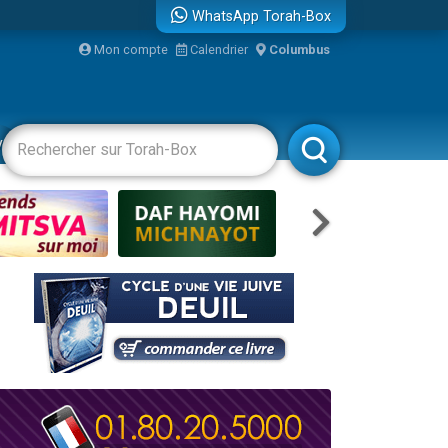
WhatsApp Torah-Box
bre
Mon compte
Calendrier
Columbus
...
vertissements
Livres
Rabbanim