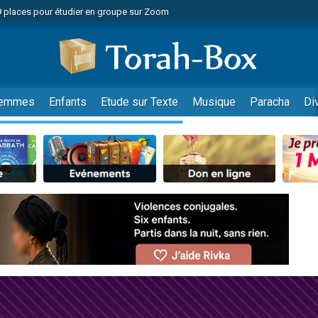
49 places pour étudier en groupe sur Zoom
nes viennent de faire un don pour Diane, 80 ans, dans un appartement insalu
viennent de nous rejoindre sur WhatsApp
viennent de nous rejoindre sur WhatsApp
es viennent de faire un don pour Reloger Rivka, 6 enfants, victime de violences
emmes
Enfants
Etude sur Texte
Musique
Paracha
Di
es viennent de faire un don pour 1 Journée de Vacances Pour les Enfants
 viennent de demander une bénédiction
viennent de nous rejoindre sur WhatsApp
49 places pour étudier en groupe sur Zoom
 donner son Maasser
viennent de nous rejoindre sur WhatsApp
viennent de nous rejoindre sur WhatsApp
de donner son Maasser
es viennent de faire un don pour 5 jours de vacances aux Orphelins
viennent de nous rejoindre sur WhatsApp