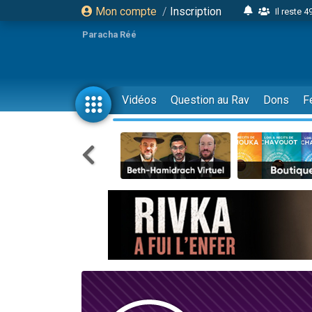
Mon compte
/
Inscription
Il reste 
16 person
Paracha Réé
2 personnes 
6 personnes 
4 personn
Vidéos
Question au Rav
Dons
F
2 personn
17 personnes
4 personnes 
Il reste 
Eva vient de
4 personnes 
3 personnes 
Odaya vient 
3 personn
2 personnes 