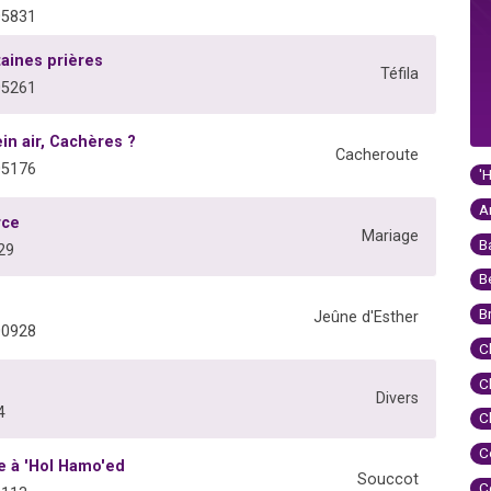
05831
taines prières
Téfila
05261
in air, Cachères ?
Cacheroute
05176
'
A
rce
Mariage
B
29
B
B
Jeûne d'Esther
00928
C
C
Divers
4
C
C
e à 'Hol Hamo'ed
Souccot
C