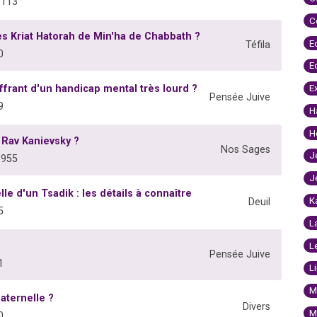
8113
C
ès Kriat Hatorah de Min'ha de Chabbath ?
E
Téfila
0
E
E
frant d'un handicap mental très lourd ?
Pensée Juive
9
H
H
 Rav Kanievsky ?
Nos Sages
J
3955
J
le d'un Tsadik : les détails à connaître
K
Deuil
5
L
L
Pensée Juive
1
L
M
aternelle ?
Divers
M
0