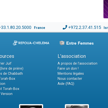
+33.1.80.20.5000
+972.2.37.41.515
France
Is
ources
L'association
ier Juif
A propos de l'association
(livre de prière)
Faire un don !
es de Chabbath
Mentions légales
 Torah-Box
Nous contacter
tion
Aide (FAQ)
t Torah-Box
 Version