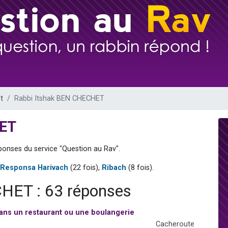
 viennent de demander une bénédiction
nnes viennent de faire un don pour Sauvez la jambe de Yohan
49 places pour étudier en groupe sur Zoom
lles musiques dans Torah-Box Music
 viennent de demander une bénédiction
t
Rabbi Itshak BEN CHECHET
HET
ponses du service "Question au Rav".
Responsa Harivach
(22 fois),
Ribach
(8 fois).
HET : 63 réponses
 dans un restaurant ou une boulangerie
Cacheroute