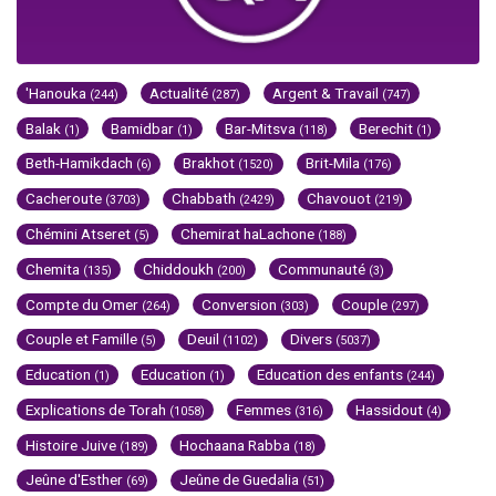
'Hanouka
Actualité
Argent & Travail
(244)
(287)
(747)
Balak
Bamidbar
Bar-Mitsva
Berechit
(1)
(1)
(118)
(1)
Beth-Hamikdach
Brakhot
Brit-Mila
(6)
(1520)
(176)
Cacheroute
Chabbath
Chavouot
(3703)
(2429)
(219)
Chémini Atseret
Chemirat haLachone
(5)
(188)
Chemita
Chiddoukh
Communauté
(135)
(200)
(3)
Compte du Omer
Conversion
Couple
(264)
(303)
(297)
Couple et Famille
Deuil
Divers
(5)
(1102)
(5037)
Education
Education
Education des enfants
(1)
(1)
(244)
Explications de Torah
Femmes
Hassidout
(1058)
(316)
(4)
Histoire Juive
Hochaana Rabba
(189)
(18)
Jeûne d'Esther
Jeûne de Guedalia
(69)
(51)