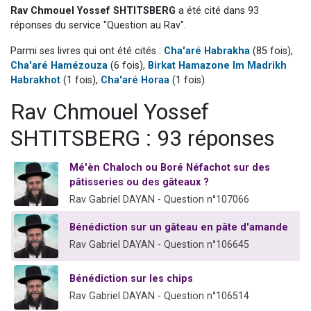
Rav Chmouel Yossef SHTITSBERG
a été cité dans 93
13 personnes viennent de demander une bénédiction
réponses du service "Question au Rav".
30 personnes viennent de faire un don pour Sauvez la jambe de Yohan
Parmi ses livres qui ont été cités :
Cha'aré Habrakha
(85 fois),
Il reste 49 places pour étudier en groupe sur Zoom
Cha'aré Hamézouza
(6 fois),
Birkat Hamazone Im Madrikh
12 nouvelles musiques dans Torah-Box Music
Habrakhot
(1 fois),
Cha'aré Horaa
(1 fois).
29 personnes viennent de demander une bénédiction
Rav Chmouel Yossef
SHTITSBERG : 93 réponses
Mé'èn Chaloch ou Boré Néfachot sur des
pâtisseries ou des gâteaux ?
Rav Gabriel DAYAN - Question n°107066
Bénédiction sur un gâteau en pâte d'amande
Rav Gabriel DAYAN - Question n°106645
Bénédiction sur les chips
Rav Gabriel DAYAN - Question n°106514