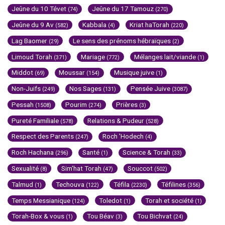
Jeûne du 10 Tévet
Jeûne du 17 Tamouz
(74)
(270)
Jeûne du 9 Av
Kabbala
Kriat haTorah
(582)
(4)
(220)
Lag Baomer
Le sens des prénoms hébraïques
(29)
(2)
Limoud Torah
Mariage
Mélanges lait/viande
(371)
(772)
(1)
Middot
Moussar
Musique juive
(69)
(154)
(1)
Non-Juifs
Nos Sages
Pensée Juive
(249)
(131)
(3087)
Pessah
Pourim
Prières
(1508)
(274)
(3)
Pureté Familiale
Relations & Pudeur
(578)
(528)
Respect des Parents
Roch 'Hodech
(247)
(4)
Roch Hachana
Santé
Science & Torah
(296)
(1)
(33)
Sexualité
Sim'hat Torah
Souccot
(8)
(47)
(502)
Talmud
Techouva
Téfila
Téfilines
(1)
(122)
(2230)
(356)
Temps Messianique
Toledot
Torah et société
(124)
(1)
(1)
Torah-Box & vous
Tou Béav
Tou Bichvat
(1)
(3)
(24)