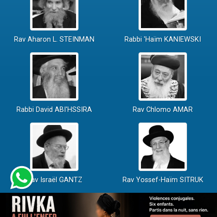
Rav Aharon L. STEINMAN
Rabbi 'Haïm KANIEWSKI
Rabbi David ABI'HSSIRA
Rav Chlomo AMAR
Rav Israël GANTZ
Rav Yossef-Haïm SITRUK