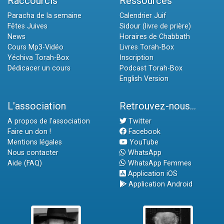
Raccourcis
Ressources
Paracha de la semaine
Calendrier Juif
Fêtes Juives
Sidour (livre de prière)
News
Horaires de Chabbath
Cours Mp3-Vidéo
Livres Torah-Box
Yéchiva Torah-Box
Inscription
Dédicacer un cours
Podcast Torah-Box
English Version
L'association
Retrouvez-nous...
A propos de l'association
Twitter
Faire un don !
Facebook
Mentions légales
YouTube
Nous contacter
WhatsApp
Aide (FAQ)
WhatsApp Femmes
Application iOS
Application Android