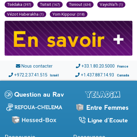
Tsédaka
Tsitsit
Tsniout
Vayichla'h
(397)
(167)
(634)
(1)
Vézot Haberakha
Yom Kippour
(1)
(318)
Nous contacter
+33.1.80.20.5000
France
+972.2.37.41.515
+1.437.887.14.93
Israël
Canada