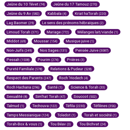
Jeûne du 10 Tévet
Jeûne du 17 Tamouz
(74)
(270)
Jeûne du 9 Av
Kabbala
Kriat haTorah
(582)
(4)
(220)
Lag Baomer
Le sens des prénoms hébraïques
(29)
(2)
Limoud Torah
Mariage
Mélanges lait/viande
(371)
(772)
(1)
Middot
Moussar
Musique juive
(69)
(154)
(1)
Non-Juifs
Nos Sages
Pensée Juive
(249)
(131)
(3087)
Pessah
Pourim
Prières
(1508)
(274)
(3)
Pureté Familiale
Relations & Pudeur
(578)
(528)
Respect des Parents
Roch 'Hodech
(247)
(4)
Roch Hachana
Santé
Science & Torah
(296)
(1)
(33)
Sexualité
Sim'hat Torah
Souccot
(8)
(47)
(502)
Talmud
Techouva
Téfila
Téfilines
(1)
(122)
(2230)
(356)
Temps Messianique
Toledot
Torah et société
(124)
(1)
(1)
Torah-Box & vous
Tou Béav
Tou Bichvat
(1)
(3)
(24)