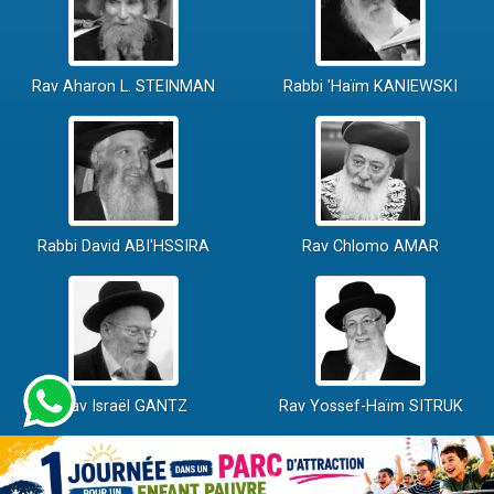
Rav Aharon L. STEINMAN
Rabbi 'Haïm KANIEWSKI
Rabbi David ABI'HSSIRA
Rav Chlomo AMAR
Rav Israël GANTZ
Rav Yossef-Haïm SITRUK