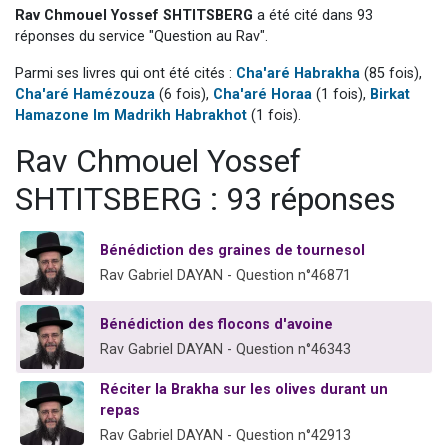
Rav Chmouel Yossef SHTITSBERG
a été cité dans 93
Nouvelle émission radio : Visions de grandeur n°104 : Le Chabbath et le Birkat Hamazone à travers le temps
réponses du service "Question au Rav".
61 personnes viennent de demander une bénédiction
Parmi ses livres qui ont été cités :
Cha'aré Habrakha
(85 fois),
Ariel vient de donner son Maasser
Cha'aré Hamézouza
(6 fois),
Cha'aré Horaa
(1 fois),
Birkat
Il reste 49 places pour étudier en groupe sur Zoom
Hamazone Im Madrikh Habrakhot
(1 fois).
Eva vient de donner son Maasser
Rav Chmouel Yossef
SHTITSBERG : 93 réponses
Bénédiction des graines de tournesol
Rav Gabriel DAYAN - Question n°46871
Bénédiction des flocons d'avoine
Rav Gabriel DAYAN - Question n°46343
Réciter la Brakha sur les olives durant un
repas
Rav Gabriel DAYAN - Question n°42913