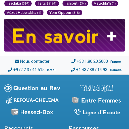
Tsédaka
Tsitsit
Tsniout
Vayichla'h
(397)
(167)
(634)
(1)
Vézot Haberakha
Yom Kippour
(1)
(318)
Nous contacter
+33.1.80.20.5000
France
+972.2.37.41.515
+1.437.887.14.93
Israël
Canada
Raccourcis
Ressources