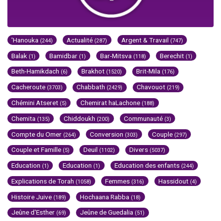
'Hanouka
Actualité
Argent & Travail
(244)
(287)
(747)
Balak
Bamidbar
Bar-Mitsva
Berechit
(1)
(1)
(118)
(1)
Beth-Hamikdach
Brakhot
Brit-Mila
(6)
(1520)
(176)
Cacheroute
Chabbath
Chavouot
(3703)
(2429)
(219)
Chémini Atseret
Chemirat haLachone
(5)
(188)
Chemita
Chiddoukh
Communauté
(135)
(200)
(3)
Compte du Omer
Conversion
Couple
(264)
(303)
(297)
Couple et Famille
Deuil
Divers
(5)
(1102)
(5037)
Education
Education
Education des enfants
(1)
(1)
(244)
Explications de Torah
Femmes
Hassidout
(1058)
(316)
(4)
Histoire Juive
Hochaana Rabba
(189)
(18)
Jeûne d'Esther
Jeûne de Guedalia
(69)
(51)